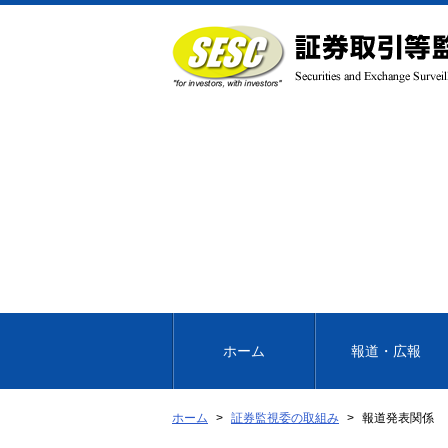
本
文
へ
移
動
ホーム
報道・広報
ホーム
証券監視委の取組み
報道発表関係