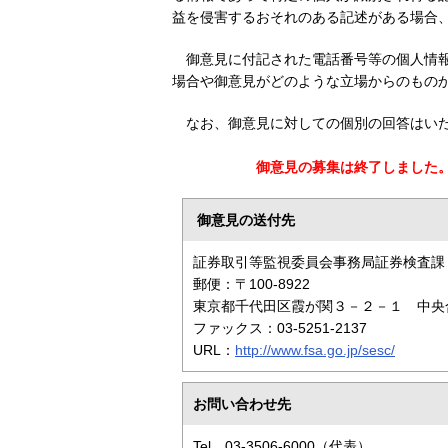
益を侵害するおそれのある記述がある場合
御意見に付記された電話番号等の個人情
場合や御意見がどのような立場からのもの
なお、御意見に対しての個別の回答はい
御意見の募集は終了しました
御意見の送付先
証券取引等監視委員会事務局証券検査課
郵便：〒100-8922
東京都千代田区霞が関３－２－１ 中央
ファックス：03-5251-2137
URL：
http://www.fsa.go.jp/sesc/
お問い合わせ先
Tel 03-3506-6000（代表）