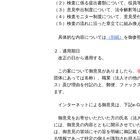
（２）検査に係る提出書類について、役員
（３）意見申出制度について、法令解釈等
（４）検査モニター制度について、意見受
（５）検査の流れに沿った章立てに組み換
具体的な内容については
（別紙）
を御参
２．適用期日
改正の日から適用する。
この案について御意見がありましたら、
団体にあっては名称）、職業（法人その他
ス）及び理由を付記の上、郵便、ファック
ます。
インターネットによる御意見は、下記e-
御意見をお寄せいただいた方の氏名（法
には、御意見の内容とともに開示させてい
は、御意見の冒頭にその旨を明確に御記載
る情報であって特定の個人が識別され得る