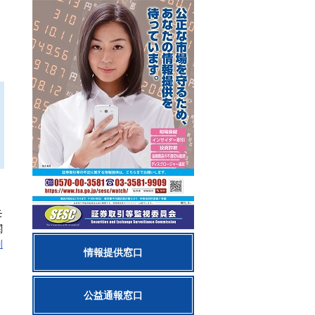
モ
関
別
情報提供窓口
公益通報窓口