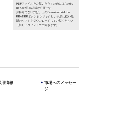
PDFファイルをご覧いただくためにはAdobe
Reader日本語版が必要です。
お持ちでない方は、上のDownload Adobe
READERボタンをクリックし、手順に従い最
新のソフトをダウンロードしてご覧ください
（新しいウィンドウで開きます）。
採用情報
市場へのメッセー
ジ