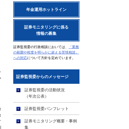
年金運用ホットライン
証券モニタリングに係る
情報の募集
証券監視委の行政相談においては、
「業務
の範囲や程度を明らかに超える苦情相談」
への対応
について方針を定めています。
レ
証券監視委からのメッセージ
い
証券監視委の活動状況
（年次公表）
合
証券監視委パンフレット
合
証券モニタリング概要・事例
す
集
利