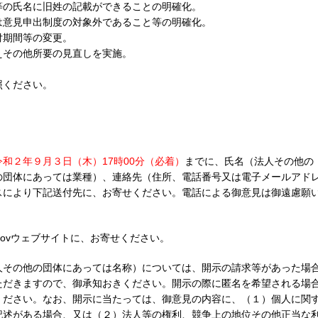
等の氏名に旧姓の記載ができることの明確化。
は意見申出制度の対象外であること等の明確化。
付期間等の変更。
えその他所要の見直しを実施。
照ください。
令和２年９月３日（木）17時00分（必着）
までに、氏名（法人その他の
の団体にあっては業種）、連絡先（住所、電話番号又は電子メールアド
スにより下記送付先に、お寄せください。電話による御意見は御遠慮願
Govウェブサイトに、お寄せください。
人その他の団体にあっては名称）については、開示の請求等があった場
ただきますので、御承知おきください。開示の際に匿名を希望される場
ください。なお、開示に当たっては、御意見の内容に、（１）個人に関
記述がある場合、又は（２）法人等の権利、競争上の地位その他正当な