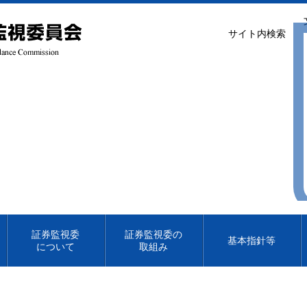
サイト内検索
証券監視委
証券監視委の
基本指針等
について
取組み