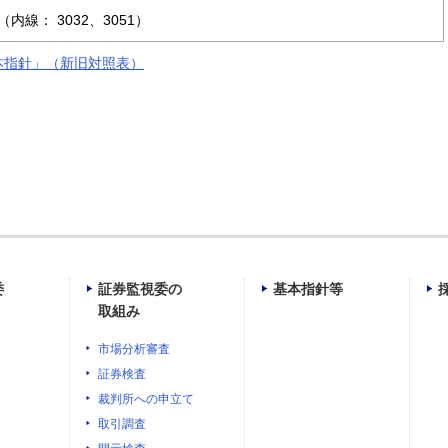
線： 3032、3051）
本指針」（新旧対照表）
委
証券監視委の
基本指針等
取組み
市場分析審査
証券検査
裁判所への申立て
取引調査