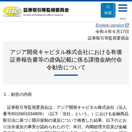
本
文
検索
へ
MENU
移
English version
動
令和４年６月17日
証券取引等監視委員会
アジア開発キャピタル株式会社における有価
証券報告書等の虚偽記載に係る課徴金納付命
令勧告について
１．勧告の内容
証券取引等監視委員会は、アジア開発キャピタル株式会社（法人
番号9010601034809）（以下「当社」という。）における金融商品
取引法に基づく開示規制の違反について検査した結果、以下のとお
り法令違反の事実が認められたので、本日、内閣総理大臣及び金融