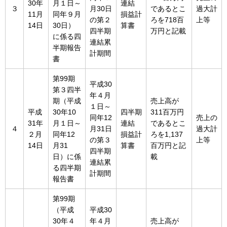
30年
月１日～
連結
３
月30日
であるとこ
過大計
11月
同年９月
損益計
の第２
ろを718百
上等
14日
30日）
算書
四半期
万円と記載
に係る四
連結累
半期報告
計期間
書
第99期
平成30
第３四半
年４月
期（平成
売上高が
１日～
平成
30年10
四半期
311百万円
同年12
売上の
31年
月１日～
連結
であるとこ
４
月31日
過大計
２月
同年12
損益計
ろを1,137
の第３
上等
14日
月31
算書
百万円と記
四半期
日）に係
載
連結累
る四半期
計期間
報告書
第99期
（平成
平成30
30年４
年４月
売上高が