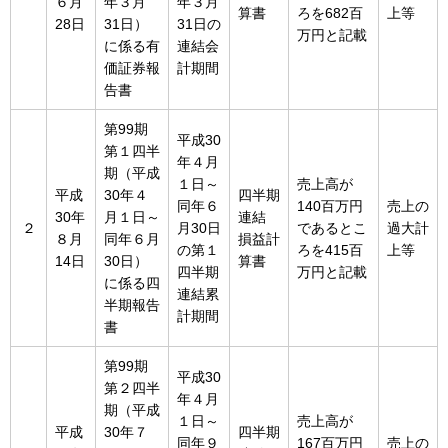
６月
年３月
年３月
算書
ろを682百
上等
28日
31日）
31日の
万円と記載
に係る有
連結会
価証券報
計期間
告書
第99期
平成30
第１四半
年４月
期（平成
１日～
売上高が
平成
30年４
四半期
同年６
140百万円
売上の
30年
月１日～
連結
２
月30日
であるとこ
過大計
８月
同年６月
損益計
の第１
ろを415百
上等
14日
30日）
算書
四半期
万円と記載
に係る四
連結累
半期報告
計期間
書
第99期
平成30
第２四半
年４月
期（平成
１日～
売上高が
平成
30年７
四半期
同年９
167百万円
売上の