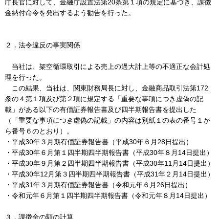
庁長官に対して、金融庁設置法第20条第１項の規定に基づき、課徴
金納付命令を発出するよう勧告を行った。
２．法令違反の事実関係
当社は、架空循環取引による売上の過大計上等の不適正な会計処
理を行った。
この結果、当社は、関東財務局長に対し、金融商品取引法第172
条の４第１項及び第２項に規定する「重要な事項につき虚偽の記
載」がある以下の有価証券報告書及び四半期報告書を提出した
（「重要な事項につき虚偽の記載」の内容は別紙１の表の番号１か
ら番号６のとおり）。
・平成30年３月期有価証券報告書（平成30年６月28日提出）
・平成30年６月第１四半期四半期報告書（平成30年８月14日提出）
・平成30年９月第２四半期四半期報告書（平成30年11月14日提出）
・平成30年12月第３四半期四半期報告書（平成31年２月14日提出）
・平成31年３月期有価証券報告書（令和元年６月26日提出）
・令和元年６月第１四半期四半期報告書（令和元年８月14日提出）
３．課徴金の額の計算