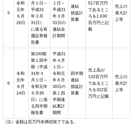
令和
月１日～
１日～
517百万円
連結
売上の
元年
平成31
平成31
であるとこ
５
損益計
過大計
６月
年３月
年３月
ろを1,630
算書
上等
26日
31日）
31日の
百万円と記
に係る有
連結会
載
価証券報
計期間
告書
第100期
平成31
第１四半
年４月
期（平成
１日～
売上高が
令和
31年４
令和元
四半期
132百万円
売上の
元年
月１日～
年６月
連結
６
であるとこ
過大計
８月
令和元年
30日の
損益計
ろを322百
上等
14日
６月30
第１四
算書
万円と記載
日）に係
半期連
る四半期
結累計
報告書
期間
（注）金額は百万円未満切捨てである。