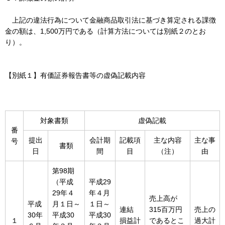
上記の違法行為について金融商品取引法に基づき算定される課徴
金の額は、1,500万円である（計算方法については別紙２のとお
り）。
【別紙１】有価証券報告書等の虚偽記載内容
対象書類
虚偽記載
番
提出
会計期
記載項
主な内容
主な事
号
書類
日
間
目
（注）
由
第98期
（平成
平成29
29年４
年４月
売上高が
平成
月１日～
１日～
連結
315百万円
売上の
30年
平成30
平成30
１
損益計
であるとこ
過大計