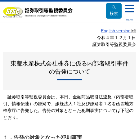
本
文
検索
へ
MENU
移
English version
動
令和４年１２月１日
証券取引等監視委員会
東都水産株式会社株券に係る内部者取引事件
の告発について
証券取引等監視委員会は、本日、金融商品取引法違反（内部者取
引、情報伝達）の嫌疑で、嫌疑法人１社及び嫌疑者１名を函館地方
検察庁に告発した。告発の対象となった犯則事実については下記の
とおり。
１．告発の対象となった犯則事実