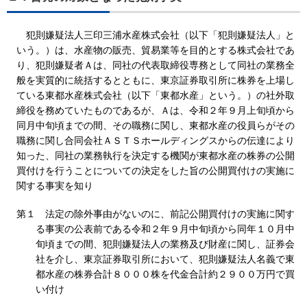
犯則嫌疑法人三印三浦水産株式会社（以下「犯則嫌疑法人」と
いう。）は、水産物の販売、貿易業等を目的とする株式会社であ
り、犯則嫌疑者Ａは、同社の代表取締役専務として同社の業務全
般を実質的に統括するとともに、東京証券取引所に株券を上場し
ている東都水産株式会社（以下「東都水産」という。）の社外取
締役を務めていたものであるが、Ａは、令和２年９月上旬頃から
同月中旬頃までの間、その職務に関し、東都水産の役員らがその
職務に関し合同会社ＡＳＴＳホールディングスからの伝達により
知った、同社の業務執行を決定する機関が東都水産の株券の公開
買付けを行うことについての決定をした旨の公開買付けの実施に
関する事実を知り
第１ 法定の除外事由がないのに、前記公開買付けの実施に関す
る事実の公表前である令和２年９月中旬頃から同年１０月中
旬頃までの間、犯則嫌疑法人の業務及び財産に関し、証券会
社を介し、東京証券取引所において、犯則嫌疑法人名義で東
都水産の株券合計８０００株を代金合計約２９００万円で買
い付け