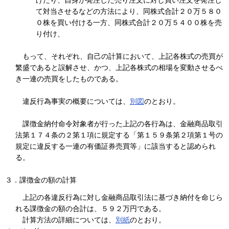
げたり、自身が発注した売り注文に対し買い注文を発注し
て対当させるなどの方法により、同株式合計２０万５８０
０株を買い付ける一方、同株式合計２０万５４００株を売
り付け、
もって、それぞれ、自己の計算において、上記各株式の売買が
繁盛であると誤解させ、かつ、上記各株式の相場を変動させるべ
き一連の売買をしたものである。
違反行為事実の概要については、
別図
のとおり。
課徴金納付命令対象者が行った上記の各行為は、金融商品取引
法第１７４条の２第１項に規定する「第１５９条第２項第１号の
規定に違反する一連の有価証券売買等」に該当すると認められ
る。
３．課徴金の額の計算
上記の各違反行為に対し金融商品取引法に基づき納付を命じら
れる課徴金の額の合計は、５９２万円である。
計算方法の詳細については、
別紙
のとおり。