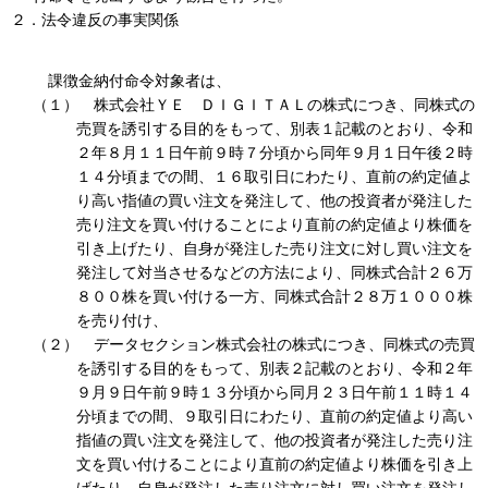
２．法令違反の事実関係
課徴金納付命令対象者は、
（１） 株式会社ＹＥ ＤＩＧＩＴＡＬの株式につき、同株式の
売買を誘引する目的をもって、別表１記載のとおり、令和
２年８月１１日午前９時７分頃から同年９月１日午後２時
１４分頃までの間、１６取引日にわたり、直前の約定値よ
り高い指値の買い注文を発注して、他の投資者が発注した
売り注文を買い付けることにより直前の約定値より株価を
引き上げたり、自身が発注した売り注文に対し買い注文を
発注して対当させるなどの方法により、同株式合計２６万
８００株を買い付ける一方、同株式合計２８万１０００株
を売り付け、
（２） データセクション株式会社の株式につき、同株式の売買
を誘引する目的をもって、別表２記載のとおり、令和２年
９月９日午前９時１３分頃から同月２３日午前１１時１４
分頃までの間、９取引日にわたり、直前の約定値より高い
指値の買い注文を発注して、他の投資者が発注した売り注
文を買い付けることにより直前の約定値より株価を引き上