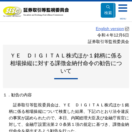
本
文
検索
へ
MENU
移
English version
動
令和４年12月6日
証券取引等監視委員会
ＹＥ ＤＩＧＩＴＡＬ株式ほか１銘柄に係る
相場操縦に対する課徴金納付命令の勧告につ
いて
１．勧告の内容
証券取引等監視委員会は、ＹＥ ＤＩＧＩＴＡＬ株式ほか１銘
柄に係る相場操縦について検査した結果、下記のとおり法令違反
の事実が認められたので、本日、内閣総理大臣及び金融庁長官に
対して、金融庁設置法第２０条第１項の規定に基づき、課徴金納
付命令を発出するよう勧告を行った。