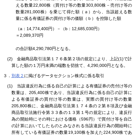
える数量22,800株（買付け等の数量303,800株－売付け等の
数量281,000株）を乗じて得た額（ａ）から、当該超える数
量に係る有価証券の買付け等の価額（ｂ）を控除した額
（a：14,774,400円）－（b：12,685,030円）
＝2,089,370円
の合計額4,290,780円となる。
(2) 金融商品取引法第１７６条第２項の規定により、上記(1)で計
算した額の１万円未満の端数を切捨て、4,290,000円となる。
３．
別表２
に掲げるデータセクション株式に係る取引
(1) 当該違反行為に係る自己の計算による有価証券の売付け等の
数量は、205,400株であり、当該違反行為に係る自己の計算に
よる有価証券の買付け等の数量は、実際の買付け等の数量
205,800株に、金融商品取引法第１７４条の２第８項及び金融
商品取引法施行令第３３条の１３第１号の規定により、違反行
為の開始時にその時における価格（596円）で買付け等を自己
の計算においてしたものとみなされる当該違反行為の開始時に
所有している有価証券の数量19,100株を加えた224,900株であ