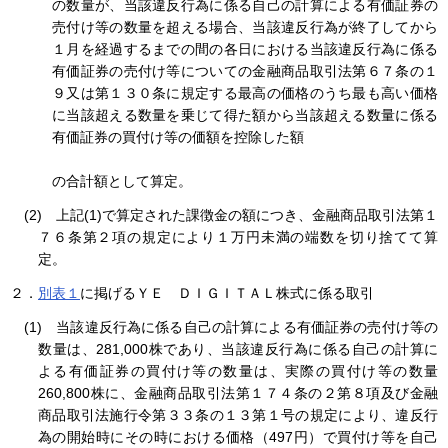
の数量が、当該違反行為に係る自己の計算による有価証券の
売付け等の数量を超える場合、当該違反行為が終了してから
１月を経過するまでの間の各日における当該違反行為に係る
有価証券の売付け等についての金融商品取引法第６７条の１
９又は第１３０条に規定する最高の価格のうち最も高い価格
に当該超える数量を乗じて得た額から当該超える数量に係る
有価証券の買付け等の価額を控除した額
の合計額として算定。
(2) 上記(1)で算定された課徴金の額につき、金融商品取引法第１
７６条第２項の規定により１万円未満の端数を切り捨てて算
定。
２．
別表１
に掲げるＹＥ ＤＩＧＩＴＡＬ株式に係る取引
(1) 当該違反行為に係る自己の計算による有価証券の売付け等の
数量は、281,000株であり、当該違反行為に係る自己の計算に
よる有価証券の買付け等の数量は、実際の買付け等の数量
260,800株に、金融商品取引法第１７４条の２第８項及び金融
商品取引法施行令第３３条の１３第１号の規定により、違反行
為の開始時にその時における価格（497円）で買付け等を自己