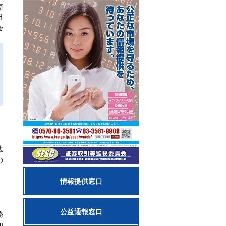
日
会
法
の
情報提供窓口
公益通報窓口
務
和