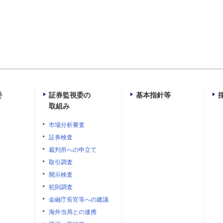
委
証券監視委の
基本指針等
取組み
市場分析審査
証券検査
裁判所への申立て
取引調査
開示検査
犯則調査
金融庁長官等への建議
海外当局との連携