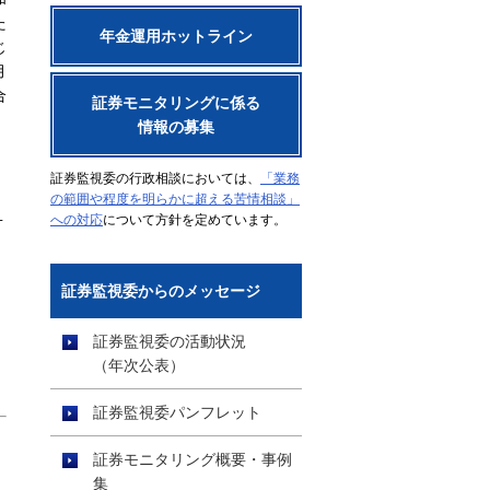
た
年金運用ホットライン
じ
月
合
証券モニタリングに係る
情報の募集
証券監視委の行政相談においては、
「業務
の範囲や程度を明らかに超える苦情相談」
１
への対応
について方針を定めています。
証券監視委からのメッセージ
証券監視委の活動状況
（年次公表）
証券監視委パンフレット
）
証券モニタリング概要・事例
集