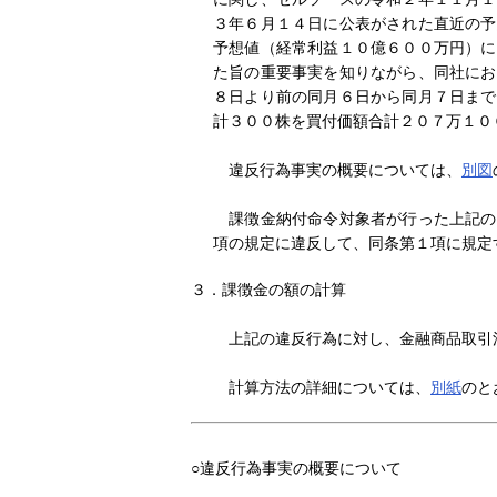
３年６月１４日に公表がされた直近の予
予想値（経常利益１０億６００万円）に
た旨の重要事実を知りながら、同社にお
８日より前の同月６日から同月７日まで
計３００株を買付価額合計２０７万１０
違反行為事実の概要については、
別図
課徴金納付命令対象者が行った上記の
項の規定に違反して、同条第１項に規定
３．課徴金の額の計算
上記の違反行為に対し、金融商品取引
計算方法の詳細については、
別紙
のと
○違反行為事実の概要について