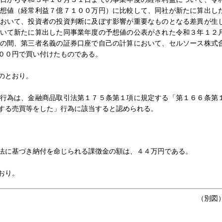
想値（経常利益７億７１００万円）に比較して、同社が新たに算出し
おいて、投資者の投資判断に及ぼす影響が重要なものとなる差異が生
いて新たに算出した同事業年度の予想値の公表がされた令和３年１２
の間、第三者名義の証券口座で自己の計算において、セルソース株式
００円で買い付けたものである。
のとおり。
行為は、金融商品取引法第１７５条第１項に規定する「第１６６条第
する売買等をした」行為に該当すると認められる。
法に基づき納付を命じられる課徴金の額は、４４万円である。
おり。
（別図