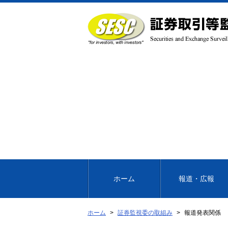
本
文
へ
移
動
ホーム
報道・広報
ホーム
証券監視委の取組み
報道発表関係