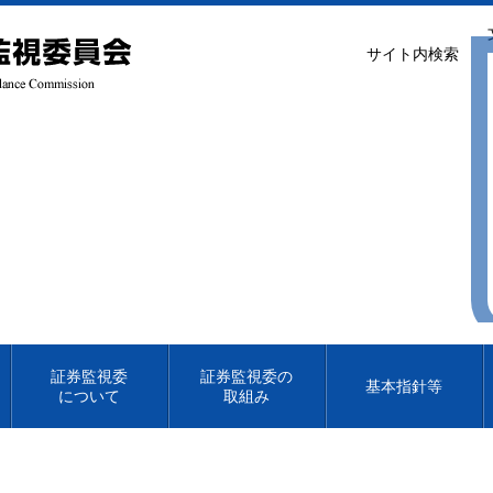
サイト内検索
証券監視委
証券監視委の
基本指針等
について
取組み