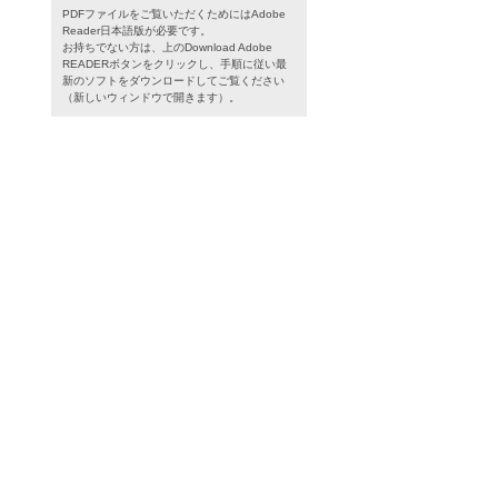
PDFファイルをご覧いただくためにはAdobe
Reader日本語版が必要です。
お持ちでない方は、上のDownload Adobe
READERボタンをクリックし、手順に従い最
新のソフトをダウンロードしてご覧ください
（新しいウィンドウで開きます）。