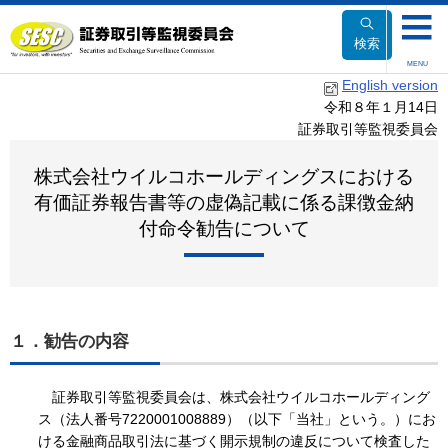
本
文
検索
へ
MENU
移
English version
動
令和８年１月14日
証券取引等監視委員会
株式会社ウイルコホールディングスにおける
有価証券報告書等の虚偽記載に係る課徴金納
付命令勧告について
１．勧告の内容
証券取引等監視委員会は、株式会社ウイルコホールディング
ス（法人番号7220001008889）（以下「当社」という。）にお
ける金融商品取引法に基づく開示規制の違反について検査した