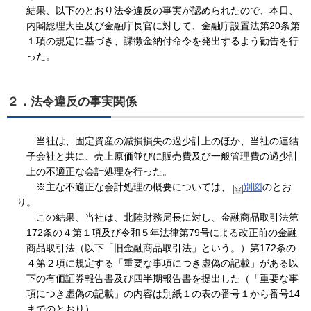
結果、以下のとおり法令違反の事実が認められたので、本日、
内閣総理大臣及び金融庁長官に対して、金融庁設置法第20条第
１項の規定に基づき、課徴金納付命令を発出するよう勧告を行
った。
２．法令違反の事実関係
当社は、固定資産の減損損失の過少計上のほか、当社の連結
子会社と共に、売上原価並びに販売費及び一般管理費の過少計
上の不適正な会計処理を行った。
※主な不適正な会計処理の概要については、
別図
のとお
り。
この結果、当社は、北陸財務局長に対し、金融商品取引法第
172条の４第１項及び令和５年法律第79号による改正前の金融
商品取引法（以下「旧金融商品取引法」という。）第172条の
４第２項に規定する「重要な事項につき虚偽の記載」がある以
下の有価証券報告書及び四半期報告書を提出した（「重要な事
項につき虚偽の記載」の内容は別紙１の表の番号１から番号14
までのとおり）。