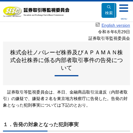
本
文
検索
へ
MENU
移
English version
動
令和８年6月29日
証券取引等監視委員会
株式会社ノバレーゼ株券及びＡＰＡＭＡＮ株
式会社株券に係る内部者取引事件の告発につ
いて
証券取引等監視委員会は、本日、金融商品取引法違反（内部者取
引）の嫌疑で、嫌疑者２名を東京地方検察庁に告発した。告発の対
象となった犯則事実については下記のとおり。
１．告発の対象となった犯則事実