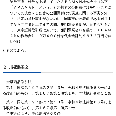
証券市場に株券を上場していたＡＰＡＭＡＮ株式会社（以下
「ＡＰＡＭＡＮ」という。）の株券の公開買付けを行うことに
ついての決定をした旨の公開買付けの実施に関する事実を知
り、法定の除外事由がないのに、同事実の公表前である同月中
旬から同年８月上旬までの間、犯則嫌疑者Ｂが、証券会社を介
し、東京証券取引所において、犯則嫌疑者Ｂ名義で、ＡＰＡＭ
ＡＮの株券合計１９万４００株を代金合計約９６７２万円で買
い付け
たものである。
２．関連条文
金融商品取引法
第１ 同法第１９７条の２第１３号（令和４年法律第６８号によ
る改正前のもの）、第１６７条第１項第１号、同法施行令第３１条
第２ 同法第１９７条の２第１３号（令和４年法律第６８号によ
る改正前のもの）、第１６７条第１項第４号
全事実につき、更に刑法第６０条