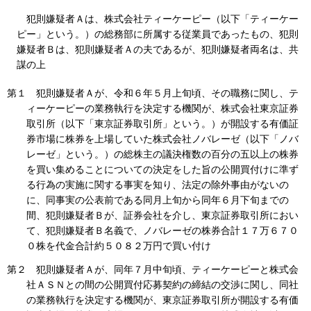
犯則嫌疑者Ａは、株式会社ティーケーピー（以下「ティーケー
ピー」という。）の総務部に所属する従業員であったもの、犯則
嫌疑者Ｂは、犯則嫌疑者Ａの夫であるが、犯則嫌疑者両名は、共
謀の上
第１ 犯則嫌疑者Ａが、令和６年５月上旬頃、その職務に関し、テ
ィーケーピーの業務執行を決定する機関が、株式会社東京証券
取引所（以下「東京証券取引所」という。）が開設する有価証
券市場に株券を上場していた株式会社ノバレーゼ（以下「ノバ
レーゼ」という。）の総株主の議決権数の百分の五以上の株券
を買い集めることについての決定をした旨の公開買付けに準ず
る行為の実施に関する事実を知り、法定の除外事由がないの
に、同事実の公表前である同月上旬から同年６月下旬までの
間、犯則嫌疑者Ｂが、証券会社を介し、東京証券取引所におい
て、犯則嫌疑者Ｂ名義で、ノバレーゼの株券合計１７万６７０
０株を代金合計約５０８２万円で買い付け
第２ 犯則嫌疑者Ａが、同年７月中旬頃、ティーケーピーと株式会
社ＡＳＮとの間の公開買付応募契約の締結の交渉に関し、同社
の業務執行を決定する機関が、東京証券取引所が開設する有価