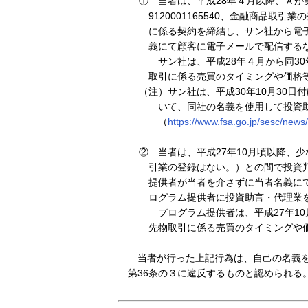
① 当者は、平成28年４月以降、Ａ
9120001165540、金融商品
に係る契約を締結し、サン社から電
義にて顧客に電子メールで配信する
サン社は、平成28年４月から同30年
取引に係る売買のタイミングや価格
（注）サン社は、平成30年10月30
いて、同社の名義を使用して投資
（
https://www.fsa.go.jp/sesc/ne
② 当者は、平成27年10月頃以降、
引業の登録はない。）との間で投資
提供者が当者を介さずに当者名義に
ログラム提供者に投資助言・代理業
プログラム提供者は、平成27年10月
先物取引に係る売買のタイミングや
当者が行った上記行為は、自己の名義を
第36条の３に違反するものと認められる