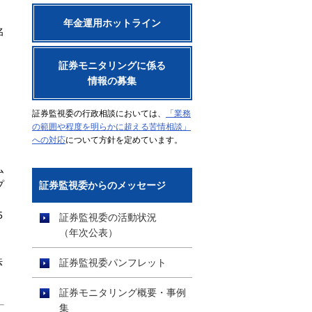
年金運用ホットライン
名
証券モニタリングに係る
情報の募集
証券監視委の行政相談においては、
「業務
の範囲や程度を明らかに超える苦情相談」
への対応
について方針を定めています。
ム
プ
証券監視委からのメッセージ
5
証券監視委の活動状況
（年次公表）
法
証券監視委パンフレット
証券モニタリング概要・事例
集