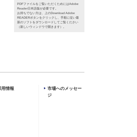
PDFファイルをご覧いただくためにはAdobe
Reader日本語版が必要です。
お持ちでない方は、上のDownload Adobe
READERボタンをクリックし、手順に従い最
新のソフトをダウンロードしてご覧ください
（新しいウィンドウで開きます）。
採用情報
市場へのメッセー
ジ