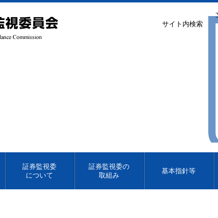
サイト内検索
証券監視委
証券監視委の
基本指針等
について
取組み