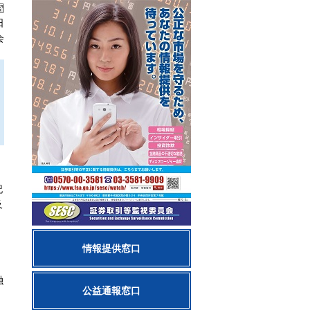
日
会
記
及
情報提供窓口
融
公益通報窓口