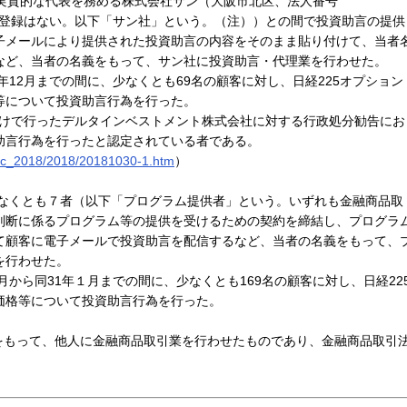
が実質的な代表を務める株式会社サン（大阪市北区、法人番号
取引業の登録はない。以下「サン社」という。（注））との間で投資助言の提供
子メールにより提供された投資助言の内容をそのまま貼り付けて、当者
など、当者の名義をもって、サン社に投資助言・代理業を行わせた。
12月までの間に、少なくとも69名の顧客に対し、日経225オプション
等について投資助言行為を行った。
日付けで行ったデルタインベストメント株式会社に対する行政処分勧告にお
助言行為を行ったと認定されている者である。
ws/c_2018/2018/20181030-1.htm
）
少なくとも７者（以下「プログラム提供者」という。いずれも金融商品取
判断に係るプログラム等の提供を受けるための契約を締結し、プログラ
て顧客に電子メールで投資助言を配信するなど、当者の名義をもって、
を行わせた。
から同31年１月までの間に、少なくとも169名の顧客に対し、日経22
価格等について投資助言行為を行った。
もって、他人に金融商品取引業を行わせたものであり、金融商品取引
。