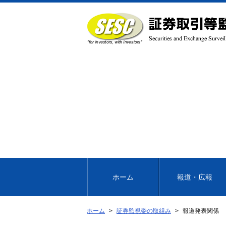
本
文
へ
移
動
ホーム
報道・広報
ホーム
証券監視委の取組み
報道発表関係