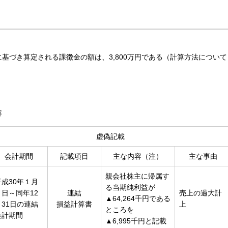
づき算定される課徴金の額は、3,800万円である（計算方法について
容
虚偽記載
会計期間
記載項目
主な内容（注）
主な事由
親会社株主に帰属す
平成30年１月
る当期純利益が
１日～同年12
連結
売上の過大計
▲64,264千円である
月31日の連結
損益計算書
上
ところを
会計期間
▲6,995千円と記載