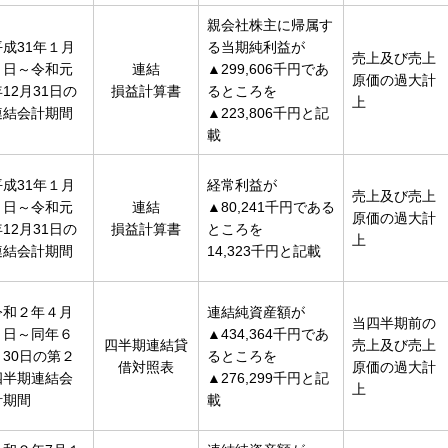
親会社株主に帰属す
平成31年１月
る当期純利益が
売上及び売上
１日～令和元
連結
▲299,606千円であ
原価の過大計
12月31日の
損益計算書
るところを
上
連結会計期間
▲223,806千円と記
載
平成31年１月
経常利益が
売上及び売上
１日～令和元
連結
▲80,241千円である
原価の過大計
12月31日の
損益計算書
ところを
上
連結会計期間
14,323千円と記載
令和２年４月
連結純資産額が
当四半期前の
１日～同年６
▲434,364千円であ
四半期連結貸
売上及び売上
月30日の第２
るところを
借対照表
原価の過大計
四半期連結会
▲276,299千円と記
上
計期間
載