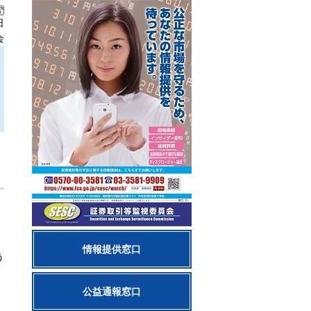
日
会
、
情報提供窓口
う
公益通報窓口