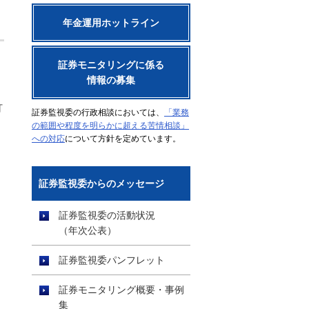
年金運用ホットライン
証券モニタリングに係る
情報の募集
訂
証券監視委の行政相談においては、
「業務
の範囲や程度を明らかに超える苦情相談」
への対応
について方針を定めています。
証券監視委からのメッセージ
証券監視委の活動状況
（年次公表）
証券監視委パンフレット
証券モニタリング概要・事例
集