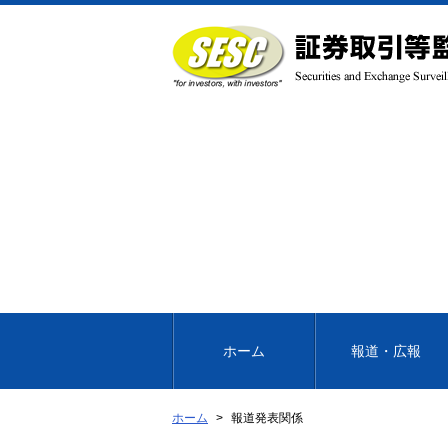
本
文
へ
移
動
ホーム
報道・広報
ホーム
報道発表関係