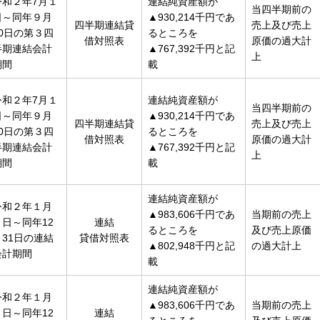
令和２年7月１
連結純資産額が
当四半期前の
日～同年９月
▲930,214千円であ
四半期連結貸
売上及び売上
30日の第３四
るところを
借対照表
原価の過大計
半期連結会計
▲767,392千円と記
上
期間
載
令和２年7月１
連結純資産額が
当四半期前の
日～同年９月
▲930,214千円であ
四半期連結貸
売上及び売上
30日の第３四
るところを
借対照表
原価の過大計
半期連結会計
▲767,392千円と記
上
期間
載
連結純資産額が
令和２年１月
▲983,606千円であ
当期前の売上
１日～同年12
連結
るところを
及び売上原価
月31日の連結
貸借対照表
▲802,948千円と記
の過大計上
会計期間
載
連結純資産額が
令和２年１月
▲983,606千円であ
当期前の売上
１日～同年12
連結