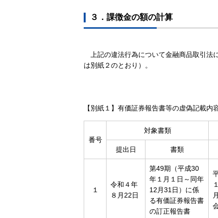
３．課徴金の額の計算
上記の違法行為について金融商品取引法に基
は別紙２のとおり）。
【別紙１】有価証券報告書等の虚偽記載内
対象書類
番号
提出日
書類
第49期（平成30
年１月１日～同年
令和４年
１
12月31日）に係
８月22日
る有価証券報告書
の訂正報告書