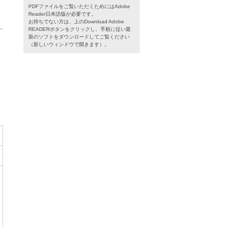
PDFファイルをご覧いただくためにはAdobe
Reader日本語版が必要です。
お持ちでない方は、上のDownload Adobe
READERボタンをクリックし、手順に従い最
新のソフトをダウンロードしてご覧ください
（新しいウィンドウで開きます）。