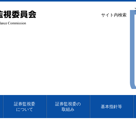
サイト内検索
証券監視委
証券監視委の
基本指針等
について
取組み