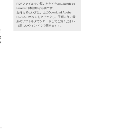
６
PDFファイルをご覧いただくためにはAdobe
Reader日本語版が必要です。
お持ちでない方は、上のDownload Adobe
READERボタンをクリックし、手順に従い最
新のソフトをダウンロードしてご覧ください
（新しいウィンドウで開きます）。
交
会
が
月
１
６