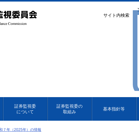
サイト内検索
証券監視委
証券監視委の
基本指針等
について
取組み
和７年（2025年）の情報