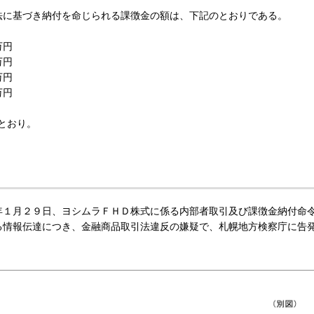
に基づき納付を命じられる課徴金の額は、下記のとおりである。
万円
万円
万円
万円
とおり。
１月２９日、ヨシムラＦＨＤ株式に係る内部者取引及び課徴金納付命
る情報伝達につき、金融商品取引法違反の嫌疑で、札幌地方検察庁に告