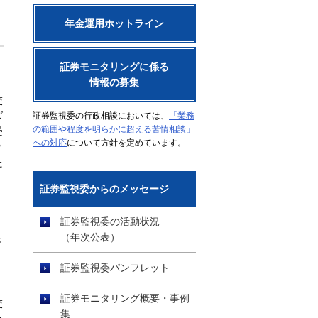
年金運用ホットライン
証券モニタリングに係る
情報の募集
」
交
ズ
証券監視委の行政相談においては、
「業務
の範囲や程度を明らかに超える苦情相談」
受
への対応
について方針を定めています。
２
た
証券監視委からのメッセージ
証券監視委の活動状況
（年次公表）
６
証券監視委パンフレット
証券モニタリング概要・事例
交
集