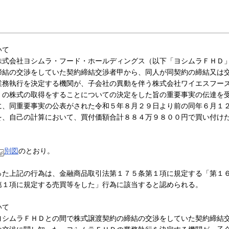
いて
式会社ヨシムラ・フード・ホールディングス（以下「ヨシムラＦＨＤ
締結の交渉をしていた契約締結交渉者甲から、同人が同契約の締結又は
業務執行を決定する機関が、子会社の異動を伴う株式会社ワイエスフー
）の株式の取得をすることについての決定をした旨の重要事実の伝達を
に、同重要事実の公表がされた令和５年８月２９日より前の同年６月１
を、自己の計算において、買付価額合計８８４万９８００円で買い付け
別図
のとおり。
た上記の行為は、金融商品取引法第１７５条第１項に規定する「第１
第１項に規定する売買等をした」行為に該当すると認められる。
いて
シムラＦＨＤとの間で株式譲渡契約の締結の交渉をしていた契約締結