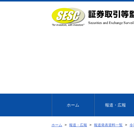
本
文
へ
移
動
ホーム
報道・広報
ホーム
報道・広報
報道発表資料一覧
令