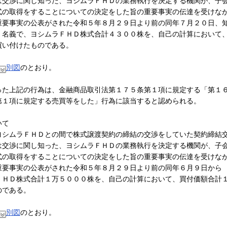
は交渉に関し知った、ヨシムラＦＨＤの業務執行を決定する機関が、子
式の取得をすることについての決定をした旨の重要事実の伝達を受けな
重要事実の公表がされた令和５年８月２９日より前の同年７月２０日、
）名義で、ヨシムラＦＨＤ株式合計４３００株を、自己の計算において
買い付けたものである。
別図
のとおり。
た上記の行為は、金融商品取引法第１７５条第１項に規定する「第１
第１項に規定する売買等をした」行為に該当すると認められる。
いて
シムラＦＨＤとの間で株式譲渡契約の締結の交渉をしていた契約締結
は交渉に関し知った、ヨシムラＦＨＤの業務執行を決定する機関が、子
式の取得をすることについての決定をした旨の重要事実の伝達を受けな
重要事実の公表がされた令和５年８月２９日より前の同年６月９日から
ＦＨＤ株式合計１万５０００株を、自己の計算において、買付価額合計
のである。
別図
のとおり。