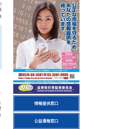
n
日
会
た
情報提供窓口
理
告
公益通報窓口