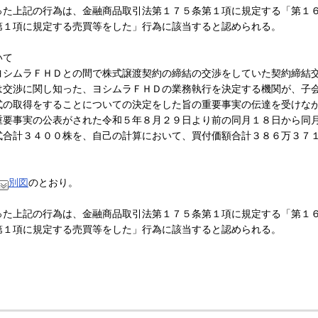
た上記の行為は、金融商品取引法第１７５条第１項に規定する「第１
第１項に規定する売買等をした」行為に該当すると認められる。
いて
シムラＦＨＤとの間で株式譲渡契約の締結の交渉をしていた契約締結
は交渉に関し知った、ヨシムラＦＨＤの業務執行を決定する機関が、子
式の取得をすることについての決定をした旨の重要事実の伝達を受けな
重要事実の公表がされた令和５年８月２９日より前の同月１８日から同
式合計３４００株を、自己の計算において、買付価額合計３８６万３７
別図
のとおり。
た上記の行為は、金融商品取引法第１７５条第１項に規定する「第１
第１項に規定する売買等をした」行為に該当すると認められる。