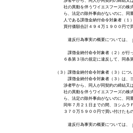
渉者甲から、同人が同契約の締結又
社の異動を伴うワイエスフーズの株
ら、法定の除外事由がないのに、同
人である課徴金納付命令対象者（１
買付価額合計４９４万１９００円で
違反行為事実の概要については、
課徴金納付命令対象者（２）が行っ
６条第３項の規定に違反して、同条
（３）課徴金納付命令対象者（３）につ
課徴金納付命令対象者（３）は、ヨ
渉者甲から、同人が同契約の締結又
社の異動を伴うワイエスフーズの株
ら、法定の除外事由がないのに、同
同年７月２１日までの間、ヨシムラ
３７０万５９００円で買い付けたも
違反行為事実の概要については、