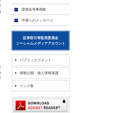
会
が
課徴金等事例集
知
、
市場へのメッセージ
証券取引等監視委員会
ソーシャルメディアアカウント
６
パブリックコメント
交
会
情報公開・個人情報保護
が
リンク集
１