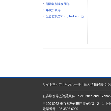
開示規制違反関係
年次公表等
証券監視委X（旧Twitter）
サイトマップ
利用ルール
個人情報保護につ
証券取引等監視委員会／
Securities and Exchan
〒100-8922 東京都千代田区霞が関3－2－1 
電話番号：03-3506-6000