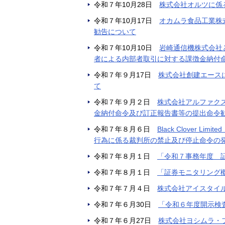
令和７年10月28日
株式会社オルツに係
令和７年10月17日
オカムラ食品工業株
勧告について
令和７年10月10日
岩崎通信機株式会社
者による内部者取引に対する課徴金納付
令和７年９月17日
株式会社創建エース
て
令和７年９月２日
株式会社アルファク
金納付命令及び訂正報告書等の提出命令
令和７年８月６日
Black Clover
行為に係る裁判所の禁止及び停止命令の
令和７年８月１日
「令和７事務年度 
令和７年８月１日
「証券モニタリング
令和７年７月４日
株式会社アイスタイ
令和７年６月30日
「令和６年度開示検
令和７年６月27日
株式会社ヨシムラ・