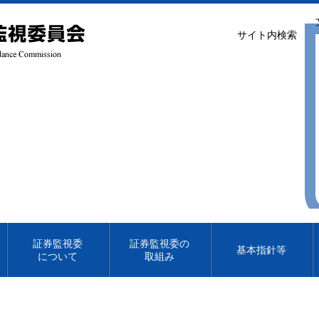
サイト内検索
証券監視委
証券監視委の
基本指針等
について
取組み