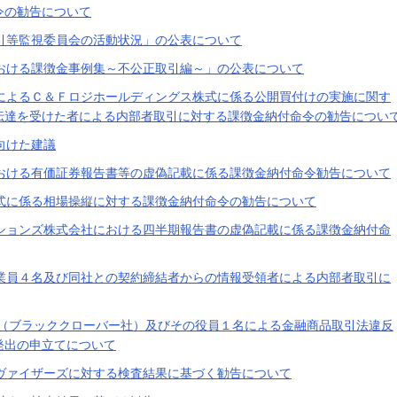
令の勧告について
引等監視委員会の活動状況」の公表について
おける課徴金事例集～不公正取引編～」の公表について
によるＣ＆Ｆロジホールディングス株式に係る公開買付けの実施に関す
伝達を受けた者による内部者取引に対する課徴金納付命令の勧告につい
向けた建議
おける有価証券報告書等の虚偽記載に係る課徴金納付命令勧告について
式に係る相場操縦に対する課徴金納付命令の勧告について
ションズ株式会社における四半期報告書の虚偽記載に係る課徴金納付命
業員４名及び同社との契約締結者からの情報受領者による内部者取引に
r Limited（ブラッククローバー社）及びその役員１名による金融商品取引法違反
発出の申立てについて
ヴァイザーズに対する検査結果に基づく勧告について