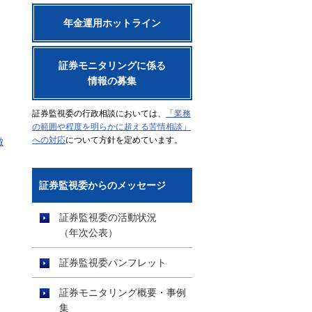
年金運用ホットライン
証券モニタリングに係る
情報の募集
証券監視委の行政相談においては、
「業務
の範囲や程度を明らかに超える苦情相談」
への対応
について方針を定めています。
徴
証券監視委からのメッセージ
証券監視委の活動状況
（年次公表）
証券監視委パンフレット
証券モニタリング概要・事例
集