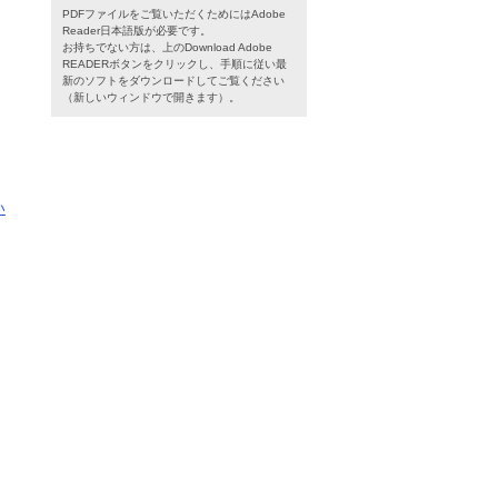
PDFファイルをご覧いただくためにはAdobe
Reader日本語版が必要です。
お持ちでない方は、上のDownload Adobe
READERボタンをクリックし、手順に従い最
新のソフトをダウンロードしてご覧ください
（新しいウィンドウで開きます）。
い