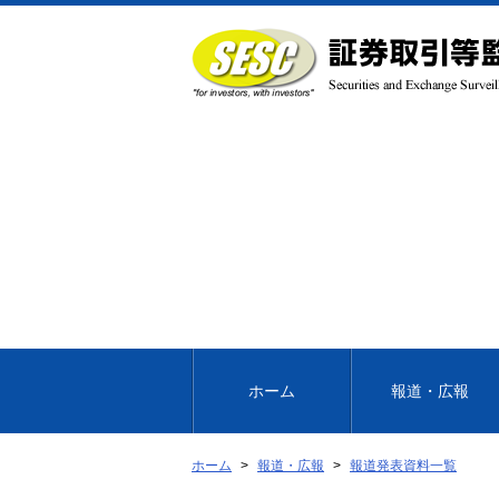
本
文
へ
移
動
ホーム
報道・広報
ホーム
報道・広報
報道発表資料一覧