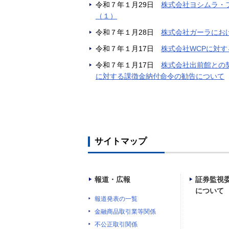
令和７年１月29日
株式会社ヨシムラ・
（１）
令和７年１月28日
株式会社ガーラにお
令和７年１月17日
株式会社WCPに対
令和７年１月17日
株式会社出前館
との
に対する課徴金納付命令の勧告について
サイトマップ
報道・広報
証券監視
について
報道発表の一覧
金融商品取引業等関係
不公正取引関係