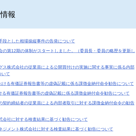
25年）の情報
手段とした相場操縦事件の告発について
会の第12期の体制がスタートしました。（委員長・委員の略歴を更新し
グス株式会社の従業員による公開買付けの実施に関する事実に係る内部
ついて
おける有価証券報告書等の虚偽記載に係る課徴金納付命令勧告について
ける有価証券報告書等の虚偽記載に係る課徴金納付命令勧告について
の契約締結者の従業員による内部者取引に対する課徴金納付命令の勧告
式会社に対する検査結果に基づく勧告について
ネジメント株式会社に対する検査結果に基づく勧告について