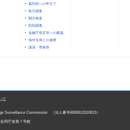
裁判所への申立て
取引調査
開示検査
犯則調査
金融庁長官等への建議
海外当局との連携
講演・寄稿等
いて
ge Surveillance Commission
（法人番号6000012010023）
中央合同庁舎第７号館