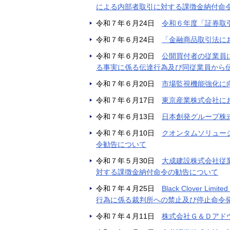
による内部者取引に対する課徴金納付命
令和７年６月24日
令和６年度「証券取
令和７年６月24日
「金融商品取引法に
令和７年６月20日
公開買付者の従業員
る事実に係る伝達行為及び同従業員から
令和７年６月20日
市場監視機能強化に
令和７年６月17日
東京産業株式会社に
令和７年６月13日
日本創発グループ株
令和７年６月10日
クオンタムソリュー
令勧告について
令和７年５月30日
大成建設株式会社従
対する課徴金納付命令の勧告について
令和７年４月25日
Black Clove
行為に係る裁判所への禁止及び停止命令
令和７年４月11日
株式会社Ｇ＆Ｄアド