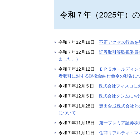
令和７年（20
令和７年12月18日
不正アクセス行為を
令和７年12月15日
証券取引等監視委員
ました。）
令和７年12月12日
ＥＰＳホールディン
者取引に対する課徴金納付命令の勧告に
令和７年12月５日
株式会社フィスコに
令和７年12月５日
株式会社クシムにお
令和７年11月28日
豊田合成株式会社と
について
令和７年11月18日
第一プレミア証券株
令和７年11月11日
住商リアルティ・マ