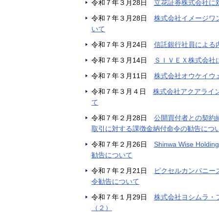
令和７年３月28日
立花証券株式会社に
令和７年３月28日
株式会社イメージワ
いて
令和７年３月24日
信託銀行社員による
令和７年３月14日
ＳＩＶＥＸ株式会社
令和７年３月11日
株式会社オウケイウ
令和７年３月４日
株式会社アクアライ
て
令和７年２月28日
公開買付者との契約
取引に対する課徴金納付命令の勧告につ
令和７年２月26日
Shinwa Wise
勧告について
令和７年２月21日
ピクセルカンパニー
令勧告について
令和７年１月29日
株式会社ヨシムラ・
（２）