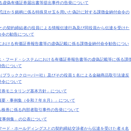
る虚偽有価証券届出書等提出事件の告発について
式ほか５銘柄に係る特殊見せ玉を用いた偽計に対する課徴金納付命令の
との契約締結者の役員による情報伝達行為及び同役員から伝達を受けた
命令の勧告について
における有価証券報告書等の虚偽記載に係る課徴金納付命令勧告につい
ス・フード・システムにおける有価証券報告書等の虚偽記載等に係る課
勧告について
 Limited（ブラッククローバー社）及びその役員１名による金融商品取引法違反
発令について
証券モニタリング基本方針」について
概要・事例集（令和７年８月）」について
ル株券に係る内部者取引事件の告発について
査事例集」の公表について
フード・ホールディングスとの契約締結交渉者から伝達を受けた者４名