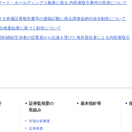
フード・ホールディングス株券に係る 内部者取引事件の告発について
ける有価証券報告書等の虚偽記載に係る課徴金納付命令勧告について
する検査結果に基づく勧告について
契約締結交渉者の
従業員
から伝達を受けた
海外居住
者
による内部者取引
委
証券監視委の
基本指針等
取組み
市場分析審査
証券検査