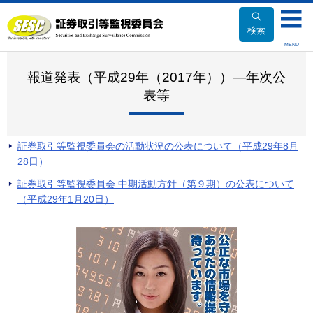
本
文
検索
へ
MENU
移
動
報道発表（平成29年（2017年））―年次公
表等
証券取引等監視委員会の活動状況の公表について（平成29年8月
28日）
証券取引等監視委員会 中期活動方針（第９期）の公表について
（平成29年1月20日）