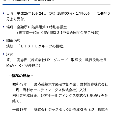
日時：平成25年10月24日（木）15時00分～17時00分 （14時40
分より受付）
場所：金融庁13階共用第１特別会議室
（東京都千代田区霞が関3-2-1中央合同庁舎第７号館）
開催内容
演題 「ＬＩＸＩＬグループの挑戦」
講師
筒井 高志氏（株式会社LIXILグループ 取締役 執行役副社長
M&A・IR・渉外担当）
～講師の経歴～
昭和49年 慶応義塾大学経済学部卒業、野村證券株式会社
（現 野村ホールディン グス株式会社）入社
同社専務取締役、野村ホールディングス株式会社取締役等を
経て、
平成17年 株式会社ジャスダック証券取引所（現 株式会