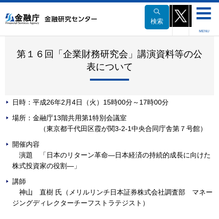
本
文
検索
へ
MENU
移
動
第１６回「企業財務研究会」講演資料等の公
表について
日時：平成26年2月4日（火）15時00分～17時00分
場所：金融庁13階共用第1特別会議室
（東京都千代田区霞が関3-2-1中央合同庁舎第７号館）
開催内容
演題 「日本のリターン革命―日本経済の持続的成長に向けた
株式投資家の役割―」
講師
神山 直樹 氏（メリルリンチ日本証券株式会社調査部 マネー
ジングディレクターチーフストラテジスト）