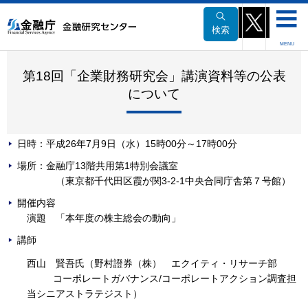
本
文
検索
へ
MENU
移
動
第18回「企業財務研究会」講演資料等の公表
について
日時：平成26年7月9日（水）15時00分～17時00分
場所：金融庁13階共用第1特別会議室
（東京都千代田区霞が関3-2-1中央合同庁舎第７号館）
開催内容
演題 「本年度の株主総会の動向」
講師
西山 賢吾氏（野村證券（株） エクイティ・リサーチ部
コーポレートガバナンス/コーポレートアクション調査担
当シニアストラテジスト）