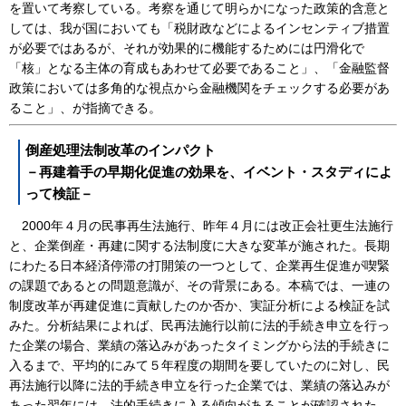
を置いて考察している。考察を通じて明らかになった政策的含意と
しては、我が国においても「税財政などによるインセンティブ措置
が必要ではあるが、それが効果的に機能するためには円滑化で
「核」となる主体の育成もあわせて必要であること」、「金融監督
政策においては多角的な視点から金融機関をチェックする必要があ
ること」、が指摘できる。
倒産処理法制改革のインパクト
－再建着手の早期化促進の効果を、イベント・スタディによ
って検証－
2000年４月の民事再生法施行、昨年４月には改正会社更生法施行
と、企業倒産・再建に関する法制度に大きな変革が施された。長期
にわたる日本経済停滞の打開策の一つとして、企業再生促進が喫緊
の課題であるとの問題意識が、その背景にある。本稿では、一連の
制度改革が再建促進に貢献したのか否か、実証分析による検証を試
みた。分析結果によれば、民再法施行以前に法的手続き申立を行っ
た企業の場合、業績の落込みがあったタイミングから法的手続きに
入るまで、平均的にみて５年程度の期間を要していたのに対し、民
再法施行以降に法的手続き申立を行った企業では、業績の落込みが
あった翌年には、法的手続きに入る傾向があることが確認された。