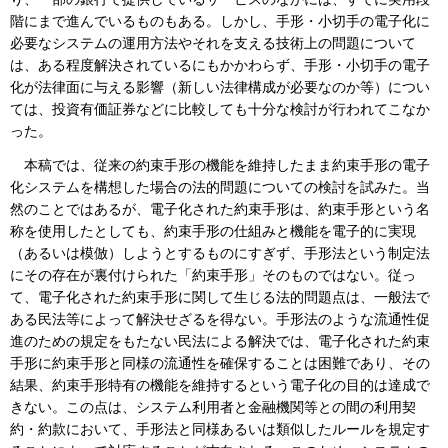
階にまで進んでいるものもある。しかし、手形・小切手の電子化に
必要なシステムの運用方法やそれを支える技術上の問題について
は、ある程度解決されているにもかかわらず、手形・小切手の電子
化が法律面に与える影響（新しい法律構成が必要なのか等）につい
ては、投資有価証券などに比較しても十分な検討が行われてこなか
った。
本稿では、従来の約束手形の機能を維持したまま約束手形の電子
化システムを構想した場合の法的問題についての検討を試みた。当
然のことではあるが、電子化された約束手形は、約束手形という名
称を使用したとしても、約束手形の仕組みと機能を電子的に実現
（あるいは模倣）しようとするものにすぎず、手形法という制定法
にその存在が裏付けられた「約束手形」そのものではない。従っ
て、電子化された約束手形に関して生じる法的問題点は、一般法で
ある民法等によって解決せざるを得ない。手形法のような流通性促
進のための規定をもたない民法による解決では、電子化された約束
手形に約束手形と同様の流通性を確保することは困難であり、その
結果、約束手形特有の機能を維持するという電子化の目的は達成で
きない。この点は、システム利用者と金融機関等との間の利用契
約・約款において、手形法と同様あるいは類似したルールを規定す