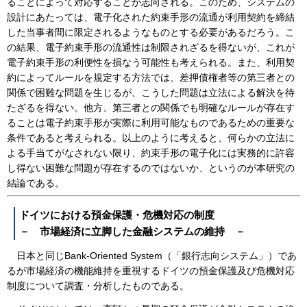
ることによって対応することが志向される。このため、システムの
設計にあたっては、電子化された約束手形の流通が利用契約を締結
した当事者間に限定されるようなものとする必要があるだろう。こ
の結果、電子約束手形の流通性は制限されざるを得ないが、これが
電子約束手形の利便性を損なう可能性も考えられる。また、利用契
約によってルールを規定する方法では、差押債権者等の第三者との
関係で困難な問題を生じるが、こうした問題は立法による解決を待
たざるを得ない。他方、第三者との関係でも明確なルールが存在す
ることは電子約束手形が実際に利用可能なものであるための重要な
条件であると考えられる。以上のように考えると、何らかの立法に
よる手当てがなされない限り、約束手形の電子化には実務的に許容
し得ない困難な問題が存在するのではないか、というのが本研究の
結論である。
ドイツにおける預金保護・危機対応の制度
－ 市場経済に立脚した金融システムの維持 －
日本と同じBank-Oriented System（「銀行志向システム」）であ
るが市場経済の機能維持を重視するドイツの預金保護及び危機対応
制度について調査・分析したものである。