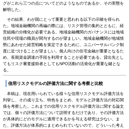
グがこれら三つの点についてどのようなものであるか、その実態を
解明した。
その結果、わが国にとって重要と思われる以下の示唆を得られ
た。地域金融機関の再編の際には、リスク管理の集約とともに、経
営組織の分権化が必要である。地域金融機関のガバナンスには地域
住民や現場の職員が関与するのが望ましい。地域金融機関が地域情
勢にあわせた経営戦略を策定できるために、ユニバーサルバンク制
度に近づけることが望ましい。個人向けの住宅金融が重要となるた
め、長期資金調達の手段を利用することが必要である。貸出先とし
てもリスク審査援助者としてもNPO活動の活発化が重要な鍵とな
る。
信用リスクモデルの評価方法に関する考察と比較
本稿は、現在用いられている様々な信用リスクモデル評価方法を
列挙し、その成り立ち、特色をまとめ、モデルと評価方法の対応関
係を考察した。これまでの信用リスクモデル評価方法に関する論文
では、個々の評価方法について説明するだけであり、その評価方法
が具体的にどのモデルに適用できるかを与える研究は少ない。ま
た、評価方法が体系的にまとめられていないので、どういった考え