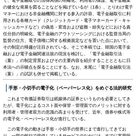
て、電子金融取引の法律関係の明確化、利用者の保護、電子金融業
の健全な発展を図ることなどを掲げているが（1条）、とりわけ電子
マネーにおける非金融機関に対する参入の許容、電子金融取引に利
用される各種カード（クレジットカード・電子マネーカード・キャ
ッシュカードなど）の偽造・変造および盗難・紛失などにおける責
任分担の明確化、電子金融のアウトソーシングにおける監督当局の
監督の仕方、電子債権に関する根拠規定などを置いた点において、
その制定の帰趨が注目されている。そこで本稿では、韓国の電子金
融および電子金融関連法規の現況を検討し、「電子金融取引法
（案）」の制定背景およびその主要内容を紹介することとともに日
本法への示唆点を探ることにする。なお、末尾に「電子金融取引法
（案）」の試訳も併せて掲載している。
手形・小切手の電子化（ペーパーレス化）をめぐる法的研究
これまで有価証券取引は紙媒体の証券というものを必要としてき
たが、電子化によるコスト面や保管・管理面でのメリットに対する
利用者・管理者双方の意識の高まりを受けて、近年、債券や株式等
の電子化・ペーパーレス化が進行している。
この電子化の動きは手形・小切手の世界にまで進行してきてお
り、一部の銀行で提供しているサービスのなかには、すでに実用段