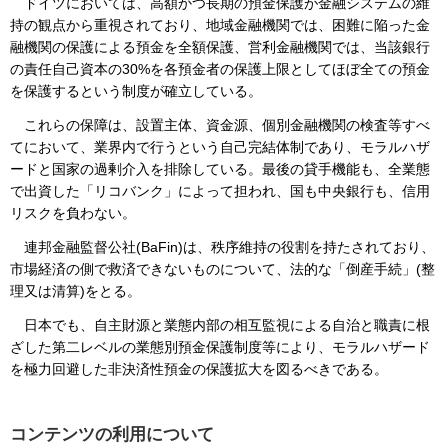
ドイツにおいては、高額かつ長期の預金保護が金融システムの維
持の観点から重視されており、地域金融機関では、困難に陥った金
融機関の保護による預金を全額保護、営利金融機関では、当該銀行
の責任自己資本の30%を各預金者の保護上限としてほぼ全ての預金
を保護するという制度が確立している。
これらの保障は、設置主体、資金源、個別金融機関の検査等すべ
てにおいて、業界内で行うという自己完結体制であり、モラルハザ
ードと国家の過剰介入を排除している。最後の貸手機能も、全業態
で出資した「リコバンク」によって担われ、国も中央銀行も、信用
リスクを負わない。
連邦金融監督公社(BaFin)は、秩序維持の役割を持たされており、
市場経済の側で救済できないものについて、法的な「倒産手続」(整
理又は清算)をとる。
日本でも、自主財源と業態内部の相互監視による自治と職責に根
ざした第二レベルの業態別預金保護制度等により、モラルハザード
を極力回避した非決済性預金の保護拡大を図るべきである。
コンテンツの利用について