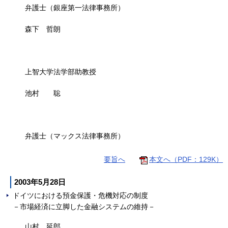
弁護士（銀座第一法律事務所）
森下 哲朗
上智大学法学部助教授
池村 聡
弁護士（マックス法律事務所）
要旨へ
本文へ（PDF：129K）
2003年5月28日
ドイツにおける預金保護・危機対応の制度
－市場経済に立脚した金融システムの維持－
山村 延郎