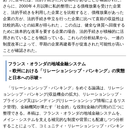
さらに、2000年４月以降に私的整理による債権放棄を受けた企業
と、法的手続きを利用した企業とを比較すると、債権放棄があった
企業の方が、法的手続き申立を行った企業に比べて直前の収益性は
比較的高いとの結果が得られた 。この点は、健全な体質へ回復する
ために抜本的な改革を要する企業の場合、法的手続きが積極的に活
用されていることを物語っている。これらの分析結果から、一連の
制度改革によって、早期の企業再建着手が促進された可能性が高い
ことが確認された。
フランス・オランダの地域金融システム
－欧州における「リレーションシップ・バンキング」の実態
と日本への示唆－
「リレーションシップ・バンキング」をめぐる論議は、リレーシ
ョンシップ・バンキング(収益機会の拡大)、リレーションシップ・
プライシング又はレンディング(リレーションシップ情報によるリス
ク管理)、金融機関が果たす「社会的」な役割(金融の円滑)の三つに
整理できる。本稿は、フランス・オランダの地域金融システムを、
メイン・システムを支える補完的な制度や背景にも配慮しつつ分析
することによって、コミュニティ・リレーションシップ・バンキン