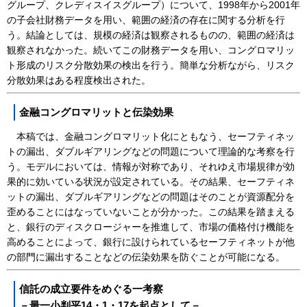
グループ、クレディスイスグループ）について、1998年から2001年
の子会社財務データを用い、範囲の経済の存在に関する分析を行
う。結論としては、規模の経済は観察されるものの、範囲の経済は
観察されなかった。続いてこの財務データを用い、コングロマリッ
ト形成のリスク分散効果の検出を行う。簡単な分析ながら、リスク
分散効果はある程度検出された。
金融コングロマリットと伝染効果
本稿では、金融コングロマリット化にともなう、セーフティネッ
トの漏出、ダブルギアリングなどの問題について理論的な考察を行
う。モデルにおいては、情報が対称であり、それゆえ市場規律が効
果的に効いている状況が設定されている。その結果、セーフティネ
ットの漏出、ダブルギアリングなどの問題はそのことが資源配分を
歪めることにはなっていないことが分かった。この結果を踏まえる
と、銀行のディスクロージャーを推進して、市場の価格付け機能を
高めることによって、銀行に設けられているセーフティネットが他
の部門に漏出することなどの伝染効果を防ぐことが可能になる。
信託の成立要件をめぐる一考察
－最一小判平14・1・17を起点として－