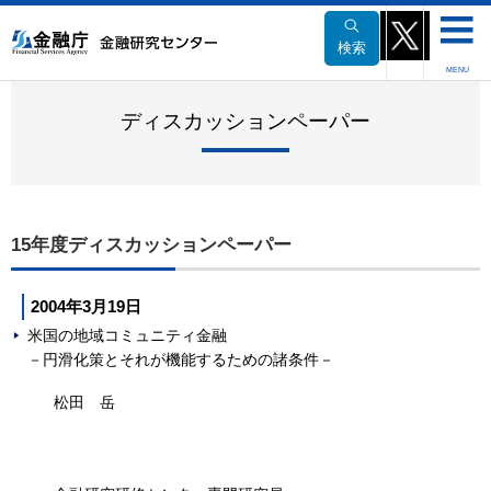
本
文
検索
へ
MENU
移
動
ディスカッションペーパー
15年度ディスカッションペーパー
2004年3月19日
米国の地域コミュニティ金融
－円滑化策とそれが機能するための諸条件－
松田 岳