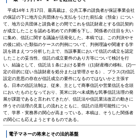
平成14年１月17日、最高裁は、公共工事の請負者が保証事業会社
の保証の下に地方公共団体から支払をうけた前払金（預金）につい
て、地方公共団体と請負者との間でこれを信託財産とする信託契約
が成立したことを認める初めての判断を下し、関係者の注目を大い
に集め、信託に関する議論が活発化した。本稿では、この判決やそ
の後に続いた類似のケースの判例について、判例理論や関連する学
説を踏まえつつ分析した上で、当該事案において信託の成立を認定
したことの妥当性、信託の成立要件のあり方等について検討を行
い、結論として、信託法１条における要件（(1)財産権の移転、(2)一
定の目的に従い当該財産を処分または管理させる）、プラス(3)信託
設定の意思の存在が信託成立の要件になるのではないかと主張す
る。日本の信託法制は、従来、主として商事信託や営業信託を念頭
においたものとなっており、英米に比べ未成熟な民事信託法理の発
展が課題であると言われてきたが、信託法や信託業法改正の動きに
伴うその法理の見直しの流れとともに、信託の活用可能性につい
て、学界・実務界の関心が高まっている。本稿は、そうした関係者
の関心にも応えようとするものである。
電子マネーの将来とその法的基盤