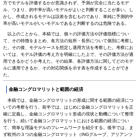
方でモデルを評価するかが意識されず、予測が完全に当たるモデ
ル、つまり、的中率が高いモデルがよいと判断することが多い。し
かし、作成されるモデルは誤差を含むものであり、単純に予測的中
率が高いモデルがいいモデルであると判断するのは危険である。
以上のことから、本稿では、個々の評価方法や評価指標につい
て、その特徴をまとめ、各方法の短所・長所について個別に考察し
た。その後、モデルケースを想定し適用方法を考察した。考察にお
いては、モデル評価の考え方を明確にした上で、その評価方法が適
用できるかどうか考えた。その結果、各評価方法に関してどのモデ
ルに適用できるか、その対応関係を示す表を作成することができ
た。
金融コングロマリットと範囲の経済
本稿では、金融コングロマリットの形成に関する範囲の経済につ
いての考察を行う。前半では、はじめに金融コングロマリットを正
確に定義し、金融コングロマリット形成の現状と動機について整理
を行う。続いて金融コングロマリットにおける範囲の経済につい
て、簡単な理論モデルのフレームワークを紹介する。後半では、ま
ず欧州の３つの金融コングロマリット（INGグループ、アリアンツ