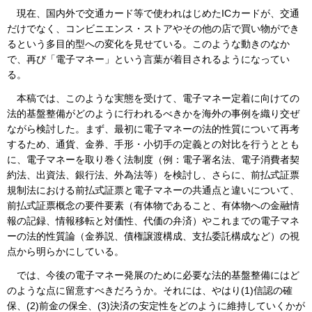
現在、国内外で交通カード等で使われはじめたICカードが、交通
だけでなく、コンビニエンス・ストアやその他の店で買い物ができ
るという多目的型への変化を見せている。このような動きのなか
で、再び「電子マネー」という言葉が着目されるようになってい
る。
本稿では、このような実態を受けて、電子マネー定着に向けての
法的基盤整備がどのように行われるべきかを海外の事例を織り交ぜ
ながら検討した。まず、最初に電子マネーの法的性質について再考
するため、通貨、金券、手形・小切手の定義との対比を行うととも
に、電子マネーを取り巻く法制度（例：電子署名法、電子消費者契
約法、出資法、銀行法、外為法等）を検討し、さらに、前払式証票
規制法における前払式証票と電子マネーの共通点と違いについて、
前払式証票概念の要件要素（有体物であること、有体物への金融情
報の記録、情報移転と対価性、代価の弁済）やこれまでの電子マネ
ーの法的性質論（金券説、債権譲渡構成、支払委託構成など）の視
点から明らかにしている。
では、今後の電子マネー発展のために必要な法的基盤整備にはど
のような点に留意すべきだろうか。それには、やはり(1)信認の確
保、(2)前金の保全、(3)決済の安定性をどのように維持していくかが