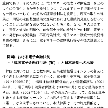
重要であり、そのためには、電子マネーの概念（対象範囲）をどの
ように位置付けるか等を検討しつつ、これまでカード型電子マネー
を一部カバーしていた前払式証票規制法を改正し、現実の取引の進
展と、周辺の法的基盤整備の進展にあわせた継続的見直しを行って
いくことが現実的な選択ではないかと考える。なお、その場合で
も、責任と規制の明確化、前金保全措置の検討とその制度、電子マ
ネー発行体の説明義務、不正行為対策、電子マネー譲渡の対抗要件
具備の問題、さらには、電子マネーの強制執行等が今後の課題とし
て残る。
韓国における電子金融法制
－「韓国電子金融取引法（案）」と日本法制への示唆
韓国においては、ここ数年間、超高速情報通信インフラの普及に
伴う新しい法的問題に対応すべく、電子取引基本法、電子署名法
（以上1999年2月）、情報通信網利用促進および情報保護法（2001
年1月）、電子商取引消費者保護法（2002年3月）などが整備されて
きた。最近（2002年10月）は、その流れの一環として、金融全般を
対象とする横断的ルールとしての性格を有する「電子金融取引法
（案）」が立法予告されている。本法律案は、その制定目的とし