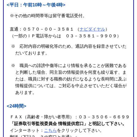
<平日：午前10時～午後4時>
※その他の時間帯等は留守番電話受付。
直通：０５７０－００－３５８１ （
ナビダイヤル
）
（一部のＩＰ電話等からは ０３－３５８１－９９０９）
※ 応対内容の明確化等のため、通話内容を録音させていた
だいております。
※ 職員への誹謗中傷等により情報を承ることが困難である
と判断した場合、同主旨の情報提供を何度も繰り返す、ま
たは、職員に対する職務の妨げになるような長時間に及ぶ
情報提供については、ご対応を中止させていただく場合が
あります。
<24時間>
ＦＡＸ（高齢者・障がい者専用）：０３－３５０６－６６９９
「証券取引等監視委員会 情報提供窓口」と明記して下さい。
インターネット：
こちら
をクリックして下さい。