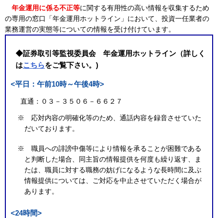
年金運用に係る不正等
に関する有用性の高い情報を収集するため
の専用の窓口「年金運用ホットライン」において、投資一任業者の
業務運営の実態等についての情報を受け付けています。
◆証券取引等監視委員会 年金運用ホットライン（詳しく
は
こちら
をご覧下さい。)
<平日：午前10時～午後4時>
直通：０３－３５０６－６６２７
※ 応対内容の明確化等のため、通話内容を録音させていた
だいております。
※ 職員への誹謗中傷等により情報を承ることが困難である
と判断した場合、同主旨の情報提供を何度も繰り返す、ま
たは、職員に対する職務の妨げになるような長時間に及ぶ
情報提供については、ご対応を中止させていただく場合が
あります。
<24時間>