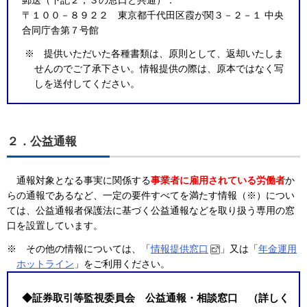
郵送（下記２，３の窓口と共通）：
〒１００－８９２２ 東京都千代田区霞が関３－２－１ 中央
合同庁舎第７号館
※ 提供いただいた各種書類は、原則として、返却いたしま
せんのでご了承下さい。情報提供の際は、原本ではなく写
しを送付してください。
２．公益通報
通報対象となる事実に関係する
事業者に雇用されている労働者
か
らの通報であるなど、一定の要件すべてを満たす情報（※）につい
ては、公益通報者保護法に基づく公益通報などを取り扱う専用の窓
口を設置しています。
※ その他の情報については、「
情報提供窓口
」又は「
年金運用
ホットライン
」をご利用ください。
◆
証券取引等監視委員会 公益通報・相談窓口
（
詳しく