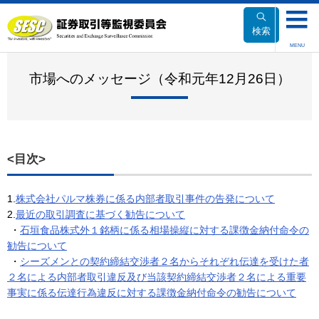
本
文
検索
へ
MENU
移
動
市場へのメッセージ（令和元年12月26日）
<目次>
1.
株式会社パルマ株券に係る内部者取引事件の告発について
2.
最近の取引調査に基づく勧告について
・
石垣食品株式外１銘柄に係る相場操縦に対する課徴金納付命令の
勧告について
・
シーズメンとの契約締結交渉者２名からそれぞれ伝達を受けた者
２名による内部者取引違反及び当該契約締結交渉者２名による重要
事実に係る伝達行為違反に対する課徴金納付命令の勧告について