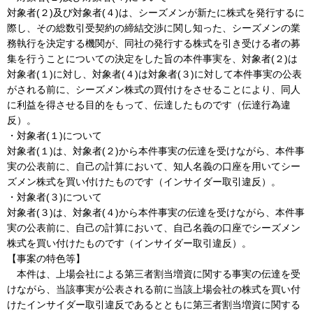
対象者(２)及び対象者(４)は、シーズメンが新たに株式を発行するに
際し、その総数引受契約の締結交渉に関し知った、シーズメンの業
務執行を決定する機関が、同社の発行する株式を引き受ける者の募
集を行うことについての決定をした旨の本件事実を、対象者(２)は
対象者(１)に対し、対象者(４)は対象者(３)に対して本件事実の公表
がされる前に、シーズメン株式の買付けをさせることにより、同人
に利益を得させる目的をもって、伝達したものです（伝達行為違
反）。
・対象者(１)について
対象者(１)は、対象者(２)から本件事実の伝達を受けながら、本件事
実の公表前に、自己の計算において、知人名義の口座を用いてシー
ズメン株式を買い付けたものです（インサイダー取引違反）。
・対象者(３)について
対象者(３)は、対象者(４)から本件事実の伝達を受けながら、本件事
実の公表前に、自己の計算において、自己名義の口座でシーズメン
株式を買い付けたものです（インサイダー取引違反）。
【事案の特色等】
本件は、上場会社による第三者割当増資に関する事実の伝達を受
けながら、当該事実が公表される前に当該上場会社の株式を買い付
けたインサイダー取引違反であるとともに第三者割当増資に関する