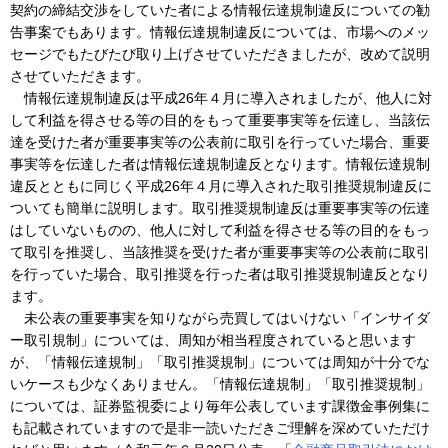
契約の締結交渉をしていた者による情報伝達規制違反についての勧
告事案でもあります。情報伝達規制違反については、市場へのメッ
セージでもたびたび取り上げさせていただきましたが、改めて説明
させていただきます。
情報伝達規制違反は平成26年４月に導入されましたが、他人に対
して利益を得させる等の目的をもって重要事実等を伝達し、当該伝
達を受けた者が重要事実等の公表前に取引を行っていた場合、重要
事実等を伝達した者は情報伝達規制違反となります。情報伝達規制
違反とともに同じく平成26年４月に導入された取引推奨規制違反に
ついても簡単に説明します。取引推奨規制違反は重要事実等の伝達
はしていないものの、他人に対して利益を得させる等の目的をもっ
て取引を推奨し、当該推奨を受けた者が重要事実等の公表前に取引
を行っていた場合、取引推奨を行った者は取引推奨規制違反となり
ます。
未公表の重要事実を知りながら売買してはいけない「インサイダ
ー取引規制」については、周知が相当程度されていると思います
が、「情報伝達規制」「取引推奨規制」については周知が十分でな
いケースも少なくありません。「情報伝達規制」「取引推奨規制」
については、証券監視委により毎年公表しています課徴金事例集に
も記載されていますので是非一読いただきご理解を深めていただけ