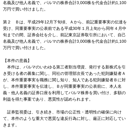
名義及び他人名義で、パルマの株券合計3,000株を代金合計約1,100
万円で買い付けました。
第２ Ｂは、平成29年12月下旬頃、Ａから、前記重要事実の伝達を
受け、同重要事実の公表前である平成30年１月上旬から同年４月中
旬までの間、証券会社を介し、前記東京証券取引所において、自己
名義及び他人名義で、パルマの株券合計3,000株を代金合計約1,100
万円で買い付けました。
【本件の意義】
本件は、パルマのいわゆる第三者割当増資、発行する新株式を引
き受ける者の募集に関し、同社の管理部次長であった犯則嫌疑者Ａ
が、本件重要事実を職務に関し知り、知人である犯則嫌疑者Ｂに対
し、本件重要事実を伝達し、Ｂが同重要事実の公表前に、本人名
義・他人名義の証券口座を利用してパルマ株券を買い付け、多額の
利益を得た事案であり、悪質性が認められます。
証券監視委は、引き続き、市場の公正性・透明性の確保に向け
て、本件のような重大で悪質な違反行為に対し、厳正に対応してい
きます。