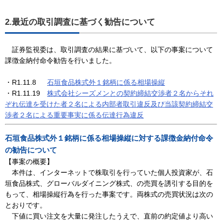
2.最近の取引調査に基づく勧告について
証券監視委は、取引調査の結果に基づいて、以下の事案について
課徴金納付命令勧告を行いました。
・R1.11.8
石垣食品株式外１銘柄に係る相場操縦
・R1.11.19
株式会社シーズメンとの契約締結交渉者２名からそれ
ぞれ伝達を受けた者２名による内部者取引違反及び当該契約締結交
渉者２名による重要事実に係る伝達行為違反
石垣食品株式外１銘柄に係る相場操縦に対する課徴金納付命令
の勧告について
【事案の概要】
本件は、インターネットで株取引を行っていた個人投資家が、石
垣食品株式、グローバルダイニング株式、の売買を誘引する目的を
もって、相場操縦行為を行った事案です。両株式の売買状況は次の
とおりです。
下値に買い注文を大量に発注したうえで、直前の約定値より高い