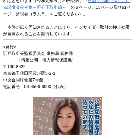
ればと思います（令和元年６月20日公表、「
金融商品取引法におけ
る課徴金事例集～不公正取引編～
」の６ページ、13ページ及び61ペ
ージ「監視委コラム５」をご覧ください）。
本件が広く周知されることにより、インサイダー取引の抑止効果
が発揮されることを期待しています。
<発行>
証券取引等監視委員会 事務局 総務課
（情報公開・個人情報保護係）
〒100-8922
東京都千代田区霞が関3-2-1
中央合同庁舎第7号館
電話番号：03-3506-6000（代表）