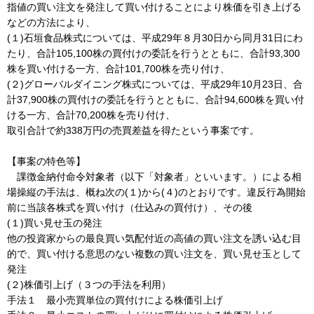
指値の買い注文を発注して買い付けることにより株価を引き上げる
などの方法により、
(１)石垣食品株式については、平成29年８月30日から同月31日にわ
たり、合計105,100株の買付けの委託を行うとともに、合計93,300
株を買い付ける一方、合計101,700株を売り付け、
(２)グローバルダイニング株式については、平成29年10月23日、合
計37,900株の買付けの委託を行うとともに、合計94,600株を買い付
ける一方、合計70,200株を売り付け、
取引合計で約338万円の売買差益を得たという事案です。
【事案の特色等】
課徴金納付命令対象者（以下「対象者」といいます。）による相
場操縦の手法は、概ね次の(１)から(４)のとおりです。違反行為開始
前に当該各株式を買い付け（仕込みの買付け）、その後
(１)買い見せ玉の発注
他の投資家からの最良買い気配付近の高値の買い注文を誘い込む目
的で、買い付ける意思のない複数の買い注文を、買い見せ玉として
発注
(２)株価引上げ（３つの手法を利用）
手法１ 最小売買単位の買付けによる株価引上げ