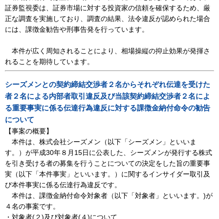
証券監視委は、証券市場に対する投資家の信頼を確保するため、厳
正な調査を実施しており、調査の結果、法令違反が認められた場合
には、課徴金勧告や刑事告発を行っています。
本件が広く周知されることにより、相場操縦の抑止効果が発揮さ
れることを期待しています。
シーズメンとの契約締結交渉者２名からそれぞれ伝達を受けた
者２名による内部者取引違反及び当該契約締結交渉者２名によ
る重要事実に係る伝達行為違反に対する課徴金納付命令の勧告
について
【事案の概要】
本件は、株式会社シーズメン（以下「シーズメン」といいま
す。）が平成30年８月15日に公表した、シーズメンが発行する株式
を引き受ける者の募集を行うことについての決定をした旨の重要事
実（以下「本件事実」といいます。）に関するインサイダー取引及
び本件事実に係る伝達行為違反です。
本件は、課徴金納付命令対象者（以下「対象者」といいます。)が
４名の事案です。
・対象者(２)及び対象者(４)について