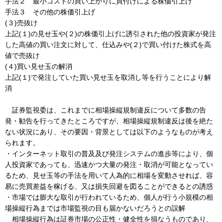
手法２ 最小コストの買い上がりに買付けによる株価引上げ
手法３ その他の株価引上げ
(３)売抜け
上記(１)の見せ玉や(２)の株価引上げに誘引された他の投資家が発注
した高値の買い注文に対して、仕込みや(２)で買い付けた株式を高
値で売抜け
(４)買い見せ玉の解消
上記(１)で発注していた買い見せ玉を取消し等を行うことにより解
消
証券監視委は、これまでに相場操縦規制違反について多数の告
発・勧告を行ってきたところですが、相場操縦規制違反は後を絶た
ない状況にあり、その要因・背景としては以下のようなものが考え
られます。
・インターネット取引の普及及び発注システムの進歩等により、個
人投資家であっても、迅速かつ大量の発注・取消が可能となってい
るため、見せ玉等の手法を用いて人為的に相場を変動させれば、容
易に売買差益を稼げる、又は損失回避を図ることができるとの誘惑
・市場では膨大な取引が行われているため、個人が行う小規模の相
場操縦行為までは市場監視の目も届かないだろうとの誤解
相場操縦行為は証券市場の公正性・健全性を損なうものであり、