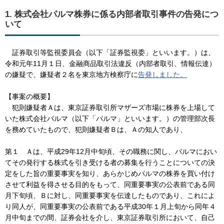
1. 株式会社パルマ株券に係る内部者取引事件の告発につ
いて
証券取引等監視委員会（以下「証券監視委」といいます。）は、
令和元年11月１日、金融商品取引法違反（内部者取引、情報伝達）
の嫌疑で、嫌疑者２名を東京地方検察庁に
告発しました。
【事案の概要】
犯則嫌疑者Ａは、東京証券取引所マザーズ市場に株券を上場して
いた株式会社パルマ（以下「パルマ」といいます。）の管理部次長
を務めていたもので、犯則嫌疑者Ｂは、Ａの知人であり、
第１ Ａは、平成29年12月中旬頃、その職務に関し、パルマにおい
てその発行する株式を引き受ける者の募集を行うことについての決
定をした旨の重要事実を知り、あらかじめパルマの株券を買い付け
させて利益を得させる目的をもって、同重要事実の公表前である同
月下旬頃、Ｂに対し、同重要事実を伝達したものであり、これによ
り同人が、同重要事実の公表前である平成30年１月上旬から同年４
月中旬までの間、証券会社を介し、東京証券取引所において、自己