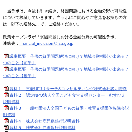
当ラボは、今後も引き続き、貧困問題における金融分野の可能性
について検証していきます。当ラボにご関心やご意見をお持ちの方
は、以下の連絡先まで、ご連絡ください。
政策オープンラボ「貧困問題における金融分野の可能性ラボ」
連絡先：
financial_inclusion@fsa.go.jp
議事概要 子供の貧困問題解消に向けて地域金融機関が出来る７
つのこと【前半】
議事概要 子供の貧困問題解消に向けて地域金融機関が出来る７
つのこと【後半】
資料１ 三菱UFJリサーチ&コンサルティング株式会社説明資料
資料２ 認定NPO法人全国こども食堂支援センター・むすびえ
説明資料
資料３ 一般社団法人全国子どもの貧困・教育支援団体協議会説
明資料
資料４ 株式会社鹿児島銀行説明資料
資料５ 株式会社沖縄銀行説明資料