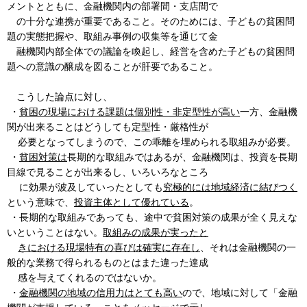
メントとともに、金融機関内の部署間・支店間で
の十分な連携が重要であること。そのためには、子どもの貧困問
題の実態把握や、取組み事例の収集等を通じて金
融機関内部全体での議論を喚起し、経営を含めた子どもの貧困問
題への意識の醸成を図ることが肝要であること。
こうした論点に対し、
・
貧困の現場における課題は個別性・非定型性が高い
一方、金融機
関が出来ることはどうしても定型性・厳格性が
必要となってしまうので、この乖離を埋められる取組みが必要。
・
貧困対策は
長期的な取組みではあるが、金融機関は、投資を長期
目線で見ることが出来るし、いろいろなところ
に効果が波及していったとしても
究極的には地域経済に結びつく
という意味で、
投資主体として優れている
。
・長期的な取組みであっても、途中で貧困対策の成果が全く見えな
いということはない。
取組みの成果が実ったと
きにおける現場特有の喜びは確実に存在し
、それは金融機関の一
般的な業務で得られるものとはまた違った達成
感を与えてくれるのではないか。
・
金融機関の地域の信用力はとても高い
ので、地域に対して「金融