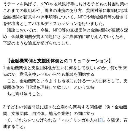
うテーマを掲げて、NPOや地域銀行等における子どもの貧困対策の
これまでの取組みや、両者の連携のあり方、貧困対策に取組む地域
金融機関が留意すべき事項等について、NPOや地域銀行等の皆さま
を登壇者としてパネルディスカッションを行いました。
議論においては、今後、NPO等の支援団体と金融機関が連携を深
め、金融機関側が貧困問題にさらに具体的に取り組んでいくため、
下記のような論点が挙げられました。
【金融機関側と支援団体側とのコミュニケーション】
1.金融機関側と支援団体側が互いに何をして欲しいのか、何が出来
るのか、意見交換レベルからでも相談を開始する
こと。金融機関というよりも地域における一つの団体として、支
援団体側の「現場を理解して欲しい」という気持
ちに寄り添うこと。
2.子どもの貧困問題に様々な立場から関与する関係者（例：金融機
関、支援団体、自治体、地元企業等）の間に立っ
て、それらをつなげられる『マルチリンガル人材
[2]
』を確保、育
成すること。