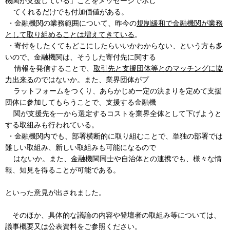
機関が支援している」ことをメッセージで示し
てくれるだけでも付加価値がある。
・金融機関の業務範囲について、昨今の
規制緩和で金融機関が業務
として取り組めることは増えてきている
。
・寄付をしたくてもどこにしたらいいかわからない、という方も多
いので、金融機関は、そうした寄付先に関する
情報を発信することで、
取引先と支援団体等とのマッチングに協
力出来る
のではないか。また、業界団体がプ
ラットフォームをつくり、あらかじめ一定の決まりを定めて支援
団体に参加してもらうことで、支援する金融機
関が支援先を一から選定するコストを業界全体として下げようと
する取組みも行われている。
・金融機関内でも、部署横断的に取り組むことで、単独の部署では
難しい取組み、新しい取組みも可能になるので
はないか。また、金融機関同士や自治体との連携でも、様々な情
報、知見を得ることが可能である。
といった意見が出されました。
そのほか、具体的な議論の内容や登壇者の取組み等については、
議事概要又は公表資料をご参照ください。