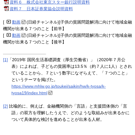
資料６ 株式会社東京スター銀行説明資料
資料７ 日本証券業協会説明資料
[
動画
(日経チャンネル)]子供の貧困問題解消に向けて地域金融
機関が出来る７つのこと【前半】
[
動画
(日経チャンネル)]子供の貧困問題解消に向けて地域金融
機関が出来る７つのこと【後半】
[1]
「2019年 国民生活基礎調査（厚生労働省）」（2020年７月公
表）によれば、子どもの貧困率は13.5％（約７人に1人）とされ
ていることから、７という数字になぞらえて、「７つのこと」
というテーマを掲げた。
https://www.mhlw.go.jp/toukei/saikin/hw/k-tyosa/k-
tyosa19/index.html
[2]
比喩的に、例えば、金融機関側の「言語」と支援団体側の「言
語」の双方を理解したうえで、どのような取組みが出来るかに
ついて具体的な検討を進めることが出来る人材。