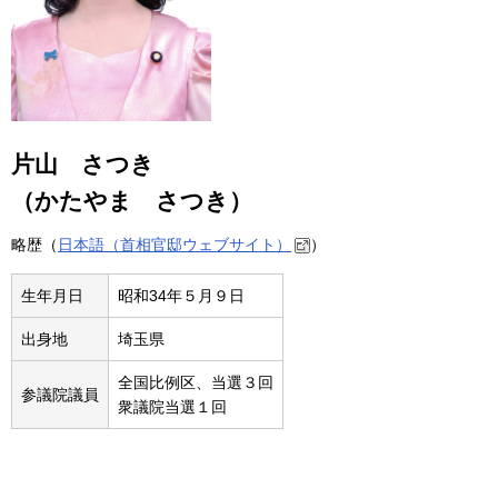
片山 さつき
（かたやま さつき）
略歴（
日本語（首相官邸ウェブサイト）
）
生年月日
昭和34年５月９日
出身地
埼玉県
全国比例区、当選３回
参議院議員
衆議院当選１回