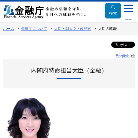
本
文
検索
へ
MENU
移
ホーム
金融庁について
大臣・副大臣・政務官
大臣の略歴
動
English
内閣府特命担当大臣（金融）