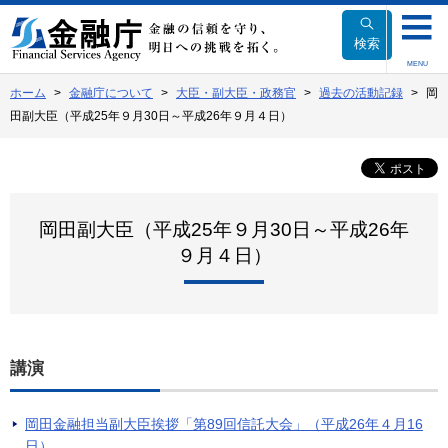
本
文
検索
へ
MENU
移
ホーム
金融庁について
大臣・副大臣・政務官
過去の活動記録
岡
動
田副大臣（平成25年９月30日～平成26年９月４日）
岡田副大臣（平成25年９月30日～平成26年
９月４日）
講演
岡田金融担当副大臣挨拶「第89回信託大会」（平成26年４月16
日）