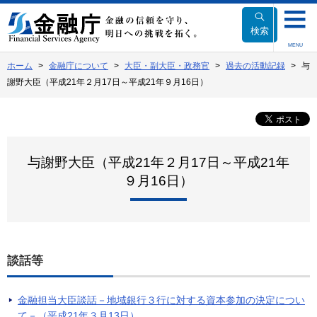
本
文
検索
へ
MENU
移
ホーム
金融庁について
大臣・副大臣・政務官
過去の活動記録
与
動
謝野大臣（平成21年２月17日～平成21年９月16日）
与謝野大臣（平成21年２月17日～平成21年
９月16日）
談話等
金融担当大臣談話－地域銀行３行に対する資本参加の決定につい
て－（平成21年３月13日）