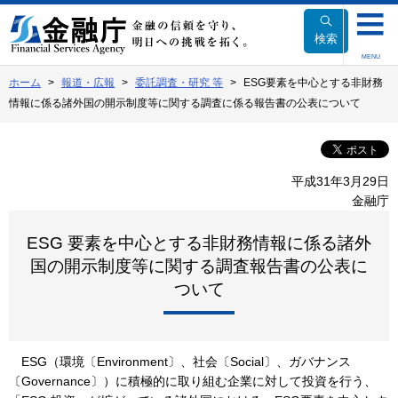
本
文
検索
へ
MENU
移
ホーム
報道・広報
委託調査・研究 等
ESG要素を中心とする非財務
動
情報に係る諸外国の開示制度等に関する調査に係る報告書の公表について
平成31年3月29日
金融庁
ESG 要素を中心とする非財務情報に係る諸外
国の開示制度等に関する調査報告書の公表に
ついて
ESG（環境〔Environment〕、社会〔Social〕、ガバナンス
〔Governance〕）に積極的に取り組む企業に対して投資を行う、