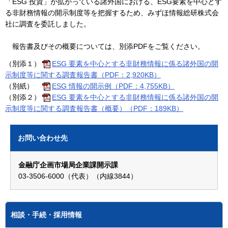
「ESG 投資」が拡がっている諸外国における、ESG要素を中心とす
る非財務情報の開示制度等を把握するため、みずほ情報総研株式会
社に調査を委託しました。
報告書及びその概要については、別添PDFをご覧ください。
（別添１）
ESG 要素を中心とする非財務情報に係る諸外国の開
示制度等に関する調査報告書（PDF：2,920KB）
（別紙）
ESG 情報の開示例（PDF：4,755KB）
（別添２）
ESG 要素を中心とする非財務情報に係る諸外国の開
示制度等に関する調査報告書（概要）（PDF：189KB）
お問い合わせ先
金融庁企画市場局企業課開示課
03-3506-6000（代表）（内線3844）
相談・手続・採用情報