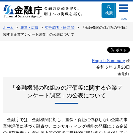
本
文
検索
へ
MENU
移
ホーム
報道・広報
委託調査・研究 等
「金融機関の取組みの評価に
動
関する企業アンケート調査」の公表について
English Summary
令和５年６月28日
金融庁
「金融機関の取組みの評価等に関する企業ア
ンケート調査」の公表について
金融庁では、金融機関に対し、担保・保証に依存しない企業の事
業性評価に基づく融資や、コンサルティング機能の発揮による企業
の経営改善・生産性向上等の支援に積極的に取り組むよう促してお