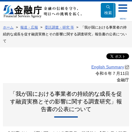
本
文
検索
へ
MENU
移
ホーム
報道・広報
委託調査・研究 等
「我が国における事業者の持
動
続的な成長を促す融資実務とその影響に関する調査研究」報告書の公表につい
て
English Summary
令和６年７月11日
金融庁
「我が国における事業者の持続的な成長を促
す融資実務とその影響に関する調査研究」報
告書の公表について