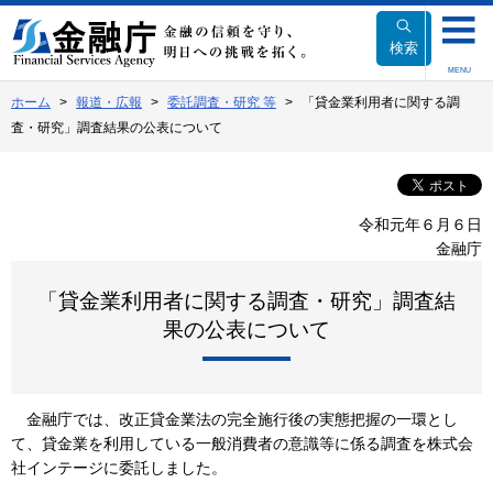
本
文
検索
へ
MENU
移
ホーム
報道・広報
委託調査・研究 等
「貸金業利用者に関する調
動
査・研究」調査結果の公表について
令和元年６月６日
金融庁
「貸金業利用者に関する調査・研究」調査結
果の公表について
金融庁では、改正貸金業法の完全施行後の実態把握の一環とし
て、貸金業を利用している一般消費者の意識等に係る調査を株式会
社インテージに委託しました。