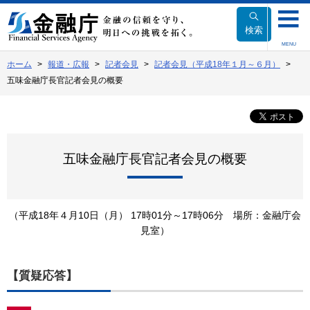
本
文
検索
へ
MENU
移
ホーム
報道・広報
記者会見
記者会見（平成18年１月～６月）
動
五味金融庁長官記者会見の概要
五味金融庁長官記者会見の概要
（平成18年４月10日（月） 17時01分～17時06分 場所：金融庁会
見室）
【質疑応答】