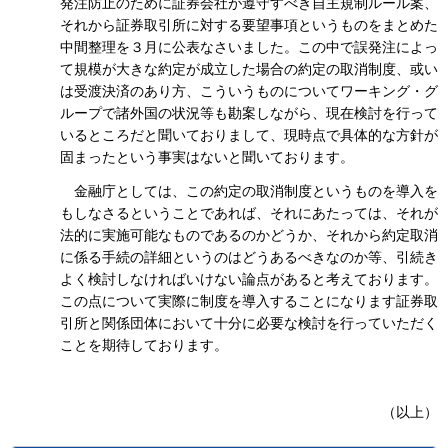
発注防止のために証券会社が遵守すべき自主規制ルール案、
それから証券取引所に対する要望事項というものをまとめた
中間整理を３月に公表なさいました。この中で誤発注によっ
て規模が大きな約定が成立した場合の約定の取消制度、或い
は受渡決済のあり方、こういうものについてワーキング・グ
ループで諸外国の状況等も勘案しながら、現在検討を行って
いるところだと聞いておりまして、現時点で具体的な方針が
固まったという事実はないと聞いております。
金融庁としては、この約定の取消制度というものを導入を
もしなさるということであれば、それにあたっては、それが
法的に実施可能なものであるのかどうか、それから約定取消
に係る手続の詳細というのはどうあるべきなのか等、引続き
よく検討しなければいけない論点があると考えております。
この点について実際に制度を導入することになります証券取
引所と関係団体において十分に必要な検討を行っていただく
ことを期待しております。
（以上）