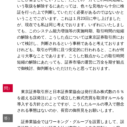
いう取扱を解除するにあたっては、色々な見地から十分に検
証を行った上で判断していただく必要があるのではないかと
いうことでございます。これは１月23日に申し上げました
が、現在でも私は同じ考えでおります。いずれにいたしまし
ても、このシステム能力増強等の実施時期、取引時間の短縮
の解除も含めて、こうした点については東京証券取引所にお
いて検討し、判断されるという事柄であると考えております
けれども、取引が円滑に且つ安定的に行われると、これが何
より大事なことであります。こうした観点からこの取引時間
短縮の解除にあたっても、証券市場の運営に万全を期す観点
で御検討、御判断をいただけたらと思っております。
問）
東京証券取引所と日本証券業協会は発行済み株式数の５％
を超える誤発注によって成立した株式売買を取消すルールを
導入する方針とのことですが、こうしたルールの導入で懸念
される事態はないのか、長官の御所見をお願いします。
答）
証券業協会ではワーキング・グループを設置しまして、誤