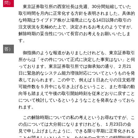
問）
東京証券取引所の西室社長は先週、30分間短縮していた
取引時間を月内に正常化する方針を表明されました。具体的
な時期はライブドア株が上場廃止になる14日以降の取引の
注文状況を見極めた上で、決定されるお考えのようですが、
解除時期の妥当性について長官のお考えをお願いいたしま
す。
答）
御指摘のような報道がありましたけれども、東京証券取引
所からは「その件について正式に決定した事実はない」と伺
っております。東京証券取引所では御承知の通り、２月21
日に緊急的なシステム能力増強対応についてというものを発
表しておられます。この中で、例えば１日あたりの注文処理
可能件数を５月中にも引き上げるということ、また市場の動
向等も踏まえて午後の取引開始時刻を従来どおりに戻すこと
について検討しているというようなことを発表なさっておら
れます。
この解除時期についての私の考えというお尋ねですが、こ
の点については大分前になりますけれども、１月23日の会
見で申し上げましたように、できる限り早期に正常化される
ことが望ましいということ、ただその一方でこの時間短縮と