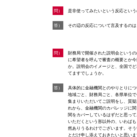
問）
是非使ってみたいという反応という
答）
その辺の反応について言及するのは
問）
財務局で開催された説明会というの
に希望者を呼んで審査の概要とか今
か。説明会のイメージと、全国でど
てますでしょうか。
答）
具体的に金融機関とのやりとりにつ
地域ごと、財務局ごと、各県単位で
集まりいただいてご説明をし、質疑
れから、金融機関のカバレッジに関
関をカバーしているはずだと思って
いただくという形以外の、いわばも
然ありうるわけでございます。そう
とだけ申し添えておきたいと思いま