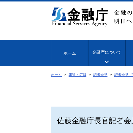
本
文
へ
移
動
金融庁について
ホーム
ホーム
報道・広報
記者会見
記者会見（
佐藤金融庁長官記者会