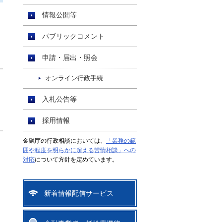
情報公開等
パブリックコメント
申請・届出・照会
オンライン行政手続
入札公告等
採用情報
金融庁の行政相談においては、
「業務の範
囲や程度を明らかに超える苦情相談」への
対応
について方針を定めています。
新着情報配信サービス