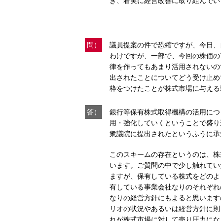
き、着実に経営改善に取り組んでい
問）
議員提案の件で恐縮ですが、今日、
わけですが、一部で、今回の株価の
律を作ってもあまり活用されないの
出されたことについてどう受け止め
枠をつけたことが株式市場に与える
答）
銀行等保有株式取得機構の活用につ
用・強化していくということで盛り
衆議院に提出されたというふうに承
このスキームの存在というのは、株
います。ご質問の中で少し触れてい
ますが、保有している株式をどのよ
有している事業会社なりのそれぞれ
なりの経営方針にもよると思います
リオの状況やあるいは経営方針に則
れが株式市場に対して売り圧力にな