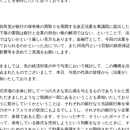
くことを期待したいと思っております。
自民党が銀行の保有株の買取りを再開する改正法案を衆議院に提出した
下落の要因は銀行と企業の持合い株の解消ではない、ということで、法
ではないかという厳しい見方もあります。金融庁として、今回の法案を
ておられるのかといった点について、また20兆円という巨額の政府保証
影響等を含めてご見識をお願いします。
きましては、先の経済対策の中で与党において検討して、この機構を活
込まれたものでございまして、本日、与党の代表の皆様から（法案が）
知いたしております。
式市場の全体に対して一つの大きな安心感を与えるものであろうかと思
ただきましたようなご指摘が一部にあるということも承知いたしており
うに処分していくかということは、それぞれの銀行なり当該銀行株を保
のポートフォリオの状況にもよるでしょうし、それぞれの銀行なり企業
ので、多様であると思います。そういった中で、そういったポートフォ
って、保有している株式を売却しようという判断をなさったときに、そ
らないためのスキームとして効果を発揮することが期待されているわけ