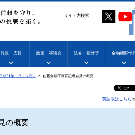
サイト内検索
報道・広報
政策・審議会
法令・指針等
金融機関情
平成21年１月～６月）
佐藤金融庁長官記者会見の概要
英語版はこちら
見の概要