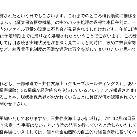
施されたという日でもございます。これまでのところ概ね順調に推移を
ほふり（証券保管振替機構）の中のバッチ処理の過程で本日午前に、一
内のファイル容量の設定に不具合が発見されましたけれども、午前11時
済は予定時刻までに滞りなく処理されたということでございます。この株
しては引き続き実施状況を注意深く見ていくと同時に、改めて投資家等
など、株券電子化制度の円滑な運営に万全を期してまいりたいと思って
れども、一部報道で三井住友海上（グループホールディングス）、あい
損害保険）の3損保が経営統合を交渉しているということが報道されま
ることや、現状損保業界がおかれていることに長官が何か認識されてい
聞かせ下さい。
承知いたしておりますが、三井住友海上ほか計3社は、昨年12月29日及
べき決定した事実はない」という旨の発表を行っていると承知をいたして
営再編につきましては、個々の金融機関の自主的な経営判断に基づくべ