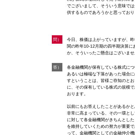
でございまして、そういう意味では
供するものであろうかと思っており
問）
今日、株価は上がっていますが、昨
関の昨年10‐12月期の四半期決
か、そういったご懸念はございませ
答）
各金融機関が保有している株式につ
あるいは極端な下落があった場合に
すということは、皆様ご存知のとお
に、その保有している株式の規模で
おります。
以前にもお答えしたことがあるかと
非常に高まっている、その一環とし
に対して各金融機関がきちんとした
を維持していくための努力が重要で
って、金融機関としての金融仲介機