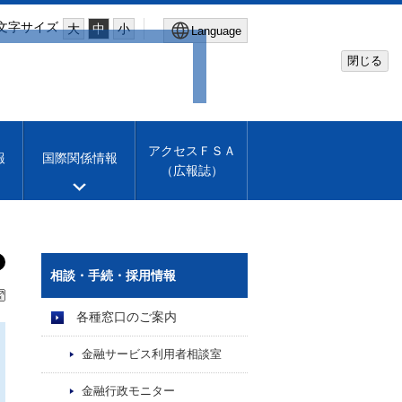
文字サイズ
大
中
小
Language
閉じる
Global Site
Financial Services Agency
アクセスＦＳＡ
報
国際関係情報
（広報誌）
Machine translation
English
相談・手続・採用情報
各種窓口のご案内
金融サービス利用者相談室
金融行政モニター