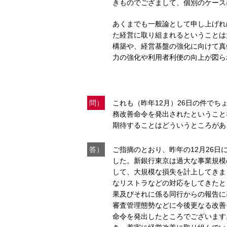
きものでござまして、個別のケース
あくまでも一般論として申し上げれ
た経営に取り組まれるということは
構築や、経営基盤の強化に向けて真
力の強化や利用者利便の向上が図ら
問）
これも（昨年12月）26日の件で
務改善命令を発出されたということ
期待することはどういうところがあ
答）
ご指摘のとおり、昨年の12月26日
した。新銀行東京は過大な事業規模
して、大規模な損失を計上してきま
なリストラなどの対応をしてきたと
果及びそれに係る同行からの報告に
審査管理態勢などに今後更なる改善
命令を発出したところでございます