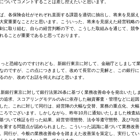
についてコメントすることは差し控えたいと思います。
ば、各保険会社がそれぞれ直面する課題を適切に抽出し、将来を見据え
大変重要なことだと思います。こういった、将来を見据えた経営戦略の
剣に取り組む、自らの経営判断の下で、こうした取組みを通じて、競争
れることが重要であると思っております。
ちょっと恐縮なのですけれども、新銀行東京に対して、金融庁としまして
なのですが、この点につきまして、改めて長官のご見解と、この銀行に
るのか、改めてお話を伺えればと思います。
に新銀行東京に対して銀行法第26条に基づく業務改善命令を発出いたし
の追求、スコアリングモデルのみに依存した融資審査・管理などに起因
した。これに対して同行は、経営陣の大幅な交替、業務の重点化、大幅
ころでございます。しかしながら、昨年10月に通知いたしました検査結
基づいて検証を行った結果、経営管理態勢、法令等遵守態勢、及び与信
を要する問題点が認められました。こういった認識に基づいて業務改善
。同行が、今般の業務改善命令を踏まえた改善策を策定し、実行してい