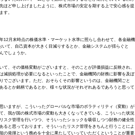
先ほど申し上げましたように、株式市場の安定を期する上で安心感を提
ます。
年12月末時点の株価水準・マーケット水準に照らし合わせて、各金融機
算において、自己資本が大きく目減りするとか、金融システムが揺らぐと
んでしょうか。
いて、その価格変動がございますと、そのことが評価損益に反映され、
は減損処理が必要になるといったことで、金融機関の財務に影響を及ぼ
りでございます。ただ、おそらくその影響というのは、金融機関ごと
あるとか銘柄であるとか、様々な状況がそれぞれあるであろうと思って
思いますが、こういったグローバルな市場のボラティリティ（変動）が
て、我が国の株式市場の変動も大きくなってきている、こういった状況
リスク管理を行いつつ、そういったショックを吸収しつつ財務の健全性
あると思っております。そういったリスク管理をきちんと行うことによ
能の発揮という務めを十全に果たしていっていただくということが重要