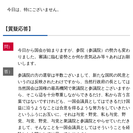
今日は、特にございません。
【質疑応答】
問）
今日から国会が始まりますが、参院（参議院）の勢力も変わ
りました。審議に臨む姿勢とか何か意気込み等々あればお願
いします。
答）
参議院の方の選挙は半数ございまして、新たな国民の民意と
いうのは反映されたわけですから、当然行政府の長としては
当然国会は国権の最高機関で衆議院と参議院とございますか
ら、そこら辺を十分尊重しながらできるだけ、私から言う言
葉ではないですけれども、一国会議員としてはできるだけ国
益に沿うようなことは合意を得るような努力をしていきたい
というふうにお互いに、それは与党・野党、私も与党、野
党、与党、野党、与党と衆議院と参議院とやらせていただき
まして、そんなことを一国会議員としてはそういうことを経