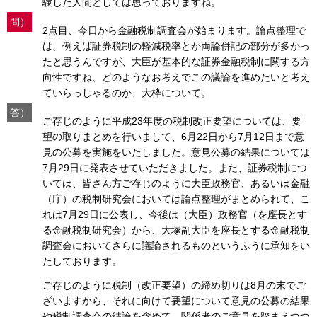
験した人間としては思っておりますね。
問）
2点目、今日から金融税制調査会が始まります。論点整理で
は、例えば証券税制の軽減税率とか両論併記の部分が多かっ
たと思うんですが、大臣が基本的な証券金融税制に関する方
向性ですね、どのようなお考えでこの議論を進めたいと考え
ていらっしゃるのか、大枠について。
答）
ご存じのように平成23年度の税制改正要望については、要
望の取りまとめを行いまして、6月22日から7月12日まで意
見の公募を実施をいたしました。意見公募の結果については
7月29日に発表させていただきました。また、証券税制につ
いては、皆さん方ご存じのように大臣政務官、あるいは金融
（庁）の税制研究会においては論点整理がまとめられて、こ
れは7月29日に公表し、今後は（大臣）政務官（を座長とす
る金融税制研究会）から、大塚副大臣を座長とする金融税制
調査会においてさらに議論されるものというふうに承知をい
たしております。
ご存じのように税制（改正要望）の締め切りは8月の末でご
ざいますから、それに向けて要望について意見の公募の結果
や税制調査会の結論を含めて、関係者のご意見を踏まえつつ