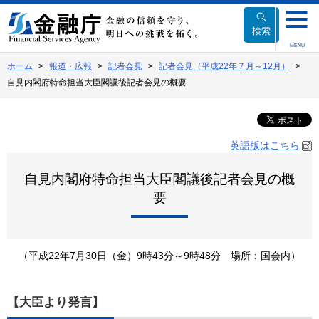
本
文
検索
へ
MENU
移
ホーム
報道・広報
記者会見
記者会見（平成22年７月～12月）
動
自見内閣府特命担当大臣閣議後記者会見の概要
英語版はこちら
自見内閣府特命担当大臣閣議後記者会見の概
要
（平成22年7月30日（金）9時43分～9時48分 場所：国会内）
【大臣より発言】