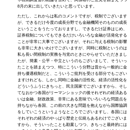
8月の末に出していきたいと思っています。
ただし、これからは私のコメントですが、税制でございます
が、できるだけ今度の成長分野でも金融機関そのものの成長
ということをうたっておりますし、できるだけ証券はじめ、
証券税制についてもできるだけいろいろな金融が活発化する
ことが非常に大事でございますが、それに与える税制の影響
も非常に大きいわけでございますが、同時に税制というのは
私も長い間税制の実務を与党のときにやらせていただきまし
たが、簡素・公平・中立というのもございまして、そういっ
たことを踏まえつつ、特にこういう分野は昔から一般的に金
持ち優遇税制だと、こういうご批判を受ける部分でもござい
ますけれども、しかし同時に金融の活性化、経済の活性化を
どういうふうにきちっと、民主国家でございますから、そし
てなおかつ各国がリーマンショックの後それぞれの経済ある
いは金融、財政政策、非常にある意味でいろいろな問題点を
持ちながら各国、この前の大きな問題を抱えながら国際協調
をしていこうというようなところでございますし、各国には
それぞれの経済のやっぱり歴史と伝統もあるわけでございま
すから、そういったことも勘案しつつ、きちっと最終的には