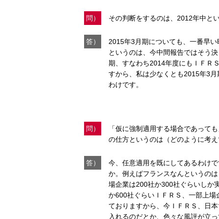
問）
その判断をするのは、2012年中と
答）
2015年3月期についても、一番早い
というのは、今中間報告ではそう決
期、すなわち2014年度にもＩＦ
すから、私は少なくとも2015年
わけです。
問）
「仮に強制適用する場合であっても
の仕方というのは（どのように考え
答）
今、任意適用を既にしてあるわけで
か。例えばフランスなんというのは
場企業は200社か300社ぐらいし
か600社ぐらいＩＦＲＳ、一部上
ておりますから、今ＩＦＲＳ、日本
入れるのだとか、色々な風評が立っ