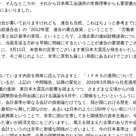
ン、そんなところや、それから日本商工会議所の常務理事からも要望書
日にまいりました。
連合が書いておりますけれども、連合も当然、これはちょっと参考まで
総連合会）の「2012年度 連合の重点政策」ということで、「労働者
改革と会計基準の実現」というところで、上場企業の連結財務諸表につ
は、当面見送る方針を早期に明確にするということが連合の要望書でご
に、3月11日、未曾有の災害でございます東日本大震災が発生をいたし
とで、今ご存じのように、非常に景気も厳しい局面にあるわけでござい
書いています内容を簡単に読んでみますと、「ＩＦＲＳの適用について
いるが、上記の「中間報告」以降の変化と、2010年3月期から任意適
評価の進捗、東日本大震災の影響を踏まえつつ、さまざまな立場からの追
画調整部会合同会議における議論を6月中」に開催をしたいというふうに
は、会計基準が単なる会計の技術論だけでなく、我が国における歴史、
最初から興した国なのか、あるいは日本のように150年ぐらい前にペリ
殖産興業ということで、非常に国が主導してきた開発型の資本主義が、
った違いが経済文化にもございますし、風土を踏まえた企業のあり方や
と会計というのは非常に密接な関係がございまして、今の日本基準は、
れらに関する制度、企業の国際競争力など深い関わりがあることに注目