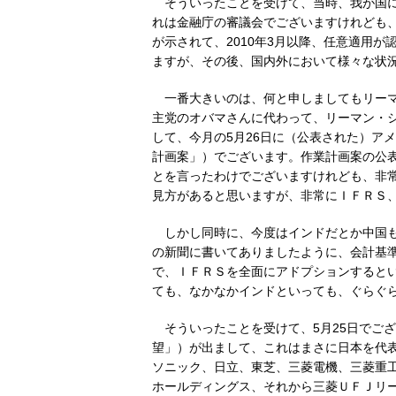
そういったことを受けて、当時、我が国に
れは金融庁の審議会でございますけれども
が示されて、2010年3月以降、任意適用
ますが、その後、国内外において様々な状
一番大きいのは、何と申しましてもリー
主党のオバマさんに代わって、リーマン・
して、今月の5月26日に（公表された）アメ
計画案」）でございます。作業計画案の公
とを言ったわけでございますけれども、非
見方があると思いますが、非常にＩＦＲＳ
しかし同時に、今度はインドだとか中国
の新聞に書いてありましたように、会計基
で、ＩＦＲＳを全面にアドプションするとい
ても、なかなかインドといっても、ぐらぐ
そういったことを受けて、5月25日でご
望」）が出まして、これはまさに日本を代
ソニック、日立、東芝、三菱電機、三菱重
ホールディングス、それから三菱ＵＦＪリ