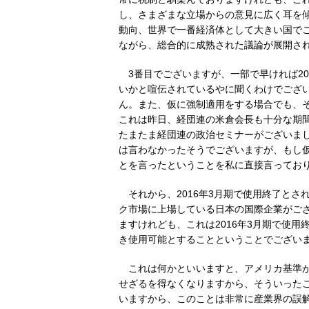
し、さまざまな立場からの意見に広く耳を
動向、世界で一番経済体として大きい国で
ながら、総合的に成熟された議論が展開さ
3番目でございますが、一部で早ければ20
いかと喧伝されているやに聞くわけでござい
ん。また、仮に強制適用をする場合でも、そ
これは昨日、経団連の米倉会長も十分な期
たまたま経団連の政治セミナーがございま
は言わなかったそうでございますが、もし
とを言ったということを私に直接言ってお
それから、2016年3月期で使用終了と
ク市場に上場している日本の国際企業がご
ますけれども、これは2016年3月期で使
き使用可能とすることということでござい
これは何かといいますと、アメリカ基準
せざるを得なくなりますから、そういった
いますから、このことは非常に産業界の誤解