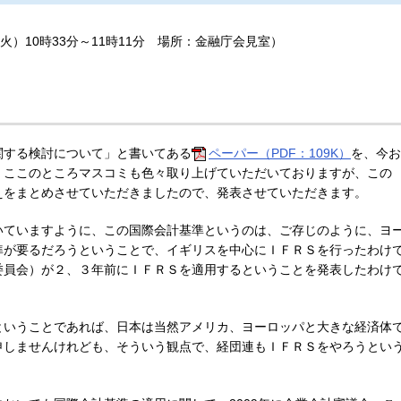
（火）10時33分～11時11分 場所：金融庁会見室）
関する検討について」と書いてある
ペーパー（PDF：109K）
を、今お
、ここのところマスコミも色々取り上げていただいておりますが、この
えをまとめさせていただきましたので、発表させていただきます。
いていますように、この国際会計基準というのは、ご存じのように、ヨ
準が要るだろうということで、イギリスを中心にＩＦＲＳを行ったわけ
委員会）が２、３年前にＩＦＲＳを適用するということを発表したわけ
ということであれば、日本は当然アメリカ、ヨーロッパと大きな経済体
申しませんけれども、そういう観点で、経団連もＩＦＲＳをやろうとい
。