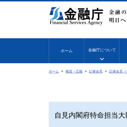
本
文
へ
移
動
金融庁について
ホーム
ホーム
報道・広報
記者会見
記者会見（
自見内閣府特命担当大