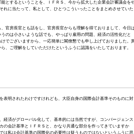
可能とするということを、ＩＦＲＳ、今から拡大した企業会計審議会を
、それに当たって、私として、ひとつこういったことをまとめさせていた
も、官房長官とも話をし、官房長官からも理解を得ておりまして、今日
いうのは小さいような話でも、やっぱり雇用の問題、経済の活性化だと
わけでございますから、一応簡単に閣僚懇でも申し上げておりました。
から、ご理解をしていただけたというふうに認識をいたしております。
を表明されたわけですけれども、大臣自身の国際会計基準そのものに対
、経済がグローバル化して、基本的には当然ですが、コンバージェンス
カの会計基準とＩＦＲＳと、かなり共通な部分を作ってきていますか
では私は会計基準の国際化の必要性は疑うものではないというふうに思