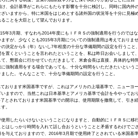
傾け、会計基準がこれらにもたらす影響を十分に検討し、同時に国内外
ございますから、特に米国をはじめとする諸外国の状況等を十分に見極
れることを大臣として望んでおります。
15年3月期、すなわち2014年度にもＩＦＲＳの強制適用を行うのではな
ますが、少なくとも2015年3月期についての強制適用は考えておりま
の決定から5（年）ないし7年程度の十分な準備期間の設定を行うこと
間を置くということを言われたということを、私は昨日お会いしまして
して、懇親会に行かせていただきまして、米倉会長は直接、具体的な時
仮に強制適用をする場合であっても、十分な時間をいただきたいという
りました。そんなことで、十分な準備期間の設定を行うこと。
されております米国基準ですが、これはアメリカの上場基準で、ニューヨ
ざいますので、当然これは日本基準とアメリカ基準で会計を今やってお
用終了とされております米国基準での開示は、使用期限を撤廃して、引き
ます。
が使用したらいけないということになりますと、自動的にＩＦＲＳに移
ことはしっかり時間を入れて話し合おうということと矛盾するわけでご
を与えておりますので、2016年3月期で使用終了とされている米国基