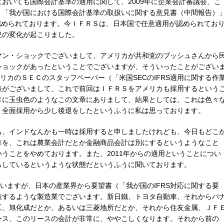
おいても国際会計基準の適用に関して、2009年に企業会計審議会、こ
、「我が国における国際会計基準の取扱いに関する意見書（中間報告）
が認められております。今ＩＦＲＳは、日本国で任意適用が認められてお
況の変化が起こりました。
マン・ショックでございまして、アメリカが共和党のブッシュさんから
ショックがあったということでございますが、そういったことがござい
リカのＳＥＣのスタッフペーパー（「米国SECのIFRS適用に関する作
表がございまして、これで前回はＩＦＲＳをアメリカも採用するという
常に玉虫色のようなこの文章にありまして、結果としては、これは色々
、全面採用から少し後退をしたというふうに私は思っております。
も、インドなんかも一時は採用すると申しましたけれども、今日もどこ
準を、これは農業会計だとか金融商品会計は別にするというようなこと
うことをやめております。また、2011年からの適用ということについ
らしているというような状態だというふうに聞いております。
ざいますが、日本の産業界から要望書（「我が国のIFRS対応に関する要
表するような製造業でございます。新日鐵、トヨタ自動車、それからパ
工、旭化成だとか、あるいは三菱地所だとか、それから住友金属、ＪＦ
ース、このリースの会計が非常に、ややこしくなります。それから前の