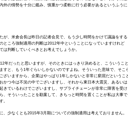
内外の情勢を十分に鑑み、慎重かつ柔軟に行う必要があるというふうに
たが、米倉会長は昨日の記者会見で、もう少し時間をかけて議論をする
のところ強制適用の判断は2012年中ということになっていますけれど
ては判断していくべきとお考えでしょうか。
012年だったと思いますが、そのときにはっきり決めると、こういうこ
ますと、もう1年ぐらいしかないのですよね。そういった意味で、そこ
ございますから、企業はやっぱり1年しかないと非常に窮屈だというこ
おかつ今は不況の中でございますし、それから東日本大震災、あるいは
起きているわけでございますし、サプライチェーンが非常に障害を受け
ら、そういったことを勘案して、きちっと時間を置くことが私は大事で
す。
に、少なくとも2015年3月期についての強制適用は考えておりません。