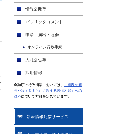
情報公開等
パブリックコメント
申請・届出・照会
オンライン行政手続
入札公告等
採用情報
ー
で
金融庁の行政相談においては、
「業務の範
で
囲や程度を明らかに超える苦情相談」への
対応
について方針を定めています。
で
う
新着情報配信サービス