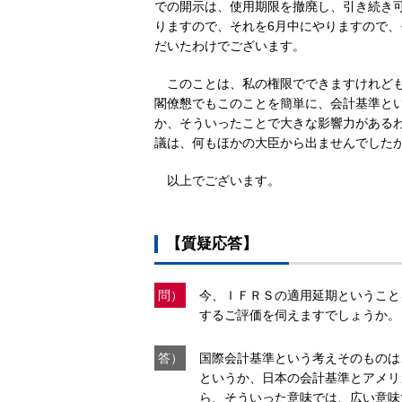
での開示は、使用期限を撤廃し、引き続き
りますので、それを6月中にやりますので
だいたわけでございます。
このことは、私の権限でできますけれど
閣僚懇でもこのことを簡単に、会計基準と
か、そういったことで大きな影響力がある
議は、何もほかの大臣から出ませんでした
以上でございます。
【質疑応答】
問）
今、ＩＦＲＳの適用延期ということ
するご評価を伺えますでしょうか。
答）
国際会計基準という考えそのものは
というか、日本の会計基準とアメリ
ら、そういった意味では、広い意味