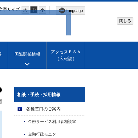
文字サイズ
大
中
小
Language
閉じる
Global Site
Financial Services Agency
アクセスＦＳＡ
報
国際関係情報
（広報誌）
Machine translation
English
相談・手続・採用情報
各種窓口のご案内
金融サービス利用者相談室
金融行政モニター