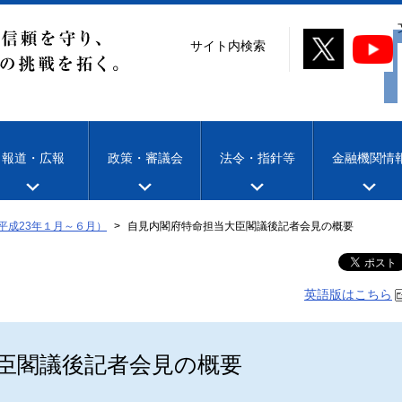
サイト内検索
報道・広報
政策・審議会
法令・指針等
金融機関情
平成23年１月～６月）
自見内閣府特命担当大臣閣議後記者会見の概要
英語版はこちら
臣閣議後記者会見の概要