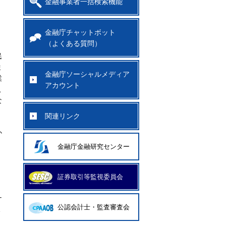
金融事業者一括検索機能
」
り
金融庁チャットボット
（よくある質問）
民
ま
金融庁ソーシャルメディア
業
アカウント
こ
な
関連リンク
か
金融庁金融研究センター
証券取引等監視委員会
ナ
公認会計士・監査審査会
Ｅ