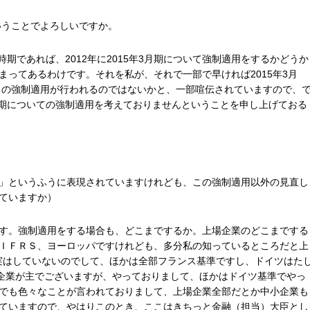
いうことでよろしいですか。
時期であれば、2012年に2015年3月期について強制適用をするかどうか
まってあるわけです。それを私が、それで一部で早ければ2015年3月
ＲＳの強制適用が行われるのではないかと、一部喧伝されていますので、
3月期についての強制適用を考えておりませんということを申し上げておる
」というふうに表現されていますけれども、この強制適用以外の見直し
ていますか）
す。強制適用をする場合も、どこまでするか。上場企業のどこまでする
ＩＦＲＳ、ヨーロッパですけれども、多分私の知っているところだと上
か実はしていないのでして、ほかは全部フランス基準ですし、ドイツはた
場企業が主でございますが、やっておりまして、ほかはドイツ基準でやっ
でも色々なことが言われておりまして、上場企業全部だとか中小企業も
ていますので、やはりこのとき、ここはきちっと金融（担当）大臣とし