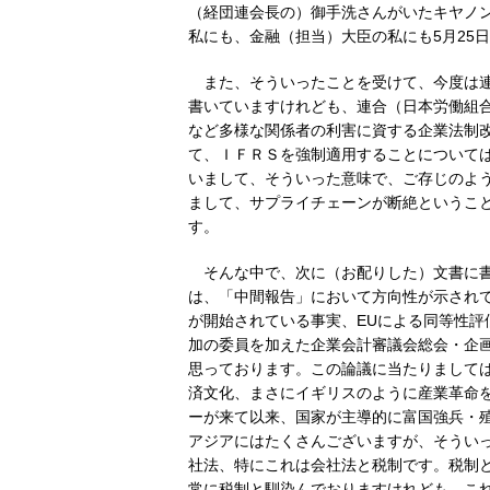
（経団連会長の）御手洗さんがいたキヤノ
私にも、金融（担当）大臣の私にも5月25
また、そういったことを受けて、今度は
書いていますけれども、連合（日本労働組合
など多様な関係者の利害に資する企業法制
て、ＩＦＲＳを強制適用することについて
いまして、そういった意味で、ご存じのよう
まして、サプライチェーンが断絶というこ
す。
そんな中で、次に（お配りした）文書に
は、「中間報告」において方向性が示されて
が開始されている事実、EUによる同等性
加の委員を加えた企業会計審議会総会・企
思っております。この論議に当たりまして
済文化、まさにイギリスのように産業革命を
ーが来て以来、国家が主導的に富国強兵・
アジアにはたくさんございますが、そうい
社法、特にこれは会社法と税制です。税制
常に税制と馴染んでおりますけれども、こ