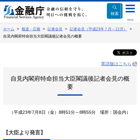
本
文
検索
へ
MENU
移
ホーム
報道・広報
記者会見
記者会見（平成23年７月～12月）
動
自見内閣府特命担当大臣閣議後記者会見の概要
英語版はこちら
自見内閣府特命担当大臣閣議後記者会見の概
要
（平成23年7月8日（金）8時51分～8時55分 場所：国会内）
【大臣より発言】