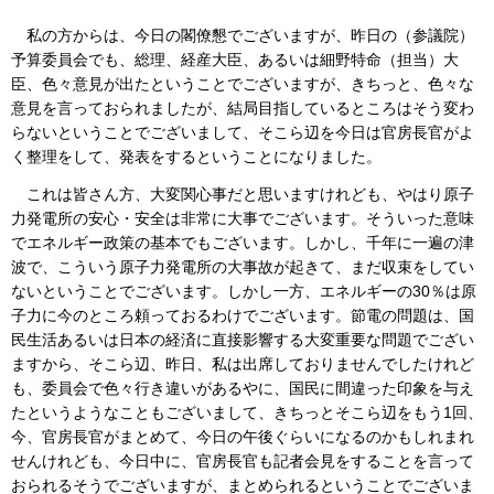
私の方からは、今日の閣僚懇でございますが、昨日の（参議院）
予算委員会でも、総理、経産大臣、あるいは細野特命（担当）大
臣、色々意見が出たということでございますが、きちっと、色々な
意見を言っておられましたが、結局目指しているところはそう変わ
らないということでございまして、そこら辺を今日は官房長官がよ
く整理をして、発表をするということになりました。
これは皆さん方、大変関心事だと思いますけれども、やはり原子
力発電所の安心・安全は非常に大事でございます。そういった意味
でエネルギー政策の基本でもございます。しかし、千年に一遍の津
波で、こういう原子力発電所の大事故が起きて、まだ収束をしてい
ないということでございます。しかし一方、エネルギーの30％は原
子力に今のところ頼っておるわけでございます。節電の問題は、国
民生活あるいは日本の経済に直接影響する大変重要な問題でござい
ますから、そこら辺、昨日、私は出席しておりませんでしたけれど
も、委員会で色々行き違いがあるやに、国民に間違った印象を与え
たというようなこともございまして、きちっとそこら辺をもう1回、
今、官房長官がまとめて、今日の午後ぐらいになるのかもしれまれ
せんけれども、今日中に、官房長官も記者会見をすることを言って
おられるそうでございますが、まとめられるということでございま