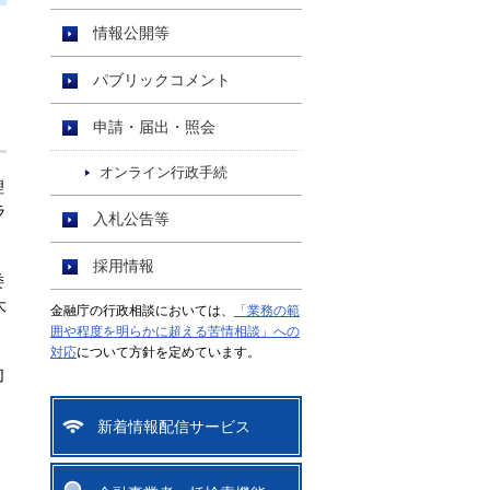
情報公開等
パブリックコメント
申請・届出・照会
オンライン行政手続
理
ラ
入札公告等
採用情報
委
大
金融庁の行政相談においては、
「業務の範
囲や程度を明らかに超える苦情相談」への
対応
について方針を定めています。
切
新着情報配信サービス