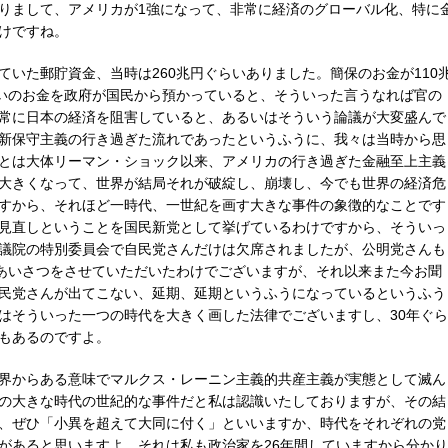
りまして、アメリカが1強になって、非常に経済のグローバル化、特に
けですね。
いた郵貯資金、当時は260兆円ぐらいありました。簡保のお金が110
らいのお金を政府が国民から預かっていると、そういった言うなれば官の
常に日本の経済を阻害していると、あるいはそういう論議が大変盛んで
新保守主義の行き過ぎた流れであったというふうに、我々は当時から思
とは大体リーマン・ショック以来、アメリカの行き過ぎた金融至上主義
大きくなって、世界が結局それが破綻し、崩壊し、今でも世界の経済危
すから、それほど一時代、一世紀を画す大きな事件の象徴的なことです
見直しということを国民新党として挙げているわけですから、そういっ
議院の特別委員会で自民党さんだけは欠席されましたが、公明党さんも
とあいさつをさせていただいたわけでございますが、それ以来また今お聞
民党さんが出てこない、延期、延期というふうになっているというふう
はそういった一つの時代を大きく画した法律でございますし、30年ぐら
もあるのですよ。
界からある意味でマルクス・レーニン主義的共産主義が実態として滅ん
の大きな時代の世紀的な事件だと私は認識いたしておりますが、その結
、ぜひ「小異を超えて大同に付く」といいますか、時代をそれぞれの党
があると思いますよ。それは私も政治家を26年間していますから分かり