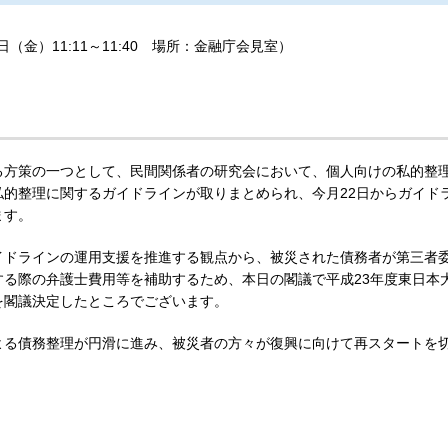
日（金）11:11～11:40 場所：金融庁会見室）
る方策の一つとして、民間関係者の研究会において、個人向けの私的整
的整理に関するガイドラインが取りまとめられ、今月22日からガイド
ます。
イドラインの運用支援を推進する観点から、被災された債務者が第三者
る際の弁護士費用等を補助するため、本日の閣議で平成23年度東日本
用を閣議決定したところでございます。
よる債務整理が円滑に進み、被災者の方々が復興に向けて再スタートを