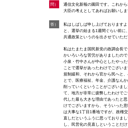
問）
通信文化新報の園田です。これから
大臣の考えとしてあればお願いしま
答）
私はしばしば申し上げておりますよ
と、選挙の始まる1週間ぐらい前に
共通政策というのを出させていただ
私はたまたま国民新党の政調会長で
かいろいろな苦労がありましたので
小泉・竹中さんが中心としたやった
ことで選挙があったわけでございま
規制緩和、それから官から民へと、
とで、医療福祉、年金、介護なんかは
削っていくということがございまし
て、地方が非常に疲弊したわけでご
代した最も大きな理由であったと思
けでございますから、そういった意
は大事な1丁目1番地ですが、政権
直しだというふうに思っておりまし
し、民営化の見直しということだけ