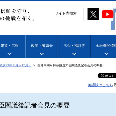
サイト内検索
報道・広報
政策・審議会
法令・指針等
金融機関情
平成23年７月～12月）
自見内閣府特命担当大臣閣議後記者会見の概要
英語版はこちら
臣閣議後記者会見の概要