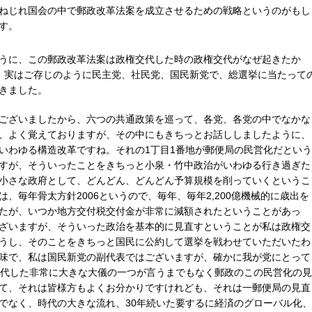
ねじれ国会の中で郵政改革法案を成立させるための戦略というのがもし
す。
うに、この郵政改革法案は政権交代した時の政権交代がなぜ起きたか
、実はご存じのように民主党、社民党、国民新党で、総選挙に当たって
きました。
ございましたから、六つの共通政策を巡って、各党、各党の中でなかな
、よく覚えておりますが、その中にもきちっとお話ししましたように、
いわゆる構造改革ですね。それの1丁目1番地が郵便局の民営化だという
すが、そういったことをきちっと小泉・竹中政治がいわゆる行き過ぎた
小さな政府として、どんどん、どんどん予算規模を削っていくというこ
、毎年骨太方針2006というので、毎年、毎年2,200億機械的に歳出を
たが、いつか地方交付税交付金が非常に減額されたということがあっ
ざいますが、そういった政治を基本的に見直すということが私は政権交
うし、そのことをきちっと国民に公約して選挙を戦わせていただいたわ
味で、私は国民新党の副代表ではございますが、確かに我が党にとって
交代した非常に大きな大儀の一つが言うまでもなく郵政のこの民営化の見
て、それは皆様方もよくお分かりですけれども、それは一郵便局の見直
でなく、時代の大きな流れ、30年続いた要するに経済のグローバル化、