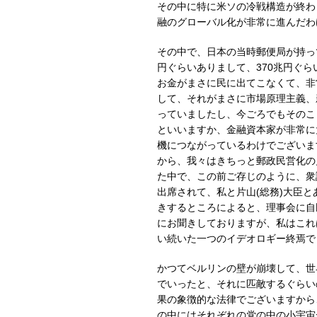
その中に特に米ソの冷戦構造が終わ
融のグローバル化が非常に進んだわ
その中で、日本の当時郵便局が持って
円ぐらいありまして、370兆円ぐ
お金がまさに民に出てこなくて、非
して、それがまさに市場原理主義、
っていましたし、今ごろでもそのこ
といいますか、金融資本家が非常に
機につながっているわけでございま
から、我々はきちっと郵政民営化の
た中で、この前ご存じのように、衆
出席されて、私と片山(総務)大臣
きするところによると、理事会に自
にお聞きしておりますが、私はこれ
い続いた一つのイデオロギー終焉で
かつてベルリンの壁が崩壊して、世
でいったと、それに匹敵するぐらい
果の象徴的な法律でございますから
の中にはそれぞれの党の中の小宇宙