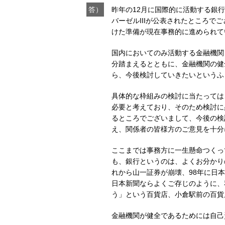
答）
昨年の12月に国際的に活動する銀行
バーゼルIIIが公表されたところで
けた準備が現在事務的に進められて
国内においてのみ活動する金融機関
分踏まえるとともに、金融機関の健
ら、今後検討していきたいというふ
具体的な枠組みの検討に当たっては
必要と考えており、そのため検討に
るところでございまして、今後の検
え、関係者の皆様方のご意見を十分
ここまでは事務方に一生懸命つくっ
も、銀行というのは、よくお分かり
れから山一証券が崩壊、98年に日
日本新聞ならよくご存じのように、
う」という百貨店、小倉駅前の百貨
金融機関が健全であるためには自己