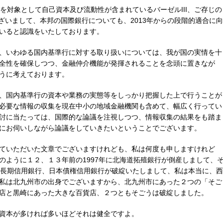
を対象として自己資本及び流動性が含まれているバーゼルIII、ご存じの
ございまして、本邦の国際銀行についても、2013年からの段階的適合に向
いると認識をいたしております。
、いわゆる国内基準行に対する取り扱いについては、我が国の実情を十
全性を確保しつつ、金融仲介機能が発揮されることを念頭に置きなが
うに考えております。
、国内基準行の資本や業務の実態等をしっかり把握した上で行うことが
必要な情報の収集を現在中小の地域金融機関も含めて、幅広く行ってい
討に当たっては、国際的な論議を注視しつつ、情報収集の結果をも踏ま
にお伺いしながら論議をしていきたいということでございます。
ていただいた文章でございますけれども、私は何度も申しますけれど
のように１２、１３年前の1997年に北海道拓殖銀行が倒産しまして、
本長期信用銀行、日本債権信用銀行が破綻いたしまして、私は本当に、西
私は北九州市の出身でございますから、北九州市にあった２つの「そご
店と黒崎にあった大きな百貨店、２つともそごうは破綻しました。
資本が多ければ多いほどそれは健全ですよ。