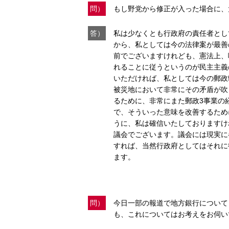
問）
もし野党から修正が入った場合に、
答）
私は少なくとも行政府の責任者とし
から、私としては今の法律案が最善
前でございますけれども、憲法上、
れることに従うというのが民主主義
いただければ、私としては今の郵政
被災地において非常にその矛盾が吹
るために、非常にまた郵政3事業の
で、そういった意味を改善するため
うに、私は確信いたしておりますけ
議会でございます。議会には現実に
すれば、当然行政府としてはそれに
ます。
問）
今日一部の報道で地方銀行について
も、これについてはお考えをお伺い