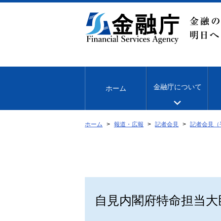
本
文
へ
移
動
金融庁について
ホーム
ホーム
報道・広報
記者会見
記者会見（
自見内閣府特命担当大