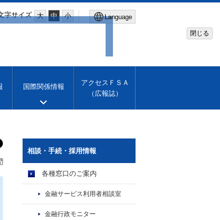
文字サイズ
大
中
小
Language
閉じる
Global Site
Financial Services Agency
アクセスＦＳＡ
報
国際関係情報
（広報誌）
Machine translation
English
相談・手続・採用情報
各種窓口のご案内
金融サービス利用者相談室
金融行政モニター