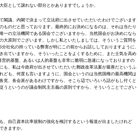
大臣として譲れない部分とかありますでしょうか。
て閣議、内閣で決まって立法府に出させていただいたわけでございます
のものだと思っております。最終的にお決めになるのは、それは当たり
唯一の立法機関である国会でございますから、当然国会がお決めになら
の大原則でございます。しかし私といたしましては、そういうご質問を
5分社化の持っている弊害が特にこの前からお話ししておりますように
き出ていますから、そういったことをよくするために、また士気を高め
経営的基盤、あるいは人的基盤も非常に脆弱に急速になっておりますの
にも、私は今政府が出させていただいた郵政改革法案が最善だというふ
れども、何度も言いますように、国会というのは当然国権の最高機関は
各党、各会派があるわけですから、そこら辺でいろいろ話がもし付くと
従うというのが議会制民主主義の原則ですから、そういうことでござい
も、自己資本比率規制の強化を検討するという報道が出ましたけれど
できますか。