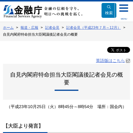
本
文
検索
へ
MENU
移
ホーム
報道・広報
記者会見
記者会見（平成23年７月～12月）
動
自見内閣府特命担当大臣閣議後記者会見の概要
英語版はこちら
自見内閣府特命担当大臣閣議後記者会見の概
要
（平成23年10月25日（火）8時45分～8時54分 場所：国会内）
【大臣より発言】