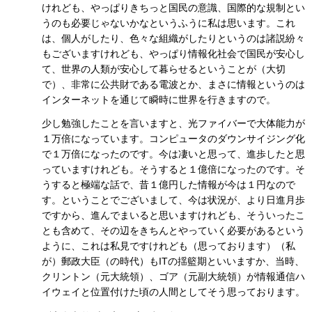
けれども、やっぱりきちっと国民の意識、国際的な規制とい
うのも必要じゃないかなというふうに私は思います。これ
は、個人がしたり、色々な組織がしたりというのは諸説紛々
もございますけれども、やっぱり情報化社会で国民が安心し
て、世界の人類が安心して暮らせるということが（大切
で）、非常に公共財である電波とか、まさに情報というのは
インターネットを通じて瞬時に世界を行きますので。
少し勉強したことを言いますと、光ファイバーで大体能力が
１万倍になっています。コンピュータのダウンサイジング化
で１万倍になったのです。今は凄いと思って、進歩したと思
っていますけれども。そうすると１億倍になったのです。そ
うすると極端な話で、昔１億円した情報が今は１円なので
す。ということでございまして、今は状況が、より日進月歩
ですから、進んでまいると思いますけれども、そういったこ
とも含めて、その辺をきちんとやっていく必要があるという
ように、これは私見ですけれども（思っております）（私
が）郵政大臣（の時代）もITの揺籃期といいますか、当時、
クリントン（元大統領）、ゴア（元副大統領）が情報通信ハ
イウェイと位置付けた頃の人間としてそう思っております。