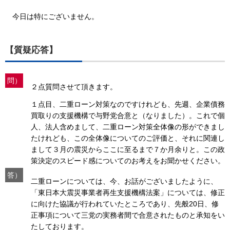
今日は特にございません。
【質疑応答】
問）
２点質問させて頂きます。
１点目、二重ローン対策なのですけれども、先週、企業債務
買取りの支援機構で与野党合意と（なりました）。これで個
人、法人含めまして、二重ローン対策全体像の形ができまし
たけれども、この全体像についてのご評価と、それに関連し
まして３月の震災からここに至るまで７か月余りと。この政
策決定のスピード感についてのお考えをお聞かせください。
答）
二重ローンについては、今、お話がございましたように、
「東日本大震災事業者再生支援機構法案」については、修正
に向けた協議が行われていたところであり、先般20日、修
正事項について三党の実務者間で合意されたものと承知をい
たしております。