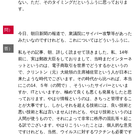
ない。ただ、そのタイミングだというふうに思っておりま
す。
問）
今日、朝日新聞の報道で、衆議院にサイバー攻撃等があった
みたいなのですけれども、これについてはどういうふうに。
答）
私もその記事、朝、詳しく読ませて頂きました。私、14年
前に、実は郵政大臣をしておりまして、当時まだインターネ
ットというのは、電子商取引を世界でどうするかというの
で、クリントン（元）大統領の主席補佐官という人が日本に
来たような時代でございます。その時代から比べれば、本当
にこの14、５年（の間で）、そういったサイバーといいま
すか、ITといいますか、極めて良くも悪くも発展をしたと思
っております。やはり情報というのは、きちっと管理するこ
とが大事ですし、しかしそれを超える技術には、良い技術と
悪い技術と私は言いませんけれども、やはり技術というのは
人間が使うもので、それによって非常に秩序の混乱等々起こ
る訳でございます。やはりこういったことは、個人的な意見
ですけれども、当然、ウイルスに対するワクチンも必要です