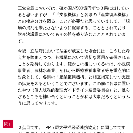
三党合意においては、確か国が500億円ずつ３県に出してい
ると思いますが、「『支援機構』と各県の『産業復興機構』
との棲み分けを図る」ことが必要だと思っていまして、「現
場の混乱を来たさないように配慮する」こととされており、
附帯決議案においてもその旨を盛り込むこととされていま
す。
今後、立法府において法案が成立した場合には、こうした考
え方を踏まえつつ、各機構において適切な運用が確保される
ことを期待しております。確かこの後につくるのは、小規模
事業者、農林水産業、それから医療福祉事業者等を重点的に
対象として、各県の「産業復興機構」と相互補完しつつ支援
の拡充を図るということでございます。この前に各県に置い
たやつ（個人版私的整理ガイドライン運営委員会）と、足ら
ざるところを補い合うということが私は大事だろうというふ
うに思っております。
問）
２点目です。TPP（環太平洋経済連携協定）に関してです