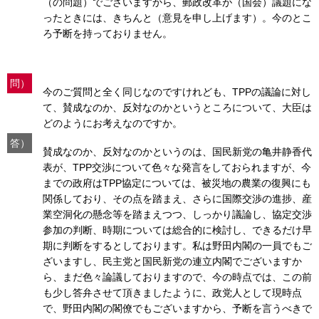
（の問題）でございますから、郵政改革が（国会）議題にな
ったときには、きちんと（意見を申し上げます）。今のとこ
ろ予断を持っておりません。
問）
今のご質問と全く同じなのですけれども、TPPの議論に対し
て、賛成なのか、反対なのかというところについて、大臣は
どのようにお考えなのですか。
答）
賛成なのか、反対なのかというのは、国民新党の亀井静香代
表が、TPP交渉について色々な発言をしておられますが、今
までの政府はTPP協定については、被災地の農業の復興にも
関係しており、その点を踏まえ、さらに国際交渉の進捗、産
業空洞化の懸念等を踏まえつつ、しっかり議論し、協定交渉
参加の判断、時期については総合的に検討し、できるだけ早
期に判断をするとしております。私は野田内閣の一員でもご
ざいますし、民主党と国民新党の連立内閣でございますか
ら、まだ色々論議しておりますので、今の時点では、この前
も少し答弁させて頂きましたように、政党人として現時点
で、野田内閣の閣僚でもございますから、予断を言うべきで