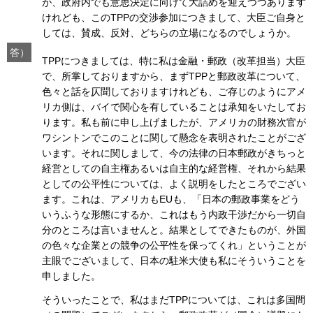
が、政府内でも意思決定に向けて大詰めを迎えつつあります
けれども、このTPPの交渉参加につきまして、大臣ご自身と
しては、賛成、反対、どちらの立場になるのでしょうか。
答）
TPPにつきましては、特に私は金融・郵政（改革担当）大臣
で、所掌しておりますから、まずTPPと郵政改革について、
色々と話を仄聞しておりますけれども、ご存じのようにアメ
リカ側は、バイで関心を有していることは承知をいたしてお
ります。私も前に申し上げましたが、アメリカの財務次官が
ワシントンでこのことに関して懸念を表明されたことがござ
います。それに関しまして、今の法律の日本郵政がきちっと
経営としての自主権あるいは自主的な経営権、それから結果
としての公平性については、よく説明をしたところでござい
ます。これは、アメリカもEUも、「日本の郵政事業をどう
いうふうな形態にするか、これはもう内政干渉だから一切自
分のところは言いませんと。結果としてできたものが、外国
の色々な企業との競争の公平性を保ってくれ」ということが
主眼でございまして、日本の駐米大使も私にそういうことを
申しました。
そういったことで、私はまだTPPについては、これは多国間