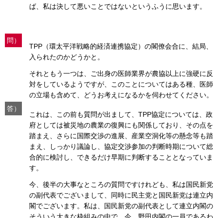
ば、私は決して悪いことではないというふうに思います。
問）
TPP（環太平洋戦略的経済連携協定）の閣僚会合に、結局、
入られたのかどうかと。
それともう一つは、ご出身の医師業界が農協以上に強硬に反
対をしているようですが、このことについてはある種、医師
の立場も含めて、どうお考えになるかを伺わせてください。
答）
これは、この前も質問が出まして、TPP協定については、政
府としては被災地の農業の復興にも関係しており、その点を
踏まえ、さらに国際交渉の進展、産業空洞化等の懸念等も踏
まえ、しっかり議論し、協定交渉参加の判断時期について総
合的に検討し、できるだけ早期に判断することとなっていま
す。
今、後半の大事なところの質問ですけれども、私は国民新党
の副代表でございまして、同時に民主党と国民新党は連立内
閣でございます。私は、国民新党の副代表として連立内閣の
そういう大きな枠組みの中で、今、野田内閣の一員であるわ