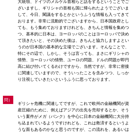
大統領、ドイツのメルケル首相らと話をするということでご
ざいますし、ギリシャの首相も国に帰られたようでございま
して、今日、閣議をするとかというふうな情報も入ってきて
おります。非常に流動的でございますから、日本国政府とし
ても、もう集めておりますけれども、きちんと情報を集めつ
つ、基本的に日本は、ヨーロッパのことはヨーロッパで決め
て頂きたいと、その決めた後は、きちんと協力しますよとい
うのが日本国の基本的な立場でございます。そんなことで、
特にその辺で、しかし、そうは言っても、まさにギリシャの
情勢、ヨーロッパの情勢、ユーロの問題、ドルの問題が即円
高に結び付いてくるわけですから、当然ですが、非常に密接
に関連していますので、そういったことを含みつつ、しっか
り注視していきたいというふうに思っております。
問）
ギリシャ危機に関連してですが、これで欧州の金融機関が資
産圧縮のために、例えばアジアの出先を売却するとか、そう
いう案件がメガ（バンク）を中心に日本の金融機関に大分持
ち込まれているようですけれども、これは救済するというよ
うな面もあるのかなと思うのですが、この流れを、あるいは