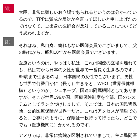
問）
大臣、非常に難しいお立場であられるというのは分かってい
るので、TPPに賛成か反対か今言ってほしいと申し上げたの
ではなくて、ご出身の医師会が反対していることについてど
う思われますか。
答）
それはね、私自身、紛れもない医師会員でございまして、父
の時代から、昭和10年から医師会員でございます。
医療というのは、やっぱり私は、これは閣僚の立場を離れて
も、私は前から日本の女性が世界で一番長く生きるのです。
89歳まで生きるのは、日本国民の女性でございます。男性
も世界で何番目かに（長く）生きると。WHO（世界保健機
構）というのが、ジュネーブ、国連の附属機関としてありま
すが、そこが世界196か国、医療保険制度を全部、国のシス
テムとしてランクづけしまして、そこでは、日本の国民皆保
険、公的医療保険が世界一だと。これはアクセスが簡単であ
ると。ご存じのように、保険証一枚持って行ったら、どこで
でも（医療機関に）かかれるのです。
アメリカは、非常に病院が区別されていまして、主に民間医