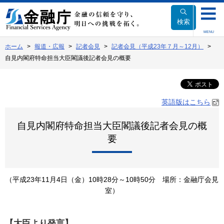
本
文
検索
へ
MENU
移
ホーム
報道・広報
記者会見
記者会見（平成23年７月～12月）
動
自見内閣府特命担当大臣閣議後記者会見の概要
英語版はこちら
自見内閣府特命担当大臣閣議後記者会見の概
要
（平成23年11月4日（金）10時28分～10時50分 場所：金融庁会見
室）
【大臣より発言】