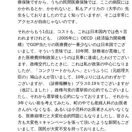
療保険ですから、うちの民間医療保険では、ここの病院には
かかれるとか、かかれないと、私もアメリカの（大学の）先
生をしておりましたのでよく知っていますが、そこは非常に
アクセスが自由じゃないのです。
それからもう1点は、コストも、これは日本国内では色々言
われますけれども、（2005年に）OECD（経済協力開発機
構）でGDP当たりの医療費が一番少ないのは日本国でござ
いまして、そういう意味では、10年間、財務省が貫徹して
きた医療費抑制政策というのは見事に達成したわけでござい
ます。政権交代したときに、これは私が政策の中心になりま
したが、「コンクリートから人へ」というふうに（元総理大
臣の）鳩山さんが言いまして、10年ぶりにほんのわずかで
ございますが、（診療報酬を）プラス0.19％でございますが
（改訂しました）。政権与党の選挙前の公約でもございまし
たし、それから選挙後も公約になっておりますし、それから
3年ぐらい前を考えてみたら、町の中でも産婦人科のお医者
さんがいなくなる、あるいは小児科のお医者さんがいなくな
る、医療崩壊だと大変社会的問題にもなりましたし、皆さん
方も大変色々キャンペーンを張って頂いたような新聞もござ
いまして、国民が大変不安を持っておりました。