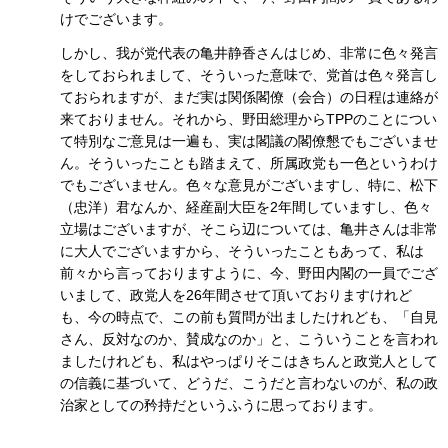
けでございます。
しかし、我が党代表の亀井静香さんはじめ、非常に色々発言
をしておられまして、そういった意味で、党首は色々発言し
ておられますが、まだ実は関係閣僚（会合）の日程は連絡が
来ておりません。それから、野田総理からTPPのことについ
て特別なご意見は一遍も、実は閣議の閣僚懇でもございませ
ん。そういったことも踏まえて、所属政党も一色というわけ
でもございません。色々な意見がございますし、特に、松下
（忠洋）君なんか、経産副大臣を2年間していますし、色々
立場はございますが、そこら辺については、亀井さんは非常
に大人でございますから、そういったこともあって、私は
前々から言っておりますように、今、野田内閣の一員でござ
いまして、政党人を26年間させて頂いておりますけれど
も、今の時点で、この前も質問が出ましたけれども、「自見
さん、反対なのか、賛成なのか」と、こういうことを言われ
ましたけれども、私はやっぱりそこはきちんと政党人として
の信義に基づいて、どうだ、こうだと言わないのが、私の政
治家としての矜持だというふうに思っております。