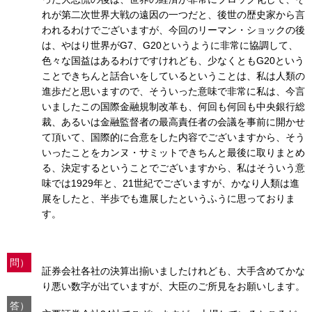
れが第二次世界大戦の遠因の一つだと、後世の歴史家から言
われるわけでございますが、今回のリーマン・ショックの後
は、やはり世界がG7、G20というように非常に協調して、
色々な国益はあるわけですけれども、少なくともG20という
ことできちんと話合いをしているということは、私は人類の
進歩だと思いますので、そういった意味で非常に私は、今言
いましたこの国際金融規制改革も、何回も何回も中央銀行総
裁、あるいは金融監督者の最高責任者の会議を事前に開かせ
て頂いて、国際的に合意をした内容でございますから、そう
いったことをカンヌ・サミットできちんと最後に取りまとめ
る、決定するということでございますから、私はそういう意
味では1929年と、21世紀でございますが、かなり人類は進
展をしたと、半歩でも進展したというふうに思っておりま
す。
問）
証券会社各社の決算出揃いましたけれども、大手含めてかな
り悪い数字が出ていますが、大臣のご所見をお願いします。
答）