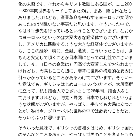
化の末裔です。それからキリスト教圏にある国が、ここ200
～300年間世界をリードしてきたのは、まあ、陰も日なたも
ありましたけれども、産業革命を中心するヨーロッパ文明で
あったのは間違いない事実だと思います。そういった中で、
やはり半歩先を行っているということでございます。なおか
つヨーロッパというのは大変大きな経済体でもございます
し、アメリカに匹敵するような大きな経済体でございますか
ら、ここの経済、特に、金融、通貨、こういったことは、き
ちんと安定して頂くことが日本国にとっての利益でございま
して、今、（日本の企業は）円高で大変苦しんでおられます
けれども、円高もここら辺に、非常に世界の構造的な要因に
引っかかっているところがあるわけでございます。そういっ
た意味でも、ギリシャはじめヨーロッパの方々が、大所高所
に立って、私も議会人でございまして26年間、議会人をし
ておりますけれども、与党・野党、日本でもねじれというよ
うな状態がございますが、やっぱり、半歩でも大局に立つこ
とが、私は今、グローバルな世界の中では必要なことだと、
そういうふうに思います。
そういった意味で、ギリシャの首相をはじめ、ギリシャ国民
のそんなところを考えた、やっぱり世界のことを考えたもの