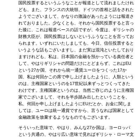
国民投票するというふうなことが報道として流れましたけれ
ども、また、フランスの大統領、ドイツの首相と話をされた
ようでございまして、かなりの激論があったようには報道さ
れておりました。少なくとも、それから国民投票すると言っ
た後に、これは報道ベースの話ですが、今度は、ギリシャの
財務大臣が、国民投票はしないというふうなことを言ってお
られます。いずれにいたしましても、今日、信任投票すると
いうような話もございますし、まだ実は混沌といたしており
ますけれども、私は、日本国の金融を預かっている責任者と
して、やはりギリシャの問題だけにとどまらず、これはEU
という27か国、それから統一通貨ユーロをつくった17か
国、私は何回かこの席で申し上げましたように、人類という
のは、主権国家というのを17世紀以来ずっとつくってきた
わけです。主権国家というのは、当然ご存じのように主権国
家でございまして、それを半歩踏み出したということを、
私、何回か申し上げましたようにEUだとか、お金に関しま
しては、ユーロは統一通貨ですから、言うなれば国家として
金融政策を放棄するようなものでもございます。
そういった意味で、やはり、みんな27か国は、ヨーロッパ
という共通の、やはり広い意味で見ればギリシャ・ローマ文