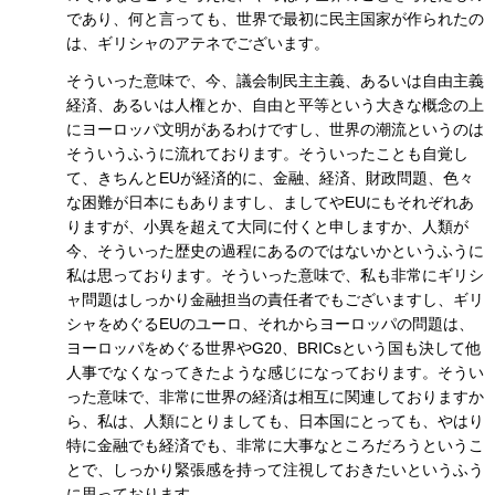
であり、何と言っても、世界で最初に民主国家が作られたの
は、ギリシャのアテネでございます。
そういった意味で、今、議会制民主主義、あるいは自由主義
経済、あるいは人権とか、自由と平等という大きな概念の上
にヨーロッパ文明があるわけですし、世界の潮流というのは
そういうふうに流れております。そういったことも自覚し
て、きちんとEUが経済的に、金融、経済、財政問題、色々
な困難が日本にもありますし、ましてやEUにもそれぞれあ
りますが、小異を超えて大同に付くと申しますか、人類が
今、そういった歴史の過程にあるのではないかというふうに
私は思っております。そういった意味で、私も非常にギリシ
ャ問題はしっかり金融担当の責任者でもございますし、ギリ
シャをめぐるEUのユーロ、それからヨーロッパの問題は、
ヨーロッパをめぐる世界やG20、BRICsという国も決して他
人事でなくなってきたような感じになっております。そうい
った意味で、非常に世界の経済は相互に関連しておりますか
ら、私は、人類にとりましても、日本国にとっても、やはり
特に金融でも経済でも、非常に大事なところだろうというこ
とで、しっかり緊張感を持って注視しておきたいというふう
に思っております。