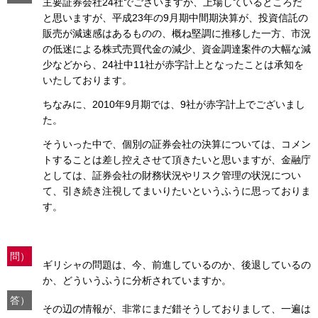
主要証券会社24社でございますが、上場しているところだ
と思いますが、平成23年の9月期中間期決算が、投資信託の
販売が減速感はあるものの、概ね堅調に推移した一方、市況
の低迷による株式売買代金の減少、資金調達案件の大幅な減
少などから、24社中11社が赤字計上となったことは承知を
いたしております。
ちなみに、2010年9月期では、9社が赤字計上でございまし
た。
そういった中で、個別の証券会社の決算については、コメン
トすることは差し控えさせて頂きたいと思いますが、金融庁
としては、証券会社の財務状況やリスク管理の状況につい
て、引き続き注視してまいりたいというふうに思っておりま
す。
問）
ギリシャの問題は、今、前進しているのか、後退しているの
か、どういうふうに分析されていますか。
答）
その辺の情報が、非常にまだ錯そうしておりまして、一遍は