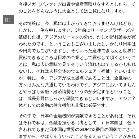
今後メガ（バンク）が出資や資産買取りをするとしたら、そ
のことをどんなふうに大臣としてはご覧になりますか。
答）
その情報は、今、私には上がってきておりませんけれども、
しかし、一例を申しますと、3年前にリーマンブラザーズが
破綻した後、アジアのリーマンの分は、たしか野村證券が買
われたのです。ということもございましたし、かなり日本は
今円高でもございますし、そういった意味できちんと世界に
貢献できるところは日本の企業として貢献して頂くというこ
とは、私は広い意味で見てそういう流れも出てくるかも知れ
ないし、それは人類全体のウェルフェア（福祉）といいます
か、特に、今、アジアが成長拠点であることは、全世界の
方々はみんな共通しているわけです。アジアにおいてきちん
とやっぱり金融・経済情勢というのが安定するということ
は、成長分野にしっかり融資できるといいますか、アジア全
体としての金融の仲介機能も非常に必要です。
その中で、日本の金融機関が貢献できることがあれば、それ
はそれで私は、金融を預かる（者として、）日本国は、色々
言われてもまだ日本国は世界のGDPの3番目の国家でござい
ますから、やはりそういったことを支えるということがあれ