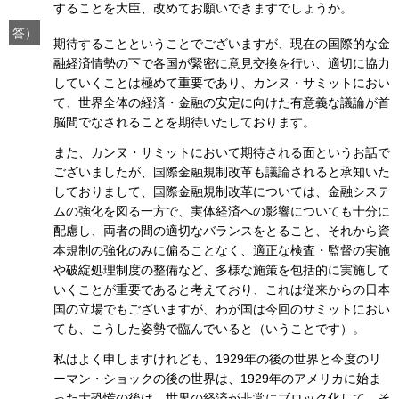
することを大臣、改めてお願いできますでしょうか。
答）
期待することということでございますが、現在の国際的な金
融経済情勢の下で各国が緊密に意見交換を行い、適切に協力
していくことは極めて重要であり、カンヌ・サミットにおい
て、世界全体の経済・金融の安定に向けた有意義な議論が首
脳間でなされることを期待いたしております。
また、カンヌ・サミットにおいて期待される面というお話で
ございましたが、国際金融規制改革も議論されると承知いた
しておりまして、国際金融規制改革については、金融システ
ムの強化を図る一方で、実体経済への影響についても十分に
配慮し、両者の間の適切なバランスをとること、それから資
本規制の強化のみに偏ることなく、適正な検査・監督の実施
や破綻処理制度の整備など、多様な施策を包括的に実施して
いくことが重要であると考えており、これは従来からの日本
国の立場でもございますが、わが国は今回のサミットにおい
ても、こうした姿勢で臨んでいると（いうことです）。
私はよく申しますけれども、1929年の後の世界と今度のリ
ーマン・ショックの後の世界は、1929年のアメリカに始ま
った大恐慌の後は、世界の経済が非常にブロック化して、そ