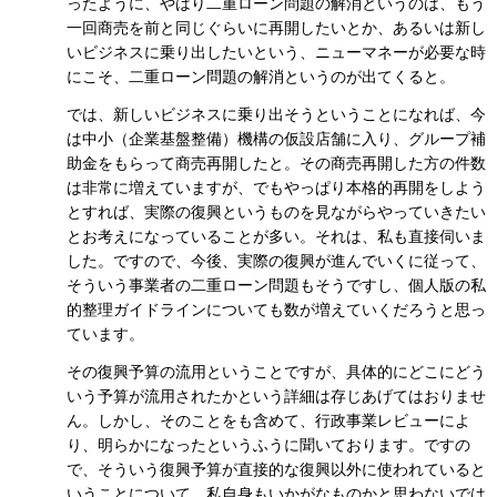
ったように、やはり二重ローン問題の解消というのは、もう
一回商売を前と同じぐらいに再開したいとか、あるいは新し
いビジネスに乗り出したいという、ニューマネーが必要な時
にこそ、二重ローン問題の解消というのが出てくると。
では、新しいビジネスに乗り出そうということになれば、今
は中小（企業基盤整備）機構の仮設店舗に入り、グループ補
助金をもらって商売再開したと。その商売再開した方の件数
は非常に増えていますが、でもやっぱり本格的再開をしよう
とすれば、実際の復興というものを見ながらやっていきたい
とお考えになっていることが多い。それは、私も直接伺いま
した。ですので、今後、実際の復興が進んでいくに従って、
そういう事業者の二重ローン問題もそうですし、個人版の私
的整理ガイドラインについても数が増えていくだろうと思っ
ています。
その復興予算の流用ということですが、具体的にどこにどう
いう予算が流用されたかという詳細は存じあげてはおりませ
ん。しかし、そのことをも含めて、行政事業レビューによ
り、明らかになったというふうに聞いております。ですの
で、そういう復興予算が直接的な復興以外に使われていると
いうことについて、私自身もいかがなものかと思わないでは