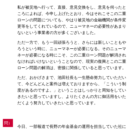
私が被災地へ行って、直接、意見交換をし、意見を伺ったと
ころによれば、今申し上げたとおり、今はそれこそこの二重
ローンの問題についても、やはり被災地の金融機関が条件変
更等をしてくれているので、ニューマネーの必要性があまり
ないという事業者の方が多くございました。
ただ一方で、もう一回頑張ろうと、さらには新しいこともや
ろうという時に、ニューマネーが必要になる。そのニューマ
ネーが必要になる時にこそ、この二重ローン問題が解消され
なければいけないということなので、現実の復興とこの二重
ローン問題の解消は、密接に関係していると思っています。
ただ、おかげさまで、池田社長も一生懸命努力していただい
て、今どんどんと案件は増えておりますから、「こういう制
度があるのですよ。」ということはしっかりと周知をしてい
きたいと思っていますし、よりたくさんの方に御活用をいた
だくよう努力していきたいと思っています。
問）
今日、一部報道で長野の年金基金の運用を担当していた社に