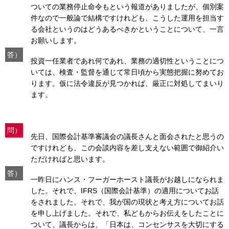
ついての業務停止命令もという報道がありましたが、個別案
件なので一般論で結構ですけれども、こうした運用を担当す
る会社というのはどうあるべきかということについて、一言
お願いします。
答）
投資一任業者であれ何であれ、業務の適切性ということにつ
いては、検査・監督を通じて常日頃から実態把握に努めてお
ります。仮に法令違反が見つかれば、厳正に対処してまいり
ます。
問）
先日、国際会計基準審議会の議長さんと面会されたと思うの
ですけれども、この会談内容を差し支えない範囲で御紹介い
ただければと思います。
答）
一昨日にハンス・フーガーホースト議長がお越しになられま
した。それで、IFRS（国際会計基準）の適用についてお話
をされました。それで、我が国の現状と考え方についてお話
を申し上げました。それで、私どもからお伝えをしたことに
ついて、議長からは、「日本は、コンセンサスを大切にする