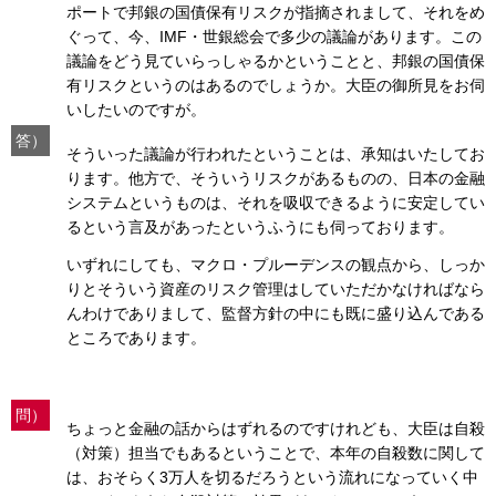
ポートで邦銀の国債保有リスクが指摘されまして、それをめ
ぐって、今、IMF・世銀総会で多少の議論があります。この
議論をどう見ていらっしゃるかということと、邦銀の国債保
有リスクというのはあるのでしょうか。大臣の御所見をお伺
いしたいのですが。
答）
そういった議論が行われたということは、承知はいたしてお
ります。他方で、そういうリスクがあるものの、日本の金融
システムというものは、それを吸収できるように安定してい
るという言及があったというふうにも伺っております。
いずれにしても、マクロ・プルーデンスの観点から、しっか
りとそういう資産のリスク管理はしていただかなければなら
んわけでありまして、監督方針の中にも既に盛り込んである
ところであります。
問）
ちょっと金融の話からはずれるのですけれども、大臣は自殺
（対策）担当でもあるということで、本年の自殺数に関して
は、おそらく3万人を切るだろうという流れになっていく中