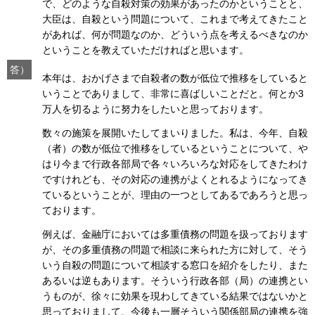
で、どのような自殺対策の効果があったのかということと、
大臣は、自殺という問題について、これまで考えてきたこと
があれば、何が問題なのか、どういう点を考えるべきなのか
ということを教えていただければと思います。
答）
本年は、おかげさまで自殺者の数が低位で推移をしていると
いうことでありまして、非常に喜ばしいことだと。何とか3
万人を切るように努力をしたいと思っております。
数々の施策を展開いたしてまいりました。私は、今年、自殺
（者）の数が低位で推移をしているということについて、や
はり今まで行政各部局で各々いろいろな対応をしてきたわけ
ですけれども、その対応の連携がよくとれるようになってき
ているということが、理由の一つとしてあるであろうと思っ
ております。
例えば、金融庁においては多重債務の問題を扱っております
が、その多重債務の問題で相談に来られた方に対して、そう
いう自殺の問題について相談する窓口を紹介をしたり、また
あるいは逆もあります。そういう行政各部（局）の連携とい
うものが、徐々に効果を現わしてきている結果ではないかと
思っておりまして、今後も一層そういう関係部局の連携を強