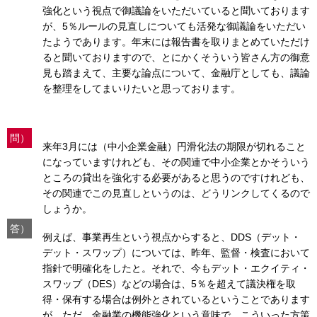
強化という視点で御議論をいただいていると聞いております
が、5％ルールの見直しについても活発な御議論をいただい
たようであります。年末には報告書を取りまとめていただけ
ると聞いておりますので、とにかくそういう皆さん方の御意
見も踏まえて、主要な論点について、金融庁としても、議論
を整理をしてまいりたいと思っております。
問）
来年3月には（中小企業金融）円滑化法の期限が切れること
になっていますけれども、その関連で中小企業とかそういう
ところの貸出を強化する必要があると思うのですけれども、
その関連でこの見直しというのは、どうリンクしてくるので
しょうか。
答）
例えば、事業再生という視点からすると、DDS（デット・
デット・スワップ）については、昨年、監督・検査において
指針で明確化をしたと。それで、今もデット・エクイティ・
スワップ（DES）などの場合は、5％を超えて議決権を取
得・保有する場合は例外とされているということであります
が、ただ、金融業の機能強化という意味で、こういった方策