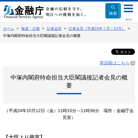
本
文
検索
へ
MENU
移
ホーム
報道・広報
記者会見
記者会見（平成24年７月～12月）
動
中塚内閣府特命担当大臣閣議後記者会見の概要
英語版はこちら
中塚内閣府特命担当大臣閣議後記者会見の概
要
（平成24年10月12日（金）11時15分～11時36分 場所：金融庁会
見室）
【大臣より発言】