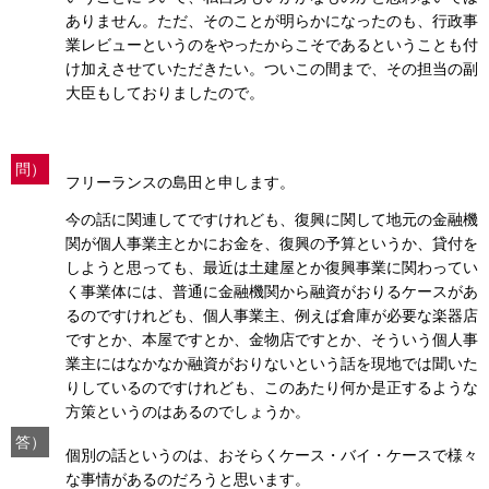
ありません。ただ、そのことが明らかになったのも、行政事
業レビューというのをやったからこそであるということも付
け加えさせていただきたい。ついこの間まで、その担当の副
大臣もしておりましたので。
問）
フリーランスの島田と申します。
今の話に関連してですけれども、復興に関して地元の金融機
関が個人事業主とかにお金を、復興の予算というか、貸付を
しようと思っても、最近は土建屋とか復興事業に関わってい
く事業体には、普通に金融機関から融資がおりるケースがあ
るのですけれども、個人事業主、例えば倉庫が必要な楽器店
ですとか、本屋ですとか、金物店ですとか、そういう個人事
業主にはなかなか融資がおりないという話を現地では聞いた
りしているのですけれども、このあたり何か是正するような
方策というのはあるのでしょうか。
答）
個別の話というのは、おそらくケース・バイ・ケースで様々
な事情があるのだろうと思います。