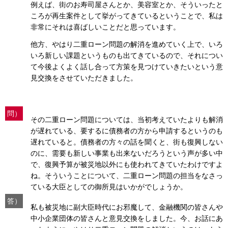
例えば、街のお寿司屋さんとか、美容室とか、そういったと
ころが再生案件として挙がってきているということで、私は
非常にそれは喜ばしいことだと思っています。
他方、やはり二重ローン問題の解消を進めていく上で、いろ
いろ新しい課題というものも出てきているので、それについ
て今後よくよく話し合って方策を見つけていきたいという意
見交換をさせていただきました。
問）
その二重ローン問題については、当初考えていたよりも解消
が遅れている、要するに債務者の方から申請するというのも
遅れていると。債務者の方々の話を聞くと、街も復興しない
のに、需要も新しい事業も出来ないだろうという声が多い中
で、復興予算が被災地以外にも使われてきていたわけですよ
ね。そういうことについて、二重ローン問題の担当をなさっ
ている大臣としての御所見はいかがでしょうか。
答）
私も被災地に副大臣時代にお邪魔して、金融機関の皆さんや
中小企業団体の皆さんと意見交換をしました。今、お話にあ