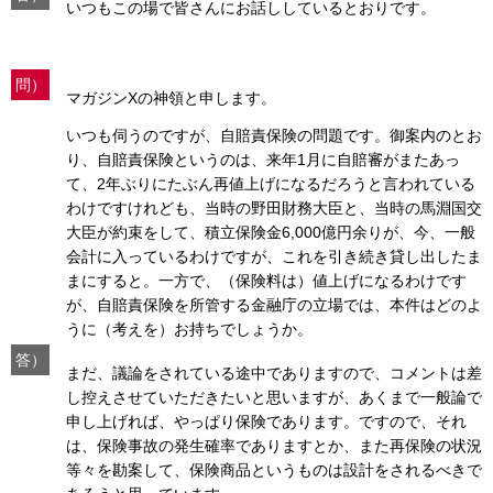
いつもこの場で皆さんにお話ししているとおりです。
問）
マガジンXの神領と申します。
いつも伺うのですが、自賠責保険の問題です。御案内のとお
り、自賠責保険というのは、来年1月に自賠審がまたあっ
て、2年ぶりにたぶん再値上げになるだろうと言われている
わけですけれども、当時の野田財務大臣と、当時の馬淵国交
大臣が約束をして、積立保険金6,000億円余りが、今、一般
会計に入っているわけですが、これを引き続き貸し出したま
まにすると。一方で、（保険料は）値上げになるわけです
が、自賠責保険を所管する金融庁の立場では、本件はどのよ
うに（考えを）お持ちでしょうか。
答）
まだ、議論をされている途中でありますので、コメントは差
し控えさせていただきたいと思いますが、あくまで一般論で
申し上げれば、やっぱり保険であります。ですので、それ
は、保険事故の発生確率でありますとか、また再保険の状況
等々を勘案して、保険商品というものは設計をされるべきで