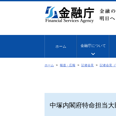
本
文
へ
移
動
金融庁について
ホーム
ホーム
報道・広報
記者会見
記者会見（
中塚内閣府特命担当大