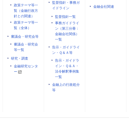
監督指針・事務ガ
政策テーマ等一
金融会社関連
イドライン
覧（金融行政方
針との関連）
監督指針一覧
政策テーマ等一
事務ガイドライ
覧（全体）
ン（第三分冊：
金融会社関係）
審議会・研究会等
一覧
審議会・研究会
告示・ガイドライ
等一覧
ン・Ｑ＆Ａ等
研究・調査
告示・ガイドラ
イン・Ｑ＆Ａ・
金融研究センタ
法令解釈事例集
ー
一覧
金融上の行政処分
等