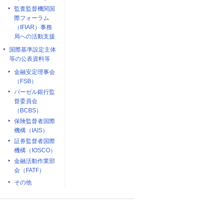
監査監督機関国
際フォーラム
（IFIAR）事務
局への活動支援
国際基準設定主体
等の公表資料等
金融安定理事会
（FSB）
バーゼル銀行監
督委員会
（BCBS）
保険監督者国際
機構（IAIS）
証券監督者国際
機構（IOSCO）
金融活動作業部
会（FATF）
その他