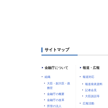
サイトマップ
金融庁について
報道・広報
組織
報道対応
大臣・副大臣・政
報道発表資料
務官
記者会見
金融庁の概要
大臣談話等
金融庁の改革
広報活動
所管の法人