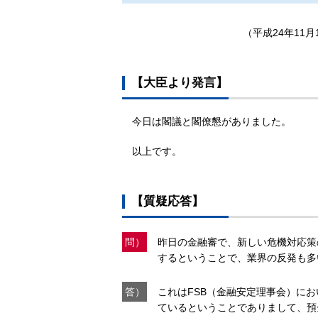
（平成24年11
【大臣より発言】
今日は閣議と閣僚懇がありました。
以上です。
【質疑応答】
問）
昨日の金融審で、新しい危機対応策
するということで、業界の反発も多
答）
これはFSB（金融安定理事会）に
ているということでありまして、預