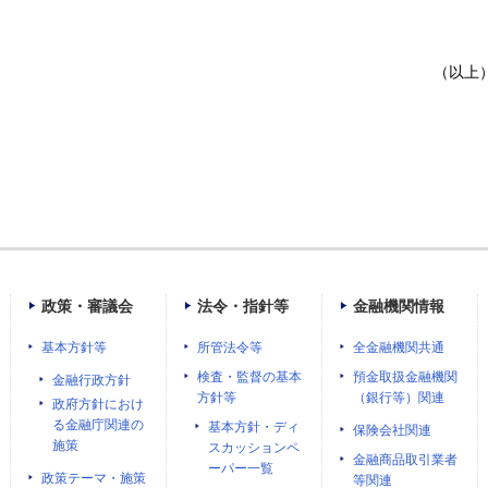
（以上
政策・審議会
法令・指針等
金融機関情報
基本方針等
所管法令等
全金融機関共通
検査・監督の基本
預金取扱金融機関
金融行政方針
方針等
（銀行等）関連
政府方針におけ
る金融庁関連の
基本方針・ディ
保険会社関連
施策
スカッションペ
金融商品取引業者
ーパー一覧
政策テーマ・施策
等関連