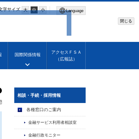
文字サイズ
大
中
小
Language
閉じる
Global Site
Financial Services Agency
アクセスＦＳＡ
報
国際関係情報
（広報誌）
Machine translation
English
相談・手続・採用情報
各種窓口のご案内
金融サービス利用者相談室
金融行政モニター