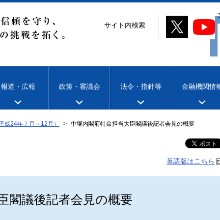
サイト内検索
報道・広報
政策・審議会
法令・指針等
金融機関情
平成24年７月～12月）
中塚内閣府特命担当大臣閣議後記者会見の概要
英語版はこちら
臣閣議後記者会見の概要