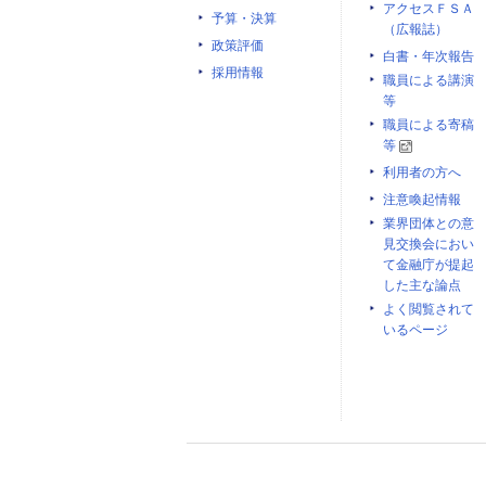
アクセスＦＳＡ
予算・決算
（広報誌）
政策評価
白書・年次報告
採用情報
職員による講演
等
職員による寄稿
等
利用者の方へ
注意喚起情報
業界団体との意
見交換会におい
て金融庁が提起
した主な論点
よく閲覧されて
いるページ