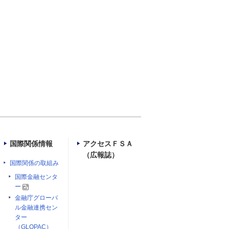
）
国際関係情報
アクセスＦＳＡ
（広報誌）
国際関係の取組み
国際金融センタ
ー
金融庁グローバ
ル金融連携セン
ター
（GLOPAC）