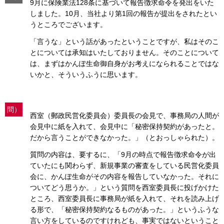
9月に保険業法128条に基づいて報告徴求命令を発出をいた
しました。10月、当社より第1回の報告が提出をされたとい
うところでございます。
「言うな」という話があったということですが、私はそのこ
とについては承知はいたしておりません。そのことについて
は、まずはかんぽ生命御自身がお考えになられることではな
いかと、そういうふうに思います。
問）
西室（郵政民営化委員会）委員長の会見で、事務局の人間が
会見中に紙を入れて、会見中に「秘密保持契約があったと。
だから言うことができなかった。」（とおっしゃられた）。
質問の内容は、要するに、「9月の時点で報告徴求命令が出
ていたにも関わらず、新規事業の審査をしている民営化委員
会に、かんぽ生命がその内容を報告していなかった。それに
ついてどう思うか。」という質問を西室委員長に投げかけた
ところ、西室委員長に事務局が紙を入れて、それを読み上げ
る形で、「秘密保持契約なるものがあった。」というふうな
言い方をしているのですけれども、事実ではないということ