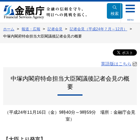
本
文
検索
へ
MENU
移
ホーム
報道・広報
記者会見
記者会見（平成24年７月～12月）
動
中塚内閣府特命担当大臣閣議後記者会見の概要
英語版はこちら
中塚内閣府特命担当大臣閣議後記者会見の概
要
（平成24年11月16日（金）9時40分～9時59分 場所：金融庁会見
室）
【大臣より発言】