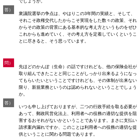
でしょうか。
答）
衆議院選挙の争点は、やはりこの3年間の実績と、そして、
それこそ政権交代したからこそ実現をした数々の政策、それ
からその政策の背景にある基本的な考え方というものをぜひ
これからも進めていく、その考え方を定着していくというこ
とに尽きると、そう思っています。
問）
先ほどのかんぽ（生命）の話ですけれども、他の保険会社が
取り組んできたことと同じことがしっかり出来るようになっ
てもらいたいということですけれども、その体制が出来ない
限り、新規業務というのは認められないということでしょう
か。
答）
いつも申し上げておりますが、二つの行政手続を取る必要が
あって、郵政民営化法上、利用者への役務の適切な提供を阻
害するおそれがないかということであります。まさに支払い
請求案内漏れですか、このことは利用者への役務の適切な提
供ということに関わる問題であります。