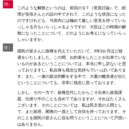
問）
このような解散というのは、前回のＱＴ（党首討論）で、総
理が安倍さんとの話の中でされて、このような状況になった
のですけれども、与党内には極めて厳しい意見を持っていら
っしゃる方もいらっしゃるようですが、大臣はこの時期の解
散になったことについて、どのようにお考えになっていらっ
しゃいますか。
答）
国民の皆さんに政権を代えていただいて、3年3か月ほど経
過をいたしました。この間、お約束をしたことが出来ていな
いものがあるということについては、本当に申し訳ないと思
っておりますし、私自身も残念な気持ちでいっぱいでありま
す。また、一連の政治判断をする中で、大量の離党者が出た
ということについても、非常に残念に思っております。
しかし、その一方で、政権交代したからこそ出来た政策課
題、仕掛り中のことも含めてでありますが、それはたくさん
ございます。そのことについては、私は民主党の人間とし
て、また政府、閣僚の一員として自信を持っております。そ
のことを国民の皆さんに信を問うということについて戸惑い
はありません。