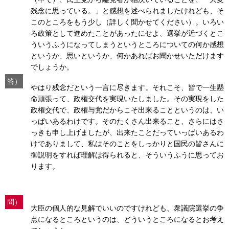
残念に思っている。」と感想を述べられましたけれども、そ
このところをもう少し（詳しく聞かせてください）。いろい
ろ政策として進めたことがあったにせよ、選挙が近づくとこ
ういうふうになってしまうというところについての何か感想
というか、思いというか、何かあればお聞かせいただけます
でしょうか。
答）
やはり残念だという一言に尽きます。それこそ、皆で一生懸
命頑張って、政権交代を実現いたしました。その実現をした
政権交代で、政権与党だからこそ出来ることというのは、い
っぱいあるわけです。そのたくさん出来ること、さらにはさ
っきも申し上げましたが、出来たことだっていっぱいあるわ
けでありまして、私はそのことをしっかりと国民の皆さんに
御説明をすれば理解は得られると、そういうふうに思ってお
ります。
問）
大臣の個人的な見解でいいのですけれども、衆議院選挙の争
点になるところというのは、どういうところになるとお考え