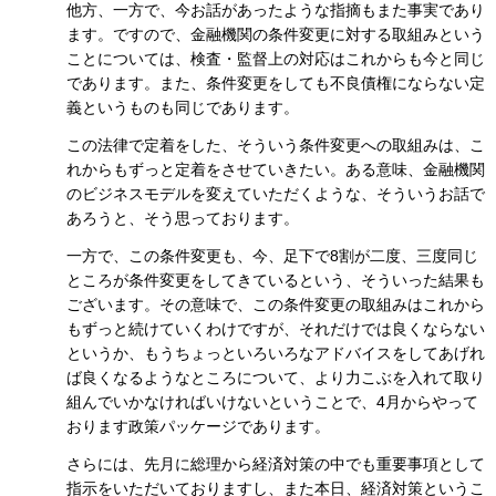
他方、一方で、今お話があったような指摘もまた事実であり
ます。ですので、金融機関の条件変更に対する取組みという
ことについては、検査・監督上の対応はこれからも今と同じ
であります。また、条件変更をしても不良債権にならない定
義というものも同じであります。
この法律で定着をした、そういう条件変更への取組みは、こ
れからもずっと定着をさせていきたい。ある意味、金融機関
のビジネスモデルを変えていただくような、そういうお話で
あろうと、そう思っております。
一方で、この条件変更も、今、足下で8割が二度、三度同じ
ところが条件変更をしてきているという、そういった結果も
ございます。その意味で、この条件変更の取組みはこれから
もずっと続けていくわけですが、それだけでは良くならない
というか、もうちょっといろいろなアドバイスをしてあげれ
ば良くなるようなところについて、より力こぶを入れて取り
組んでいかなければいけないということで、4月からやって
おります政策パッケージであります。
さらには、先月に総理から経済対策の中でも重要事項として
指示をいただいておりますし、また本日、経済対策というこ