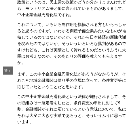
政策というのは、民主党の政策かどうか分かりませんけれど
も、モラトリアム法と俗に言われているものがありまして、
中小企業金融円滑化法ですね。
これについて、いろいろ副作用を指摘される方もいらっしゃ
ると思うのですが、いわゆる倒産予備企業みたいなものが堆
積しているのではないかとか、それから日本経済の新陳代謝
を弱めたのではないか、そういういろいろな批判があるので
すけれども、これは実績として誇れるものだというふうに大
臣はお考えなのか、そのあたりの評価を教えてもらえます
か。
答）
まず、この中小企業金融円滑化法があろうがなかろうが、そ
れこそ地域金融機関は借り手の立場に立って、条件変更等に
応じていたということだと思います。
この中小企業金融円滑化法という法律が施行されまして、そ
の取組みは一層定着をしたと。条件変更の申出に対して9
割、金融機関がそれに応じているという意味において、私は
それは大変に大きな実績であろうと、そういうふうに思って
います。