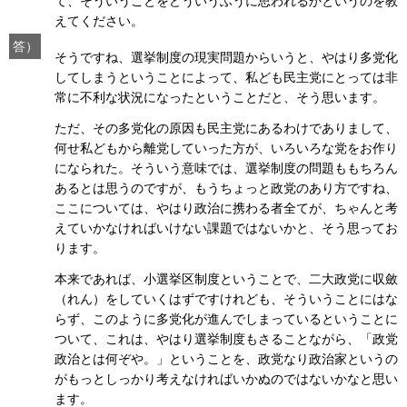
て、そういうことをどういうふうに思われるかというのを教
えてください。
答）
そうですね、選挙制度の現実問題からいうと、やはり多党化
してしまうということによって、私ども民主党にとっては非
常に不利な状況になったということだと、そう思います。
ただ、その多党化の原因も民主党にあるわけでありまして、
何せ私どもから離党していった方が、いろいろな党をお作り
になられた。そういう意味では、選挙制度の問題ももちろん
あるとは思うのですが、もうちょっと政党のあり方ですね、
ここについては、やはり政治に携わる者全てが、ちゃんと考
えていかなければいけない課題ではないかと、そう思ってお
ります。
本来であれば、小選挙区制度ということで、二大政党に収斂
（れん）をしていくはずですけれども、そういうことにはな
らず、このように多党化が進んでしまっているということに
ついて、これは、やはり選挙制度もさることながら、「政党
政治とは何ぞや。」ということを、政党なり政治家というの
がもっとしっかり考えなければいかぬのではないかなと思い
ます。