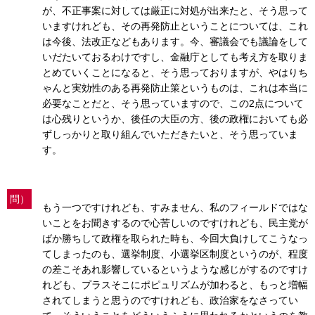
が、不正事案に対しては厳正に対処が出来たと、そう思って
いますけれども、その再発防止ということについては、これ
は今後、法改正などもあります。今、審議会でも議論をして
いだたいておるわけですし、金融庁としても考え方を取りま
とめていくことになると、そう思っておりますが、やはりち
ゃんと実効性のある再発防止策というものは、これは本当に
必要なことだと、そう思っていますので、この2点について
は心残りというか、後任の大臣の方、後の政権においても必
ずしっかりと取り組んでいただきたいと、そう思っていま
す。
問）
もう一つですけれども、すみません、私のフィールドではな
いことをお聞きするので心苦しいのですけれども、民主党が
ばか勝ちして政権を取られた時も、今回大負けしてこうなっ
てしまったのも、選挙制度、小選挙区制度というのが、程度
の差こそあれ影響しているというような感じがするのですけ
れども、プラスそこにポピュリズムが加わると、もっと増幅
されてしまうと思うのですけれども、政治家をなさってい