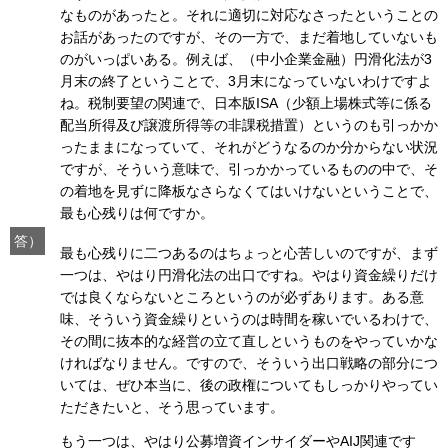
なものがあったと。それに適切に対応なさったということの
お話があったのですが、その一方で、まだ着地していないも
のがいっぱいある。例えば、（中小企業金融）円滑化法が3
月末の終了ということで、3月末になっていないわけですよ
ね。税制要望の関連で、日本版ISA（少額上場株式等に係る
配当所得及び譲渡所得等の非課税措置）というのも引っかか
ったままになっていて、それがどうなるのか分からない状況
ですが、そういう意味で、引っかかっているものの中で、そ
の着地を見ずに降板なさらなくてはいけないということで、
最も心残りは何ですか。
答）
最も心残りに二つあるのはちょっと心苦しいのですが、まず
一つは、やはり円滑化法の出口ですね。やはり資金繰りだけ
では良くならないところというのが必ずあります。ある意
味、そういう資金繰りというのは時間を稼いでいるわけで、
その間に抜本的な経営の立て直しというものをやっていかな
ければなりません。ですので、そういう出口戦略の部分につ
いては、ぜひ本当に、後の政権についてもしっかりやってい
ただきたいと、そう思っています。
もう一つは、やはり公募増資インサイダーやAIJ関連です