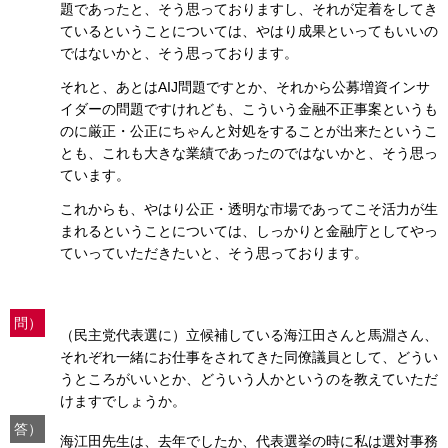
題であったと、そう思っておりますし、それが定着をしてき
ているということについては、やはり成果といってもいいの
ではないかと、そう思っております。
それと、あとはAIJ問題ですとか、それから公募増資インサ
イダーの問題ですけれども、こういう金融不正事案というも
のに厳正・公正にちゃんと対処をすることが出来たというこ
とも、これも大きな業績であったのではないかと、そう思っ
ています。
これからも、やはり公正・透明な市場であってこそ活力が生
まれるということについては、しっかりと金融庁としてやっ
ていっていただきたいと、そう思っております。
問）
（民主党代表選に）立候補している海江田さんと馬淵さん、
それぞれ一緒にお仕事をされてきた同僚議員として、どうい
うところがいいとか、どういう人かというのを教えていただ
けますでしょうか。
答）
海江田先生は、去年でしたか、代表選挙の時に私は選対事務