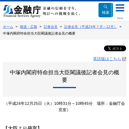
本
文
検索
へ
MENU
移
ホーム
報道・広報
記者会見
記者会見（平成24年７月～12月）
動
中塚内閣府特命担当大臣閣議後記者会見の概要
英語版はこちら
中塚内閣府特命担当大臣閣議後記者会見の概
要
（平成24年12月25日（火）10時31分～10時45分 場所：金融庁会
見室）
【大臣より発言】