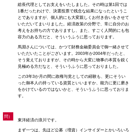
総長代理としてお支えをいたしました。その時は第1回では
1番だったわけで、決選投票で残念な結果になったというこ
とでありますが、個人的にも大変親しくお付き合いをさせて
いただいてまいりました。経済政策の分野で、常に自分のお
考えをお持ちの方でありますし、また、すごく人間的にも包
容力のある方だと、そういうふうに思っております。
馬淵さんについては、かつて財務金融委員会で御一緒させて
いただいたことがございます。2003年か2004年だったと、
そう覚えておりますが、その時から大変に物事の本質を鋭く
見極める方だなと、そういうふうに思っておりました。
この3年3か月の間に政権与党としての経験も、更にそうい
った御本人の持っている資質といいますか、能力に更に磨き
をかけているのではないかと、そういうふうに思っておりま
す。
問）
東洋経済の浪川です。
まず一つは、先ほど公募（増資）インサイダーとかいろいろ