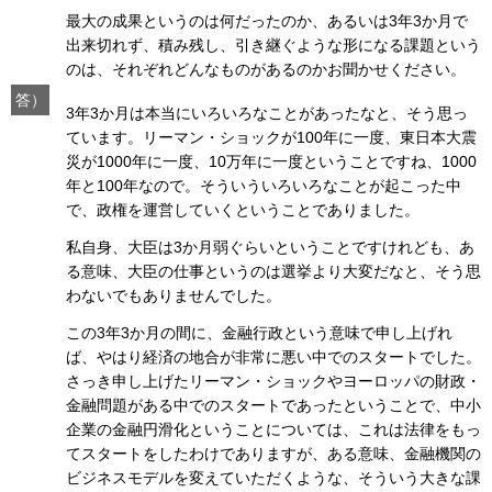
最大の成果というのは何だったのか、あるいは3年3か月で
出来切れず、積み残し、引き継ぐような形になる課題という
のは、それぞれどんなものがあるのかお聞かせください。
答）
3年3か月は本当にいろいろなことがあったなと、そう思っ
ています。リーマン・ショックが100年に一度、東日本大震
災が1000年に一度、10万年に一度ということですね、1000
年と100年なので。そういういろいろなことが起こった中
で、政権を運営していくということでありました。
私自身、大臣は3か月弱ぐらいということですけれども、あ
る意味、大臣の仕事というのは選挙より大変だなと、そう思
わないでもありませんでした。
この3年3か月の間に、金融行政という意味で申し上げれ
ば、やはり経済の地合が非常に悪い中でのスタートでした。
さっき申し上げたリーマン・ショックやヨーロッパの財政・
金融問題がある中でのスタートであったということで、中小
企業の金融円滑化ということについては、これは法律をもっ
てスタートをしたわけでありますが、ある意味、金融機関の
ビジネスモデルを変えていただくような、そういう大きな課