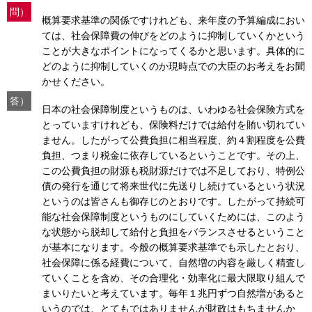
問）
概算要求基準の関係ですけれども、来年度の予算編成におい
ては、社会保障費の伸びをどのように抑制していくかという
ことが大きなポイントになってくるかと思います。具体的に
どのように抑制していくのか現時点での大臣のお考えをお聞
かせください。
答）
日本の社会保障制度というものは、いわゆる社会保険方式を
とっていますけれども、保険料だけでは給付を賄い切れてい
ません。したがって公費負担に相当程度、約４割程度を公費
負担、つまり税金に依存しているということです。その上、
この公費負担の財源も税財源だけでは不足しており、特例公
債の発行を通じて将来世代に先送りし続けているという状況
というのは皆さんも御存じのとおりです。したがって持続可
能な社会保障制度というものにしていくためには、このよう
な状態から脱却して給付と負担をバランスさせるということ
が基本になります。今般の概算要求基準でも示したとおり、
社会保障に係る経費について、自然増の内容を厳しく精査し
ていくことを含め、その合理化・効率化に最大限取り組んで
まいりたいと考えています。毎年１兆円ずつ自然増があると
いうのでは、とてもではありませんが財政はもちませんか