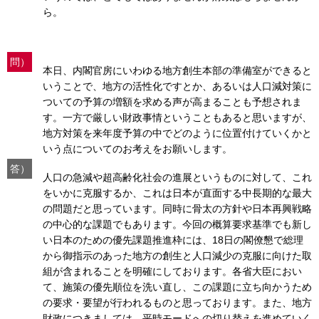
ら。
問）
本日、内閣官房にいわゆる地方創生本部の準備室ができると
いうことで、地方の活性化ですとか、あるいは人口減対策に
ついての予算の増額を求める声が高まることも予想されま
す。一方で厳しい財政事情ということもあると思いますが、
地方対策を来年度予算の中でどのように位置付けていくかと
いう点についてのお考えをお願いします。
答）
人口の急減や超高齢化社会の進展というものに対して、これ
をいかに克服するか、これは日本が直面する中長期的な最大
の問題だと思っています。同時に骨太の方針や日本再興戦略
の中心的な課題でもあります。今回の概算要求基準でも新し
い日本のための優先課題推進枠には、18日の閣僚懇で総理
から御指示のあった地方の創生と人口減少の克服に向けた取
組が含まれることを明確にしております。各省大臣におい
て、施策の優先順位を洗い直し、この課題に立ち向かうため
の要求・要望が行われるものと思っております。また、地方
財政につきましては、平時モードへの切り替えを進めていく