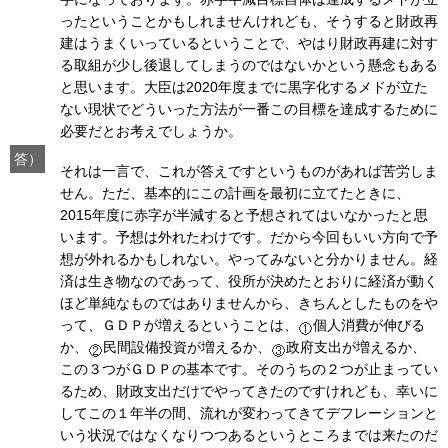
ったということかもしれませんけれども、そうすると財政再
建はうまくいっているということで、やはり財政再建に対す
る取組が少し後退してしまうのではないかという懸念もある
と思います。大臣は2020年度までに黒字化するメドが立た
ない現状でどういった方法が一番この目標を達成するために
必要だとお考えでしょうか。
答）
それは一言で、これが答えですというものがあれば苦労しま
せん。ただ、基本的にこの計画を最初に立てたときに、
2015年度に赤字が半減すると予想されてはいなかったと思
います。予想は外れたわけです。だから今回もいい方向で予
想が外れるかもしれない。やってみないと分かりません。経
済は生き物なのであって、役所が決めたとおりに経済が動く
ほど単純なものではありませんから、きちんとしたものをや
って、ＧＤＰが増えるということは、
個人消費が伸びる
か、
民間設備投資が増えるか、
政府支出が増えるか、
この３つがＧＤＰの基本です。そのうちの２つが止まってい
るため、財政支出だけでやってきたのですけれども、幸いに
してこの１年半の間、流れが変わってきてデフレーションと
いう状況ではなくなりつつあるというところまでは来たのだ