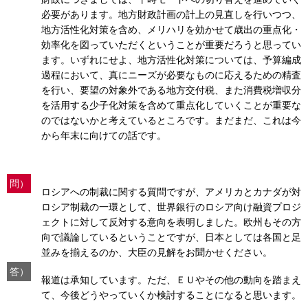
必要があります。地方財政計画の計上の見直しを行いつつ、
地方活性化対策を含め、メリハリを効かせて歳出の重点化・
効率化を図っていただくということが重要だろうと思ってい
ます。いずれにせよ、地方活性化対策については、予算編成
過程において、真にニーズが必要なものに応えるための精査
を行い、要望の対象外である地方交付税、また消費税増収分
を活用する少子化対策を含めて重点化していくことが重要な
のではないかと考えているところです。まだまだ、これは今
から年末に向けての話です。
問）
ロシアへの制裁に関する質問ですが、アメリカとカナダが対
ロシア制裁の一環として、世界銀行のロシア向け融資プロジ
ェクトに対して反対する意向を表明しました。欧州もその方
向で議論しているということですが、日本としては各国と足
並みを揃えるのか、大臣の見解をお聞かせください。
答）
報道は承知しています。ただ、ＥＵやその他の動向を踏まえ
て、今後どうやっていくか検討することになると思います。