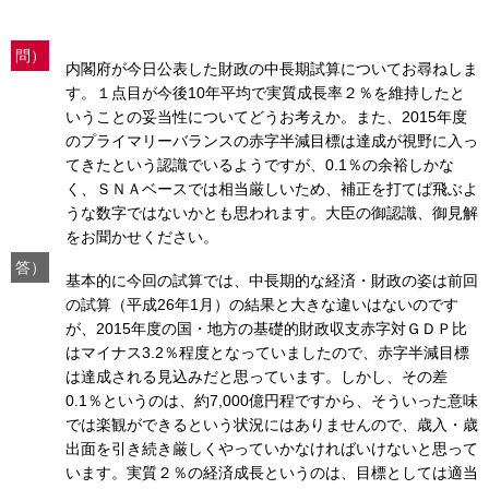
問）
内閣府が今日公表した財政の中長期試算についてお尋ねしま
す。１点目が今後10年平均で実質成長率２％を維持したと
いうことの妥当性についてどうお考えか。また、2015年度
のプライマリーバランスの赤字半減目標は達成が視野に入っ
てきたという認識でいるようですが、0.1％の余裕しかな
く、ＳＮＡベースでは相当厳しいため、補正を打てば飛ぶよ
うな数字ではないかとも思われます。大臣の御認識、御見解
をお聞かせください。
答）
基本的に今回の試算では、中長期的な経済・財政の姿は前回
の試算（平成26年1月）の結果と大きな違いはないのです
が、2015年度の国・地方の基礎的財政収支赤字対ＧＤＰ比
はマイナス3.2％程度となっていましたので、赤字半減目標
は達成される見込みだと思っています。しかし、その差
0.1％というのは、約7,000億円程ですから、そういった意味
では楽観ができるという状況にはありませんので、歳入・歳
出面を引き続き厳しくやっていかなければいけないと思って
います。実質２％の経済成長というのは、目標としては適当