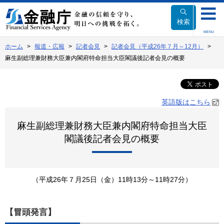
本
文
検索
へ
MENU
移
ホーム
報道・広報
記者会見
記者会見（平成26年７月～12月）
動
麻生副総理兼財務大臣兼内閣府特命担当大臣閣議後記者会見の概要
英語版はこちら
麻生副総理兼財務大臣兼内閣府特命担当大臣
閣議後記者会見の概要
（平成26年７月25日（金）11時13分～11時27分）
【冒頭発言】