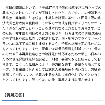
本日の閣議において、「平成27年度予算の概算要求に当たっての
基本的な方針について」が了解をされたところです。この概算要求
基準は、昨年度に引き続き、中期財政計画に基づいて民需主導の経
済成長と財政健全化目標、この双方の達成を目指すメリハリのつい
た予算を策定するということを基本的な考え方としております。こ
のため、昨年度と同様の考え方に基づき、12月までの予算編成過程
の中で税収や歳出見直しの状況を見て、国・地方のプライマリーバ
ランスの赤字半減目標を達成するよう、予算の総額を定める仕組み
をとっております。また、要求では裁量的経費を削減しつつ、骨太
の方針や日本再興戦略などの諸課題に対応するための新しい日本の
ための優先課題推進枠を設定し、別途、要望できる仕組みとしてお
ります。こうした仕組みにより、弾力的な要求・要望を可能とする
一方、予算編成におきましては施策の優先順位を洗い直し、無駄を
徹底して排除しつつ、予算の中身を大胆に重点化していくというこ
ととしております。詳しくはこの後、事務方より説明させます。
【質疑応答】