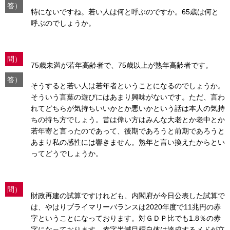
答）
特にないですね。若い人は何と呼ぶのですか。65歳は何と
呼ぶのでしょうか。
問）
75歳未満が若年高齢者で、75歳以上が熟年高齢者です。
答）
そうすると若い人は若年者ということになるのでしょうか。
そういう言葉の遊びにはあまり興味がないです。ただ、言わ
れてどちらが気持ちいいかとか悪いかという話は本人の気持
ちの持ち方でしょう。昔は偉い方はみんな大老とか老中とか
若年寄と言ったのであって、後期であろうと前期であろうと
あまり私の感性には響きません。熟年と言い換えたからとい
ってどうでしょうか。
問）
財政再建の試算ですけれども、内閣府が今日公表した試算で
は、やはりプライマリーバランスは2020年度で11兆円の赤
字ということになっております。対ＧＤＰ比でも1.8％の赤
字になっております。赤字半減目標自体は達成するメドが立