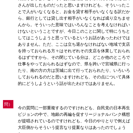
さんが出したものだったと思いますけれども、そういったこ
とで人がいなくなると、お金を貸す相手がいなくなる訳だか
ら、銀行としては貸し出す相手がいなくなれば成り立ちませ
んから。そういった意味ではいろんなことを考えなければい
けないということですが、今日このことに関して特にうちと
してはこうしようと思っているというお話があったわけでは
ありません。ただ、ここは立ち退かなければない地域で支店
を持っておられる方々はそれぞれその支店を休業しておられ
るはずですから、その閉じている分は、どこか他のところで
仕事をやっておられるはずなので、県を跨いで宮城県に行っ
たり、南の方の方は茨城に出て行っておられたり、いろいろ
しておられるのだと思いますけれども、その点について具体
的にどうしようという話が出たわけではありません。
問）
今の質問に一部重複するのですけれども、自民党の日本再生
ビジョンの中で、地銀の再編を促すリージョナルバンク構想
が提唱されているのですけれども、今日のやりとりで例えば
大臣側からそういう提言なり提案なりはあったのでしょう