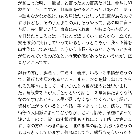
が起こった時、「籠城」と言ったあの言葉だけは、非常に印
象的でした。さすが、野馬追をやるところだけあって、使う
単語もなかなか説得力ある単語だなと思った記憶があるので
すけれども、そのまんまこの人はそうやって、あの時に言っ
た話、去年聞いた話、東京に来られました時に会った話と、
今日見たところとは、ほとんど違っていませんから、立てた
案を確実に実行していっているというところが、我々予算を
出す側にしてみれば、こういう市長がいると、きちっとお金
が使われているのだなという安心感があったというのが、正
直なところです。
銀行の方は、浜通り、中通り、会津、いろいろ事情が違うの
で、銀行も本店のあるところ、また、お金を貸し出しておら
れる先等々によって、ずいぶんと内容が違うとは思いまし
た。建設業等々が人手とかという話も、３県皆似たような話
なのですけれども、人手が足りなくなってくるという話と、
資材が上がっているという話、等々ありました。傍ら、商店
街等々人口減によってなかなか、という話等、業種によって
違いますので、貸し出す銀行側もそれによって感じが違いま
す。南の方のいわきの話と、北の相馬の話とはだいぶ違うの
もはっきりしています。何れにしても、銀行もそういったも