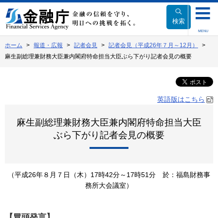
本
文
検索
へ
MENU
移
ホーム
報道・広報
記者会見
記者会見（平成26年７月～12月）
動
麻生副総理兼財務大臣兼内閣府特命担当大臣ぶら下がり記者会見の概要
英語版はこちら
麻生副総理兼財務大臣兼内閣府特命担当大臣
ぶら下がり記者会見の概要
（平成26年８月７日（木）17時42分～17時51分
於：福島財務事
務所大会議室）
【冒頭発言】