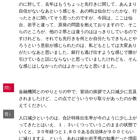
のに対して、去年はもうちょっと先行きに関して、あんまり
自信がないなあという感じを、あの時は仙台だったかな、行
ったときに聞いてそう思ったのですが、今回は、ここは仙
台、岩手と違って、原発の問題を抱えておりますので、そこ
らのところが、他の２県とは違うのははっきりしているので
すけれども、それでも先行きを何とか自分たちできちんとや
ろうという意欲が感じられたのは、私どもとしては大変あり
がたいなあと思いました。銀行も逃げ出すような感じで腰が
引けていると話にならないと思っていましたけれども、そん
な感じはしなかったのはよかったなと思いました。
問）
金融機関とのやりとりの中で、冒頭の挨拶で人口減少に言及
されましたけど、この点でどういうやり取りがあったのか教
えてください。
答）
人口減少というのは、合計特殊出生率が今のように少し上が
ってきたとはいえ、１．３いくつっていうこのままの状態で
いくと、３０年経つと１,８００ある自治体が９００ぐらい
に減りますよ、という、あれは確か岩手県の知事だった増田