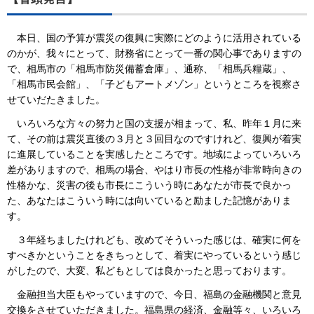
本日、国の予算が震災の復興に実際にどのように活用されている
のかが、我々にとって、財務省にとって一番の関心事でありますの
で、相馬市の「相馬市防災備蓄倉庫」、通称、「相馬兵糧蔵」、
「相馬市民会館」、「子どもアートメゾン」というところを視察さ
せていだたきました。
いろいろな方々の努力と国の支援が相まって、私、昨年１月に来
て、その前は震災直後の３月と３回目なのですけれど、復興が着実
に進展していることを実感したところです。地域によっていろいろ
差がありますので、相馬の場合、やはり市長の性格が非常時向きの
性格かな、災害の後も市長にこういう時にあなたが市長で良かっ
た、あなたはこういう時には向いていると励ました記憶がありま
す。
３年経ちましたけれども、改めてそういった感じは、確実に何を
すべきかということをきちっとして、着実にやっているという感じ
がしたので、大変、私どもとしては良かったと思っております。
金融担当大臣もやっていますので、今日、福島の金融機関と意見
交換をさせていただきました。福島県の経済、金融等々、いろいろ