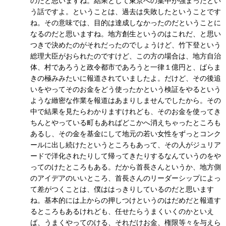
のだと思いますね。結果として東京への集中が強まったとい
う話ですよ。ということは、過去は失敗したということです
ね。その意味では、目的は達成しなかったのだということに
なるのだと思いますね。地方創生というのはこれだ、と思い
つきで決めたのがそれだったのでしょうけど、竹下登という
総理大臣がおられたのですけど、この方の場合は、地方自治
体、村であろうと政令都市であろうと一律１億円と、ばらま
きの極みみたいに報道されていましたよ。だけど、その後追
いをやってそのお金をどう使ったかという検証をやるという
ような緻密な作業を報道はあまりしませんでしたから。その
中で結果を見たらわかりますけれども、そのお金を使ってき
ちんとやっている町もあればどこかへ消えちゃったところも
あるし、その金を基金にして地元の若い女性をずっとコンク
ールに出し続けたというところもあって、その人がジュリア
ードで洋化されたりして帰ってきたりするなんていうのをや
ってのけたところもある。だから首長さんというか、地方側
のアイデアのいいところ、首長さんのリーダーシップによっ
て差がつくことは、僕ははっきりしているのだと思います
ね。基本的には上からの押しつけというのはだめだと報道す
るところもあるけれども、任せたらうまくいくのかといえ
ば、うまくやってのける、それだけお金、権限等々を与えら