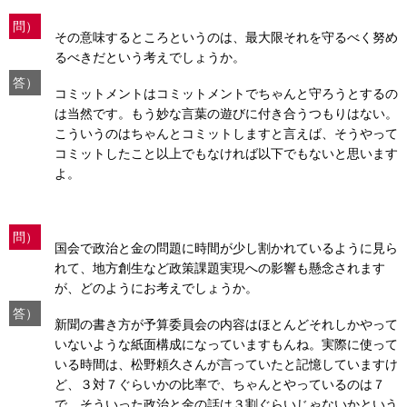
問）
その意味するところというのは、最大限それを守るべく努め
るべきだという考えでしょうか。
答）
コミットメントはコミットメントでちゃんと守ろうとするの
は当然です。もう妙な言葉の遊びに付き合うつもりはない。
こういうのはちゃんとコミットしますと言えば、そうやって
コミットしたこと以上でもなければ以下でもないと思います
よ。
問）
国会で政治と金の問題に時間が少し割かれているように見ら
れて、地方創生など政策課題実現への影響も懸念されます
が、どのようにお考えでしょうか。
答）
新聞の書き方が予算委員会の内容はほとんどそれしかやって
いないような紙面構成になっていますもんね。実際に使って
いる時間は、松野頼久さんが言っていたと記憶していますけ
ど、３対７ぐらいかの比率で、ちゃんとやっているのは７
で、そういった政治と金の話は３割ぐらいじゃないかという