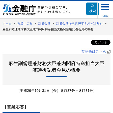
本
文
検索
へ
MENU
移
ホーム
報道・広報
記者会見
記者会見（平成26年７月～12月）
動
麻生副総理兼財務大臣兼内閣府特命担当大臣閣議後記者会見の概要
英語版はこちら
麻生副総理兼財務大臣兼内閣府特命担当大臣
閣議後記者会見の概要
（平成26年10月31日（金）８時37分～８時51分）
【質疑応答】