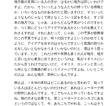
地方版の支局にいる人の方が、はるかに地方は詳しいわけで
すよ。だから、そういったような人たちの持っている情報と
か、いろいろなものがあるのだと思いますけど、そういった
ようなものじゃなくて何となくこういう話をすると、すぐ日
本の地方では、じゃあ、上からどんな予算がつくのですかと
か、つく前にどういうアイデアがあるかというのを教えてく
れさえすれば、それにあたって、じゃあ、この予算が総務省
のこの予算ですよとか、何々の話ですよというのが出てくる
ように、アイデアを出すのはそちらですという意識の切りか
えをしないとなかなかうまくいかないのだと、僕はそう思っ
ています。ただ、これだけ何十年間も多くの人が地方、地方
と言いながら東京に出てきたというのは、私がイギリスにい
たから言うわけではないけど、イギリス、ロンドンと言った
ら何となく労働者の町というイメージですよね。いいところ
の人は、みんな地方、郊外にいるんですよ。
例えば、ＩＢＭの本社はどこにあるのかと言われて、知って
いる人はほとんどいないのだけれど、あれはニューヨーク州
の郊外にあるんですよ。そこでちゃんとやっているんですよ
ね。他の大きな企業でも、皆ニューヨークとかシカゴにある
というのではなくて、今、あちこちでやれる。こっちはそう