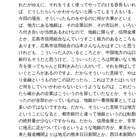
れたがゆえに、それをうまく使ってやってのける首長もいれ
ば、どうしたらいいかわからないと困ってしまう人もいる。
今回の場合、そういったものをやるのに何が大事かといえ
ば、地方にある地銀は、その企業以外、その市以外、いろい
ろ付き合いが当然あるわけなので、地銀に限らず、信用金庫
とか、広島市信用組合なんていうすごく能力のあるところも
あります。広島市信用組合の山本さんなんかはすごいと思う
けれども、こういった人のいるところとか、中国地方の山口
銀行もそうだと思うけど、こういったところは間違いなく地
方を使ってちゃんと目利きみたい人がいて、それを伸ばして
いくところがあるのですよ。だからそういった意味で、やは
り金融というものがこの話だったら、これはできたはいいけ
ど何をしていいかわからないというようなものは、これだっ
たら確かあの企業はこういうのを探していたなとか、そうい
ったのが全部わかっているのは、地銀が一番情報量としては
多いのではないですかね。だから、そういった意味では地方
ということになると、都市銀行と違って地銀というのは転勤
の絶対量が少ないですからね。だから、信用金庫とか、非常
に地元に足がついているというような地銀の方が、東京から
来た報道機関よりは地元の熊本日日新聞とか、西日本新聞の