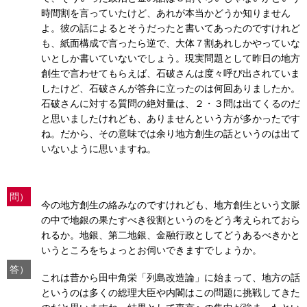
時間割を言っていたけど、あれが本当かどうか知りません
よ。彼の話によるとそうだったと書いてあったのですけれど
も、紙面構成で言ったら逆で、大体７割あれしかやっていな
いとしか書いていないでしょう。現実問題として昨日の地方
創生で言わせてもらえば、石破さんは度々呼び出されていま
したけど、石破さんが答弁に立ったのは何回ありましたか。
石破さんに対する質問の絶対量は、２・３問は出てくるのだ
と思いましたけれども、ありませんという方が多かったです
ね。だから、その意味では余り地方創生の話というのは出て
いないように思いますね。
問）
今の地方創生の絡みなのですけれども、地方創生という文脈
の中で地銀の果たすべき役割というのをどう考えられておら
れるか。地銀、第二地銀、金融行政としてどうあるべきかと
いうところをちょっとお伺いできますでしょうか。
答）
これは昔から田中角栄「列島改造論」に始まって、地方の話
というのは多くの総理大臣や内閣はこの問題に挑戦してきた