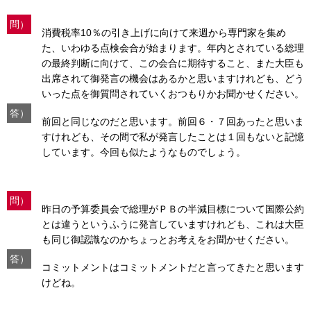
問）
消費税率10％の引き上げに向けて来週から専門家を集め
た、いわゆる点検会合が始まります。年内とされている総理
の最終判断に向けて、この会合に期待すること、また大臣も
出席されて御発言の機会はあるかと思いますけれども、どう
いった点を御質問されていくおつもりかお聞かせください。
答）
前回と同じなのだと思います。前回６・７回あったと思いま
すけれども、その間で私が発言したことは１回もないと記憶
しています。今回も似たようなものでしょう。
問）
昨日の予算委員会で総理がＰＢの半減目標について国際公約
とは違うというふうに発言していますけれども、これは大臣
も同じ御認識なのかちょっとお考えをお聞かせください。
答）
コミットメントはコミットメントだと言ってきたと思います
けどね。