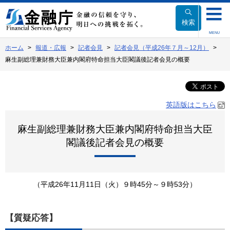
本
文
検索
へ
MENU
移
ホーム
報道・広報
記者会見
記者会見（平成26年７月～12月）
動
麻生副総理兼財務大臣兼内閣府特命担当大臣閣議後記者会見の概要
英語版はこちら
麻生副総理兼財務大臣兼内閣府特命担当大臣
閣議後記者会見の概要
（平成26年11月11日（火）９時45分～９時53分）
【質疑応答】