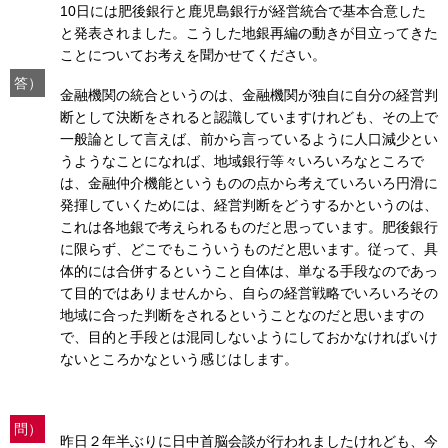
10日には肥後銀行と鹿児島銀行が経営統合で基本合意した
と発表されました。こうした地銀再編の動きが目立ってきた
ことについてお考えを聞かせてください。
答）
金融機関の統合というのは、金融機関が独自に自分の経営判
断として決断をされると認識していますけれども、その上で
一般論として言えば、前から言っているように人口減少とい
うようなことになれば、地域銀行等々いろいろなところで
は、金融仲介機能というものの点から考えていろいろ円滑に
発揮していくためには、経営判断をどうするかというのは、
これは各地銀で考えられるものだと思っています。肥後銀行
に限らず、どこでもこういうものだと思います。従って、具
体的には合併するということ自体は、単なる手段なのであっ
て目的ではありませんから、自らの経営戦略でいろいろその
地域に合った判断をされるということなのだと思いますの
で、目的と手段とは混同しないようにしておかなければいけ
ないところかなという感じはします。
問）
昨日２年半ぶりに日中首脳会談が行われましたけれども、今