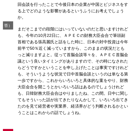
回会談を行ったことで今後日本の企業が中国とビジネスをす
る上でどのような影響があるというふうにお考えでしょう
か。
答）
まだそこまでの段階にはいっていないのだと思いますけれど
も、今年の10月22日に、ＡＰＥＣの財務大臣会合で筆頭副
首相である張高麗氏と話をした時に、日本の対中投資は今年
前半で50％近く減っていますから、このままの状況だとも
っと減りますよと。従って首脳会談等々を、ＡＰＥＣ首脳会
議という良いタイミングがありますので、その時になされた
らどうですかということを申し上げたことは事実ですけれど
も、そういうような状況で日中首脳会談というのは単なる第
一歩ですから、これからいろいろと具体的な案をやり、財務
大臣会合を開こうとかいろいろ話はあるのでしょうけれど
も、日韓財務大臣会合はやりましたね、この間。日中に関し
てもそういった話が出てきたりなんかして、いろいろ出てき
たのを見て経営者や実業界、経済界がどう判断されるかとい
うことはこれからの話でしょうね。