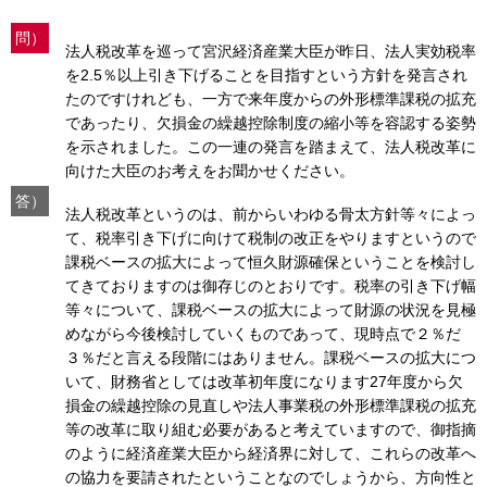
問）
法人税改革を巡って宮沢経済産業大臣が昨日、法人実効税率
を2.5％以上引き下げることを目指すという方針を発言され
たのですけれども、一方で来年度からの外形標準課税の拡充
であったり、欠損金の繰越控除制度の縮小等を容認する姿勢
を示されました。この一連の発言を踏まえて、法人税改革に
向けた大臣のお考えをお聞かせください。
答）
法人税改革というのは、前からいわゆる骨太方針等々によっ
て、税率引き下げに向けて税制の改正をやりますというので
課税ベースの拡大によって恒久財源確保ということを検討し
てきておりますのは御存じのとおりです。税率の引き下げ幅
等々について、課税ベースの拡大によって財源の状況を見極
めながら今後検討していくものであって、現時点で２％だ
３％だと言える段階にはありません。課税ベースの拡大につ
いて、財務省としては改革初年度になります27年度から欠
損金の繰越控除の見直しや法人事業税の外形標準課税の拡充
等の改革に取り組む必要があると考えていますので、御指摘
のように経済産業大臣から経済界に対して、これらの改革へ
の協力を要請されたということなのでしょうから、方向性と