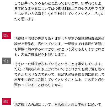
しては共有できるものだと思っております。いずれにせよ、
具体的な改革案については今後税制改正プロセスの中で与党
ともいろいろ協議をしながら検討していくというところなの
だと思います。
問）
消費税再増税の先送り論と連動した早期の衆議院解散総選挙
論が与野党内に広がっています。一部報道では総理が来週に
も解散に踏み切るのではないかという見方もありますけれど
も、大臣の御見解をお願いします。
答）
そういった報道がされているということは承知しています。
ただ、消費税の引き上げについてはこれまでも繰り返し述べ
てきたとおりなのであって、経済状況等を総合的に勘案して
本年中に適切に判断していくということ以上、この前と何か
変わっていることはありません。
問）
地方銀行の再編について、横浜銀行と東日本銀行に続いて、