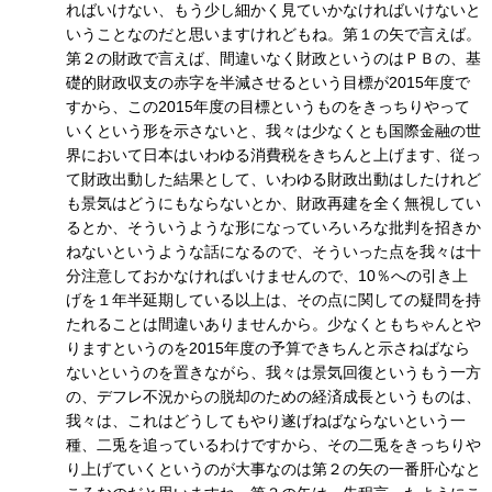
ればいけない、もう少し細かく見ていかなければいけないと
いうことなのだと思いますけれどもね。第１の矢で言えば。
第２の財政で言えば、間違いなく財政というのはＰＢの、基
礎的財政収支の赤字を半減させるという目標が2015年度で
すから、この2015年度の目標というものをきっちりやって
いくという形を示さないと、我々は少なくとも国際金融の世
界において日本はいわゆる消費税をきちんと上げます、従っ
て財政出動した結果として、いわゆる財政出動はしたけれど
も景気はどうにもならないとか、財政再建を全く無視してい
るとか、そういうような形になっていろいろな批判を招きか
ねないというような話になるので、そういった点を我々は十
分注意しておかなければいけませんので、10％への引き上
げを１年半延期している以上は、その点に関しての疑問を持
たれることは間違いありませんから。少なくともちゃんとや
りますというのを2015年度の予算できちんと示さねばなら
ないというのを置きながら、我々は景気回復というもう一方
の、デフレ不況からの脱却のための経済成長というものは、
我々は、これはどうしてもやり遂げねばならないという一
種、二兎を追っているわけですから、その二兎をきっちりや
り上げていくというのが大事なのは第２の矢の一番肝心なと