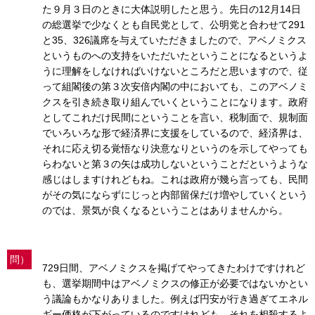
た９月３日のときに大体説明したと思う。先日の12月14日
の総選挙で少なくとも自民党として、公明党と合わせて291
と35、326議席を与えていただきましたので、アベノミクス
というものへの支持をいただいたということになるというよ
うに理解をしなければいけないところだと思いますので、従
って組閣後の第３次安倍内閣の中においても、このアベノミ
クスを引き続き取り組んでいくということになります。政府
としてこれだけ民間にということを言い、税制面で、規制面
でいろいろな形で経済界に支援をしているので、経済界は、
それに応え切る覚悟なり決意なりというのを示してやっても
らわないと第３の矢は成功しないということだというような
感じはしますけれどもね。これは政府が幾ら言っても、民間
がその気にならずにじっと内部留保だけ増やしていくという
のでは、景気が良くなるということはありませんから。
問）
729日間、アベノミクスを掲げてやってきたわけですけれど
も、選挙期間中はアベノミクスの修正が必要ではないかとい
う議論もかなりありました。例えば円安が行き過ぎてエネル
ギー価格が下がっているのですけれども、それを相殺するよ