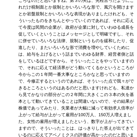
ころなのだと思いますね。第３の矢は、先程言ったようにこ
れだけ税制面とか規制とかいろいろな形で、風穴を開けます
とか岩盤規制とかいろいろな表現がありましたけれども、そ
ういったものをきちんとやっていくのであれば、それに応え
て今度は民間の企業が、政府が企業に対していわゆる成長を
促していくということはメッセージとして明確ですし、それ
に併せていろいろな法律、規制というものを緩和したり、促
進したり、またいろいろな形で消費を増やしていくために
は、給与を上げるという話までいわゆる財界、経営者側と話
をしているほどですから。そういったことをやっていますの
で、それに応えて経済界がどう動いてくるかというところが
今からこの１年間一番大事なところかなと思っていますの
で、今修正するというのであれば、そういった点で我々がで
きるところというのはあるのだと思いますけれども、私達か
ら見てかなりの部分がこの２年間に大きくこの３本の矢を基
本として動いてきていることは間違いないので、その結果が
株価であってみたり、失業者が大幅に減って有効求人倍率が
上がって給与が上がって雇用が100万人、150万人増えまし
た、女性の雇用が増えましたという、数字が上がってきてい
ますので、そういったことは、はっきりした答えが出てきて
いるのに応えてアベノミクスの評価が高かったのだと思いま