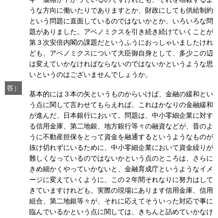
うな方向に働いたりでありますとか、財政にしても供給制約
という問題に直面しているのではないかとか、いろいろな問
題がありました。アベノミクスを引き続き続けていくことが
第３次安倍内閣の課題だというふうにおっしゃいましたけれ
ども、アベノミクスについて大臣御自身として、多少この辺
は変えていかなければならないのではないかというような思
いというのはございませんでしょうか。
答）
基本的には３本の矢というものからいけば、金融の緩和とい
う点に関して言わせてもらえれば、これはかなりの金融緩和
が進んだ、日本銀行において。問題は、中小零細企業に対す
る信用金庫、第二地銀、地方銀行等々の融資などが、昔のよ
うに不動産担保をとって資金を融通するというようなものが
抜け切れずにいるために、中小零細企業において資金繰りが
難しくなっているのではないかという点のところは、さらに
きめ細かくやっていかないと、金融育成庁というようなイメ
ージに変えていくように、この２年間それなりに努力はして
きていますけれども。実際の現場にあります信用金庫、信用
組合、第二地銀等々が、それに応えてそういった対応で事に
臨んでいるかという点に関しては、きちんと詰めていかなけ