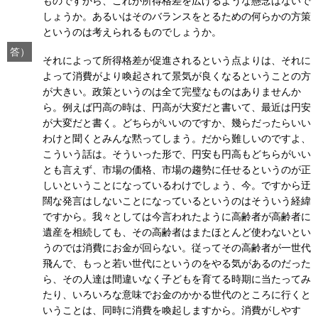
ものですから、これが所得格差を広げるような懸念はないで
しょうか。あるいはそのバランスをとるための何らかの方策
というのは考えられるものでしょうか。
答）
それによって所得格差が促進されるという点よりは、それに
よって消費がより喚起されて景気が良くなるということの方
が大きい。政策というのは全て完璧なものはありませんか
ら。例えば円高の時は、円高が大変だと書いて、最近は円安
が大変だと書く。どちらがいいのですか、幾らだったらいい
わけと聞くとみんな黙ってしまう。だから難しいのですよ、
こういう話は。そういった形で、円安も円高もどちらがいい
とも言えず、市場の価格、市場の趨勢に任せるというのが正
しいということになっているわけでしょう、今。ですから迂
闊な発言はしないことになっているというのはそういう経緯
ですから。我々としては今言われたように高齢者が高齢者に
遺産を相続しても、その高齢者はまたほとんど使わないとい
うのでは消費にお金が回らない。従ってその高齢者が一世代
飛んで、もっと若い世代にというのをやる気があるのだった
ら、その人達は間違いなく子どもを育てる時期に当たってみ
たり、いろいろな意味でお金のかかる世代のところに行くと
いうことは、同時に消費を喚起しますから。消費がしやす