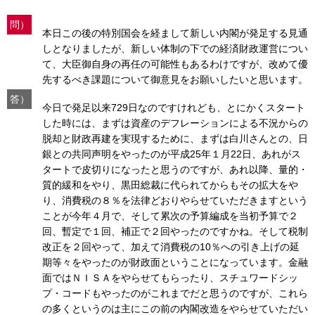
問）
本日この後の特別国会を経まして新しい内閣が発足する見通
しとなりましたが、新しい体制の下での経済財政運営につい
て、大臣御自身の再任の可能性もあるわけですが、改めて優
先するべき課題について御意見をお願いしたいと思います。
答）
今日で発足以来729日なのですけれども、とにかくスタート
した時には、まずは資産のデフレーションによる不況からの
脱却と財政再建を実現するために、まずは白川さんとの、日
銀との共同声明をやったのが平成25年１月22日、あれがス
タートで皮切りになったと思うのですが、あれ以降、量的・
質的緩和をやり、黒田総裁に代られてからもその拡大をや
り、消費税の８％を法律どおりやらせていただきますという
ことが今年４月で、そして累次の予算編成を当初予算で２
回、暫定で１回、補正で２回やったのですかね。そして税制
改正を２回やって、加えて消費税の10％への引き上げの延
期等々をやったのが財政面ということになっています。金融
面ではＮＩＳＡをやらせてもらったり、スチュワードシッ
プ・コードもやったのがこれまでだと思うのですが、これら
の多くというのは主にこの前の内閣改造をやらせていただい