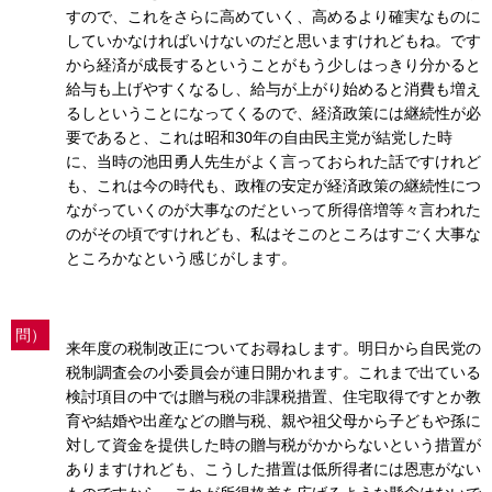
すので、これをさらに高めていく、高めるより確実なものに
していかなければいけないのだと思いますけれどもね。です
から経済が成長するということがもう少しはっきり分かると
給与も上げやすくなるし、給与が上がり始めると消費も増え
るしということになってくるので、経済政策には継続性が必
要であると、これは昭和30年の自由民主党が結党した時
に、当時の池田勇人先生がよく言っておられた話ですけれど
も、これは今の時代も、政権の安定が経済政策の継続性につ
ながっていくのが大事なのだといって所得倍増等々言われた
のがその頃ですけれども、私はそこのところはすごく大事な
ところかなという感じがします。
問）
来年度の税制改正についてお尋ねします。明日から自民党の
税制調査会の小委員会が連日開かれます。これまで出ている
検討項目の中では贈与税の非課税措置、住宅取得ですとか教
育や結婚や出産などの贈与税、親や祖父母から子どもや孫に
対して資金を提供した時の贈与税がかからないという措置が
ありますけれども、こうした措置は低所得者には恩恵がない