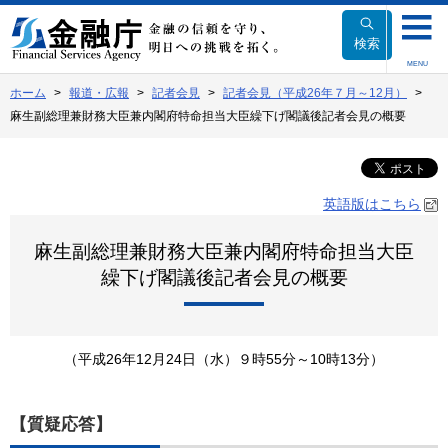
本
文
検索
へ
MENU
移
ホーム
報道・広報
記者会見
記者会見（平成26年７月～12月）
動
麻生副総理兼財務大臣兼内閣府特命担当大臣繰下げ閣議後記者会見の概要
英語版はこちら
麻生副総理兼財務大臣兼内閣府特命担当大臣
繰下げ閣議後記者会見の概要
（平成26年12月24日（水）９時55分～10時13分）
【質疑応答】