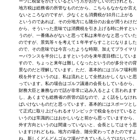
ーツに税金をかけているという方がおかしいのだけれども、
地方税は総務省の所管なものだから、こちらもなかなか言え
ないところなのですが、少なくとも消費税が10月に上がる
というのであれば、その分地方にも随分のお金が潤うわけだ
から、そういった意味では消費税を引き上げる時に外すとい
うのが、一番痛みがないと思って私は来年かなと思っていた
のですが、景気等々を考えて１年半ずらすことになりました
ので、その意味では今言ったような時期、加えてプライマリ
ーバランスを半分にしますというのを来年度目標にしていま
すので、ちょっと来年は難しくなったというのが多分その背
景なのだと理解しています。ただ、基本的にはゴルフ場利用
税を外すというのは、私は流れとして全然おかしくないと思
っています。私の場合はゴルフ議連の会長もしているから、
財務大臣と兼務なので話が非常に込み入るとよく言われます
し、あくまでも総務省の所管の話なので、よく話をしなけれ
ばいけないものだと思っています。基本的にはスポーツとし
て正式に取り上げられるオリンピックで税金をかけていると
いうのは常識的にはおかしいなと前から思っていますから、
外す方向というのは間違っていないと、会長としてはそう思
いますけれどもね。地方の場合、随分変わってきたのですよ
ね。新しくどんどんゴルフ場ができているふうではないでし