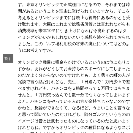
す。東京オリンピックで正式種目になるので、それまでは時
間があるということを理由に挙げられていますから、そこを
考えるとオリンピックまでには廃止も視野にあるのかとも受
け取れます。大臣はこれまで総務省所管とは言われながらも
消費税率が来年10％に引き上げになれば今廃止するのはタ
イミングがいいかもしれないという感想を述べられておられ
ました。このゴルフ場利用税の将来の廃止についてはどのよ
うにお考えですか。
答）
オリンピック種目に税金をかけているというのは他にありま
すかね。あれがどうしてお金持ちのスポーツにしてしまった
のだかよく分からないのですけれども。よく我々の町の人が
冗談で言う話だけれども、先生、１日遊んで１万円少々で遊
べますけれども、パチンコを５時間やって１万円ではもちま
せんと。１万円突っ込んでも数十分でなくなってしまいます
よと。パチンコをやっている人の方が金持ちじゃないのです
かねと。反論ができなくて、なるほど、うまいことを言うな
と思って聞いていたのだけれども、随分ゴルフというものの
イメージは昔とは変わったものになっているのだと思います
けれどもね。ですからオリンピックの種目になるようなスポ