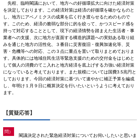
先程、臨時閣議において、地方への好循環拡大に向けた経済対策
を決定しております。この経済対策は経済の好循環を確かなものと
し、地方にアベノミクスの成果を広く行き渡らせるためのもので
す。このため、経済の脆弱な部分に的を絞って、かつスピード感を
持って対応することとして、現下の経済情勢を踏まえた生活者・事
業者への支援、次に地方が直面する構造的課題への実効ある取り組
みを通じた地方の活性化、３番目に災害復旧・復興加速化等、災
害・危機等への対応、この３点に重点を置いて取りまとめておりま
す。具体的には地域住民生活等緊急支援のための交付金をはじめと
して個人の消費のてこ入れと地方経済を底上げする力強い経済対策
になっていると考えております。また規模については国費3.5兆円と
しております。今回の経済対策に基づいて速やかに補正予算を編成
し、年明け１月９日に概算決定を行いたいというように考えており
ます。
【質疑応答】
問）
閣議決定された緊急経済対策についてお伺いしたいと思いま