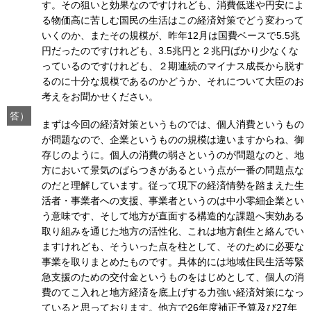
す。その狙いと効果なのですけれども、消費低迷や円安によ
る物価高に苦しむ国民の生活はこの経済対策でどう変わって
いくのか、またその規模が、昨年12月は国費ベースで5.5兆
円だったのですけれども、3.5兆円と２兆円ばかり少なくな
っているのですけれども、２期連続のマイナス成長から脱す
るのに十分な規模であるのかどうか、それについて大臣のお
考えをお聞かせください。
答）
まずは今回の経済対策というものでは、個人消費というもの
が問題なので、企業というものの規模は違いますからね、御
存じのように。個人の消費の弱さというのが問題なのと、地
方において景気のばらつきがあるという点が一番の問題点な
のだと理解しています。従って現下の経済情勢を踏まえた生
活者・事業者への支援、事業者というのは中小零細企業とい
う意味です、そして地方が直面する構造的な課題へ実効ある
取り組みを通じた地方の活性化、これは地方創生と絡んでい
ますけれども、そういった点を柱として、そのために必要な
事業を取りまとめたものです。具体的には地域住民生活等緊
急支援のための交付金というものをはじめとして、個人の消
費のてこ入れと地方経済を底上げする力強い経済対策になっ
ていると思っております。他方で26年度補正予算及び27年