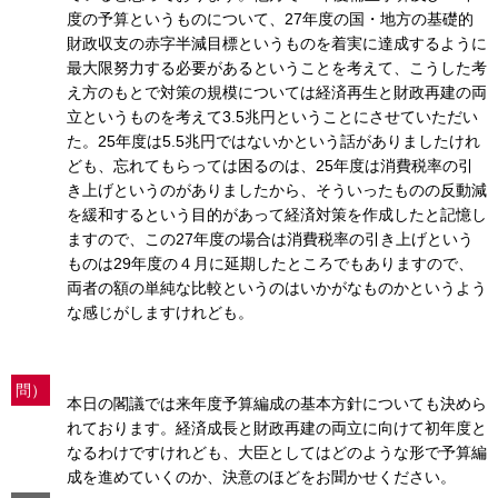
度の予算というものについて、27年度の国・地方の基礎的
財政収支の赤字半減目標というものを着実に達成するように
最大限努力する必要があるということを考えて、こうした考
え方のもとで対策の規模については経済再生と財政再建の両
立というものを考えて3.5兆円ということにさせていただい
た。25年度は5.5兆円ではないかという話がありましたけれ
ども、忘れてもらっては困るのは、25年度は消費税率の引
き上げというのがありましたから、そういったものの反動減
を緩和するという目的があって経済対策を作成したと記憶し
ますので、この27年度の場合は消費税率の引き上げという
ものは29年度の４月に延期したところでもありますので、
両者の額の単純な比較というのはいかがなものかというよう
な感じがしますけれども。
問）
本日の閣議では来年度予算編成の基本方針についても決めら
れております。経済成長と財政再建の両立に向けて初年度と
なるわけですけれども、大臣としてはどのような形で予算編
成を進めていくのか、決意のほどをお聞かせください。