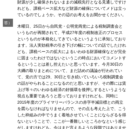
財源が少し確保されないままの減税先行となる見通しですけ
れども、課税ベース拡大など財源の確保についてメドは立っ
ているのでしょうか。その辺のお考えをお聞かせください。
答）
木曜日、25日から自民党・公明党両党による税制調査会と
いうものが再開されて、平成27年度の税制改正のプロセス
というものが本格化してきているというように承知しており
ます。法人実効税率の引き下げの幅についての話でしたけれ
ども、課税ベースの拡大によるいわゆる財源確保などが完全
に固まったわけではないというこの時点においてコメントす
るということは差し控えたいと思っています。今月30日の
大綱の取りまとめについて、まだ詰めの議論が行われてい
て、党の方では29、30日と引き続いていろいろ税制調査会
の話がやられることになるのだと思いますが、その際には賃
上げ等々のいわゆる経済の好循環を後押しするというような
視点も重要であろうと思っておりますけれども、同時に
2015年度のプライマリーバランスの赤字半減目標との両立
を図らなければなりませんので、その点も考えた上で、こう
した枠組みの中でうまく着地させていくことにならざるを得
ないということで、ここが一番難しいところかなという感じ
がしますけれども。今はまだ言えるような段階ではありませ