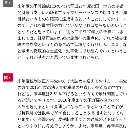
答）
来年度の予算編成においては平成27年度の国・地方の基礎
的財政収支、いわゆるプライマリーバランスの対ＧＤＰ半減
目標というものを確実に達成するということにしております
ので、これを最大限努力していかなければならないというこ
となのだと思っています。従って平成27年度の予算につき
ましては、経済再生のための施策への重点化、それと社会保
障の自然増というものを含めて聖域なく取り組み、見直しな
ど歳出の徹底的な重点化・効率化に取り組んでいくというこ
と、それが基本だと思っていますけれどもね。
問）
来年度税制改正が与党の方で大詰めを迎えております。与党
の方で2015年度の法人実効税率の見直しが焦点なのですけ
れども、来年度は2.51％下げるという方向で最終調整してい
ると聞いております。2016年度までの下げ幅を合わせて
３％を超えるという見通しになっているということですが、
成長戦略では数年で20％台にすることを目指すとなってお
りますが、今回の来年度税制改正でこの達成のメドは立った
というふうにお考えでしょうか。また、来年度、再来年度は