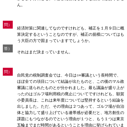
ん。
問）
経済対策に関連してなのですけれども、補正を１月９日に概
算決定するということなのですが、補正の規模についてはも
う大臣の方で固まっていますでしょうか。
答）
それはまだ決まっていません。
問）
自民党の税制調査会では、今日は○×審議という長時間で、
ほぼ全ての項目について結論が出たものと、この後のマル政
審議に送られたものとが分かれました。最も議論が盛り上が
ったのはゴルフ場利用税の廃止についてですけれども、額賀
小委員長は、これは来年度については堅持するという結論を
出しました。ただ、その理由は２つあって、ゴルフ場が自治
体と協力して盛り上げている連帯感が必要だと、地方創生の
課題にもつながるのでという理由が１つと、もう１つは東京
五輪までまだ時間があるということを理由に挙げられていま