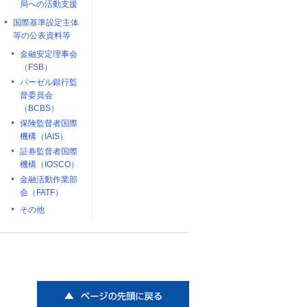
局への活動支援
国際基準設定主体
等の公表資料等
金融安定理事会
（FSB）
バーゼル銀行監
督委員会
（BCBS）
保険監督者国際
機構（IAIS）
証券監督者国際
機構（IOSCO）
金融活動作業部
会（FATF）
その他
ページの先頭に戻る