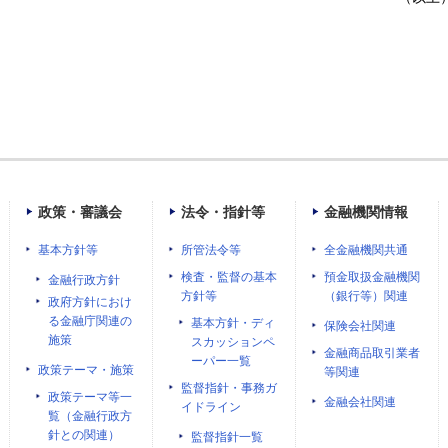
政策・審議会
法令・指針等
金融機関情報
基本方針等
所管法令等
全金融機関共通
検査・監督の基本
預金取扱金融機関
金融行政方針
方針等
（銀行等）関連
政府方針におけ
る金融庁関連の
基本方針・ディ
保険会社関連
施策
スカッションペ
金融商品取引業者
ーパー一覧
政策テーマ・施策
等関連
監督指針・事務ガ
政策テーマ等一
金融会社関連
イドライン
覧（金融行政方
針との関連）
監督指針一覧