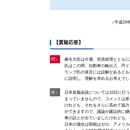
（平成29
【質疑応答】
問）
麻生大臣は今週、安倍総理とともに
氏はこの間、自動車の輸出入、円ド
ランプ氏の発言には誤解があるとも
に説明し、理解を求めるお考えでし
答）
日米首脳会談については10日に行
まっていませんので、コメントは差
けれども、それをさらに高めて協力
ができますので、議論が建設的に継
車の話とか出ていましたけれども、
日本の場合は関税はゼロ、アメリカ