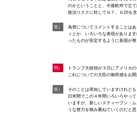
のかということと、今後欧州で立て
政治リスクに対してＧ７、Ｇ20を
答）
為替についてコメントすることはあ
ィとか、いろいろな表現があります
ったものが安定するように各国が努
問）
トランプ大統領が３日にアメリカの
これについての大臣の御所感をお聞
答）
そのことは承知していますけれども
日米間でこの４年間いろいろやって
いますが、新しいスティーブン・ム
うな努力を積み重ねていくのだと思