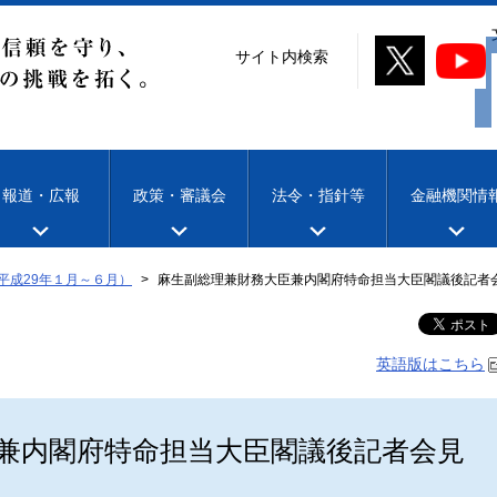
サイト内検索
報道・広報
政策・審議会
法令・指針等
金融機関情
平成29年１月～６月）
麻生副総理兼財務大臣兼内閣府特命担当大臣閣議後記者
英語版はこちら
兼内閣府特命担当大臣閣議後記者会見