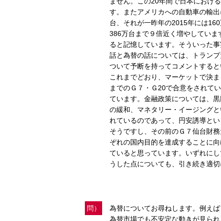
ません。この20年間で日本における
す。またアメリカへの自動車の輸出に
台、それが一昨年の2015年には1
386万台まで９倍近く増やしていま
ると記憶しています。そういった事
話と為替の話については、トランプ
ついて予断を持ってコメントすると
これまでどおり、マーケットで決ま
までのＧ７・Ｇ20で合意をされて
ています。金融政策については、黒
の緩和、マネタリー・イージングと
れているのであって、円安誘導とい
そうですし、その前のＧ７仙台財務
ぞれの国内目的を達成することに向
ていると思っています。いずれにし
うした点についても、引き続き適切
問）
為替についてお尋ねします。例えば
為替市場でも不安定な動きが見られ