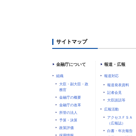
サイトマップ
金融庁について
報道・広報
組織
報道対応
大臣・副大臣・政
報道発表資料
務官
記者会見
金融庁の概要
大臣談話等
金融庁の改革
広報活動
所管の法人
アクセスＦＳＡ
予算・決算
（広報誌）
政策評価
白書・年次報告
採用情報