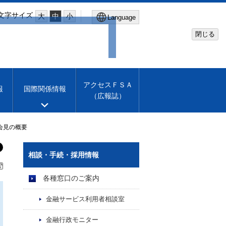
文字サイズ
大
中
小
Language
閉じる
Global Site
Financial Services Agency
アクセスＦＳＡ
報
国際関係情報
（広報誌）
Machine translation
English
会見の概要
相談・手続・採用情報
各種窓口のご案内
金融サービス利用者相談室
金融行政モニター