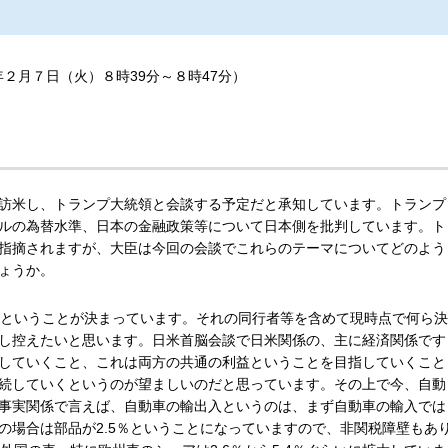
年２月７日（火）８時39分～８時47分）
訪米し、トランプ大統領と会談する予定だと承知しています。トランプ
ルの為替水準、日本の金融政策等について日本側を批判しています。ト
指摘されますが、大臣は今回の会談でこれらのテーマについてどのよう
ょうか。
うということが決まっています。それの同行者等を含めて現時点で何ら決
し控えたいと思います。日米首脳会談で日米関係の、主に経済関係です
していくこと、これは両方の共通の利益ということを目指していくこと
続していくというのが望ましいのだと思っています。その上で今、自動
事実関係で言えば、自動車の輸出入というのは、まず自動車の輸入では
の場合は部品が2.5％ということになっていますので、非関税障壁もあ