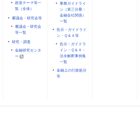
政策テーマ等一
事務ガイドライ
覧（全体）
ン（第三分冊：
金融会社関係）
審議会・研究会等
一覧
審議会・研究会
告示・ガイドライ
等一覧
ン・Ｑ＆Ａ等
研究・調査
告示・ガイドラ
イン・Ｑ＆Ａ・
金融研究センタ
法令解釈事例集
ー
一覧
金融上の行政処分
等