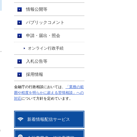
情報公開等
パブリックコメント
申請・届出・照会
オンライン行政手続
入札公告等
採用情報
金融庁の行政相談においては、
「業務の範
囲や程度を明らかに超える苦情相談」への
対応
について方針を定めています。
新着情報配信サービス
り