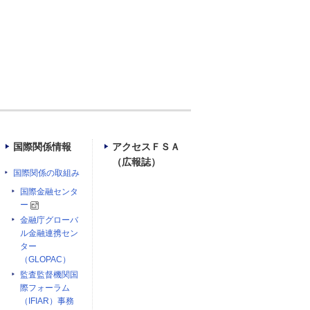
国際関係情報
アクセスＦＳＡ
（広報誌）
国際関係の取組み
国際金融センタ
ー
金融庁グローバ
ル金融連携セン
ター
（GLOPAC）
監査監督機関国
際フォーラム
（IFIAR）事務