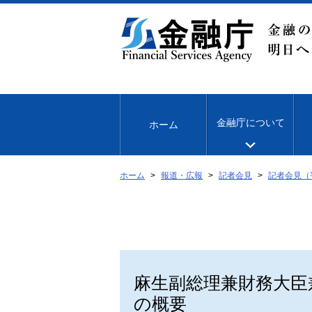
本
文
へ
移
動
金融庁について
ホーム
ホーム
報道・広報
記者会見
記者会見（
麻生副総理兼財務大臣
の概要