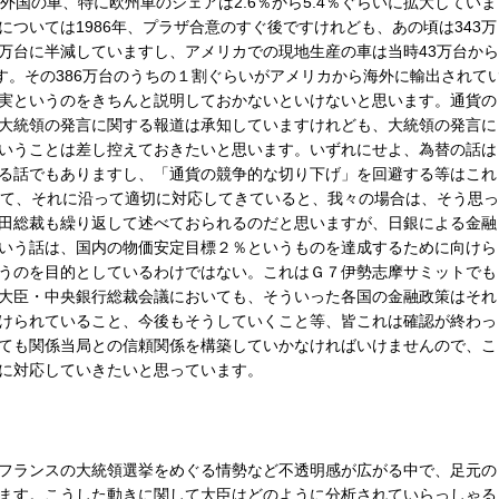
外国の車、特に欧州車のシェアは2.6％から5.4％ぐらいに拡大していま
ついては1986年、プラザ合意のすぐ後ですけれども、あの頃は343万
60万台に半減していますし、アメリカでの現地生産の車は当時43万台から
す。その386万台のうちの１割ぐらいがアメリカから海外に輸出されて
実というのをきちんと説明しておかないといけないと思います。通貨の
大統領の発言に関する報道は承知していますけれども、大統領の発言に
いうことは差し控えておきたいと思います。いずれにせよ、為替の話は
る話でもありますし、「通貨の競争的な切り下げ」を回避する等はこれ
いて、それに沿って適切に対応してきていると、我々の場合は、そう思っ
田総裁も繰り返して述べておられるのだと思いますが、日銀による金融
いう話は、国内の物価安定目標２％というものを達成するために向けら
うのを目的としているわけではない。これはＧ７伊勢志摩サミットでも
大臣・中央銀行総裁会議においても、そういった各国の金融政策はそれ
けられていること、今後もそうしていくこと等、皆これは確認が終わっ
ても関係当局との信頼関係を構築していかなければいけませんので、こ
に対応していきたいと思っています。
フランスの大統領選挙をめぐる情勢など不透明感が広がる中で、足元の
ます。こうした動きに関して大臣はどのように分析されていらっしゃる