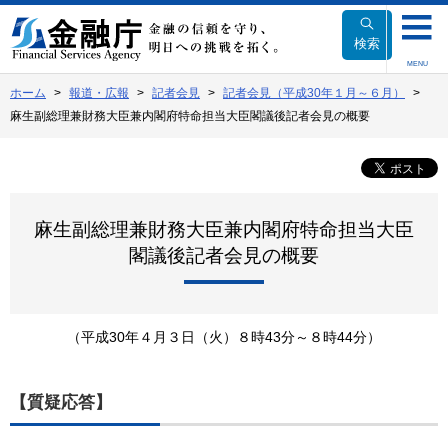
本
文
検索
へ
MENU
移
ホーム
報道・広報
記者会見
記者会見（平成30年１月～６月）
動
麻生副総理兼財務大臣兼内閣府特命担当大臣閣議後記者会見の概要
麻生副総理兼財務大臣兼内閣府特命担当大臣
閣議後記者会見の概要
（平成30年４月３日（火）８時43分～８時44分）
【質疑応答】