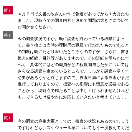
問）
４月２日で文書の改ざんの件で報道があってから１カ月たち
ました。現時点での調査内容と改めて問題の大きさについて
お聞かせください。
答）
今の調査状況ですか。既に調査が終わっている段階によっ
て、書き換えは当時の理財局の職員で行われたものであると
の判断は既にたどり着いたところなのですが、さらに、書き
換えの経緯、目的等がありますので、その詳細を明らかにす
べく、具体的にはどの職員がどの程度関与したかについては
さらなる調査を進めているところで、しっかり調査を尽くす
必要があろうかと存じますので、捜査当局による捜査がまだ
進行しておりますので、捜査への影響にも留意が必要である
ことから、現時点で確たることは申し上げられませんけれど
も、できるだけ速やかに対応していきたいと考えています。
問）
今の調査の麻生大臣としての、捜査の状況もあるのでしょう
ですけれども、スケジュール感についてもう一度教えてくだ