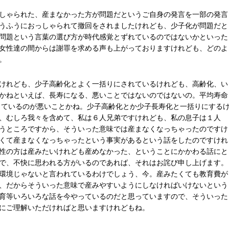
しゃられた、産まなかった方が問題だというご自身の発言を一部の発言
うふうにおっしゃられて撤回をされましたけれども、少子化が問題だと
問題という言葉の選び方が時代感覚とずれているのではないかといった
女性達の間からは謝罪を求める声も上がっておりますけれども、どのよ
。
けれども、少子高齢化とよく一括りにされているけれども、高齢化、い
かねといえば、長寿になる、悪いことではないのではないの。平均寿命
なっているのが悪いことかね。少子高齢化とか少子長寿化と一括りにする
、むしろ我々を含めて、私は６人兄弟ですけれども、私の息子は１人
うところですから、そういった意味では産まなくなっちゃったのですけ
くて産まなくなっちゃったという事実があるという話をしたのですけれ
性の方は産みたいけれども産めなかった、ということにかかわる話にと
で、不快に思われる方がいるのであれば、それはお詫び申し上げます。
環境じゃないと言われているわけでしょう、今。産みたくても教育費が
、だからそういった意味で産みやすいようにしなければいけないという
育等いろいろな話を今やっているのだと思っていますので、そういった
にご理解いただければと思いますけれどもね。