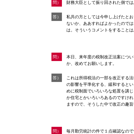
問）
財務大臣として振り回された側では
答）
私共の方としては今申し上げたとお
ないか、ああすればよかったのでは
は。そういうコメントをすることは
問）
本日、来年度の税制改正法案につい
か、改めてお願いします。
答）
これは所得税法の一部を改正する法
の影響を平準化する、緩和するとい
めに税制面でいろいろな処置を講じ
か住宅とかいろいろあるのですけれ
ますので、そうした中で改正の趣旨
問）
毎月勤労統計の件で１点確認なので