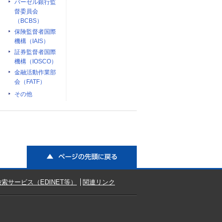
バーゼル銀行監
督委員会
（BCBS）
保険監督者国際
機構（IAIS）
証券監督者国際
機構（IOSCO）
金融活動作業部
会（FATF）
その他
ページの先頭に戻る
索サービス（EDINET等）
関連リンク