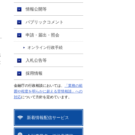
情報公開等
パブリックコメント
申請・届出・照会
オンライン行政手続
邸
入札公告等
大
採用情報
金融庁の行政相談においては、
「業務の範
こ
囲や程度を明らかに超える苦情相談」への
対応
について方針を定めています。
新着情報配信サービス