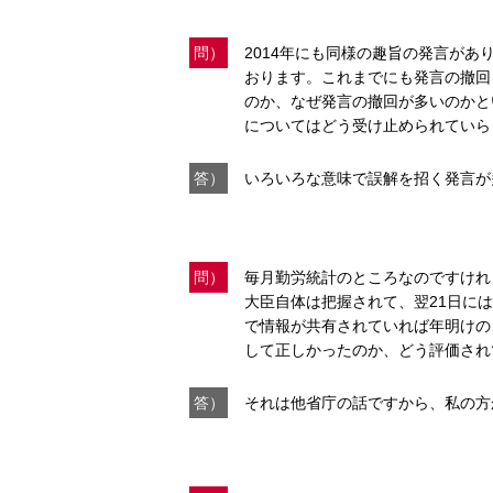
問）
2014年にも同様の趣旨の発言が
おります。これまでにも発言の撤回
のか、なぜ発言の撤回が多いのかと
についてはどう受け止められていら
答）
いろいろな意味で誤解を招く発言が
問）
毎月勤労統計のところなのですけれ
大臣自体は把握されて、翌21日に
で情報が共有されていれば年明けの
して正しかったのか、どう評価され
答）
それは他省庁の話ですから、私の方