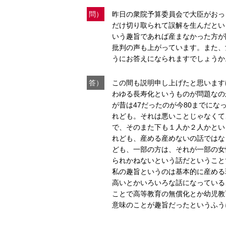
問）
昨日の衆院予算委員会で大臣がおっ
だけ切り取られて誤解を生んだとい
いう趣旨であれば産まなかった方が
批判の声も上がっています。また、
うにお答えになられますでしょうか
答）
この間も説明申し上げたと思います
わゆる長寿化というものが問題なの
が昔は47だったのが今80までに
れども。それは悪いことじゃなくて
で、そのまた下も１人か２人かとい
れども、産める産めないの話ではな
ども、一部の方は、それが一部の女
られかねないという話だということ
私の趣旨というのは基本的に産める
高いとかいろいろな話になっている
ことで高等教育の無償化とか幼児教
意味のことが趣旨だったというふう