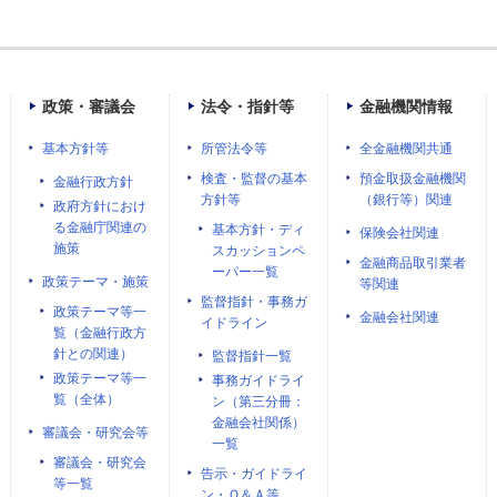
政策・審議会
法令・指針等
金融機関情報
基本方針等
所管法令等
全金融機関共通
検査・監督の基本
預金取扱金融機関
金融行政方針
方針等
（銀行等）関連
政府方針におけ
る金融庁関連の
基本方針・ディ
保険会社関連
施策
スカッションペ
金融商品取引業者
ーパー一覧
政策テーマ・施策
等関連
監督指針・事務ガ
政策テーマ等一
金融会社関連
イドライン
覧（金融行政方
針との関連）
監督指針一覧
政策テーマ等一
事務ガイドライ
覧（全体）
ン（第三分冊：
金融会社関係）
審議会・研究会等
一覧
審議会・研究会
告示・ガイドライ
等一覧
ン・Ｑ＆Ａ等