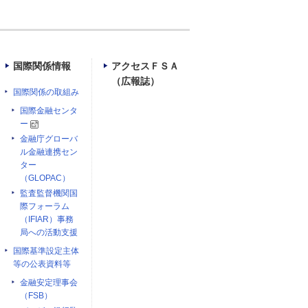
国際関係情報
アクセスＦＳＡ
（広報誌）
国際関係の取組み
国際金融センタ
ー
金融庁グローバ
ル金融連携セン
ター
（GLOPAC）
監査監督機関国
際フォーラム
（IFIAR）事務
局への活動支援
国際基準設定主体
等の公表資料等
金融安定理事会
（FSB）