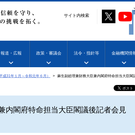
サイト内検索
報道・広報
政策・審議会
法令・指針等
金融機関情
平成31年１月～令和元年６月）
麻生副総理兼財務大臣兼内閣府特命担当大臣閣
兼内閣府特命担当大臣閣議後記者会見