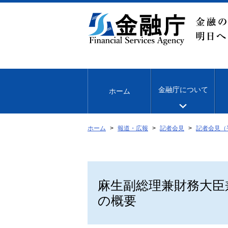
本
文
へ
移
動
金融庁について
ホーム
ホーム
報道・広報
記者会見
記者会見（
麻生副総理兼財務大臣
の概要