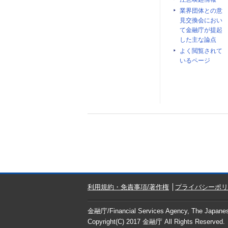
業界団体との意
見交換会におい
て金融庁が提起
した主な論点
よく閲覧されて
いるページ
利用規約・免責事項/著作権
プライバシーポリ
金融庁/
Financial Services Agency, The Japan
Copyright(C) 2017
金融庁
All Rights Reserved.