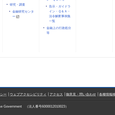
研究・調査
告示・ガイドラ
イン・Ｑ＆Ａ・
金融研究センタ
法令解釈事例集
ー
一覧
金融上の行政処分
等
シー
ウェブアクセシビリティ
アクセス
御意見・問い合わせ
各種情報検
ese Government
（法人番号6000012010023）