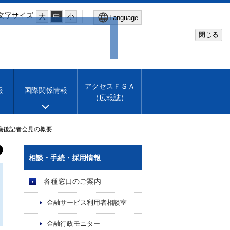
文字サイズ
大
中
小
Language
閉じる
Global Site
Financial Services Agency
アクセスＦＳＡ
報
国際関係情報
（広報誌）
Machine translation
English
議後記者会見の概要
相談・手続・採用情報
各種窓口のご案内
金融サービス利用者相談室
金融行政モニター