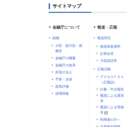
サイトマップ
金融庁について
報道・広報
組織
報道対応
大臣・副大臣・政
報道発表資料
務官
記者会見
金融庁の概要
大臣談話等
金融庁の改革
広報活動
所管の法人
アクセスＦＳＡ
予算・決算
（広報誌）
政策評価
白書・年次報告
採用情報
職員による講演
等
職員による寄稿
等
利用者の方へ
注意喚起情報