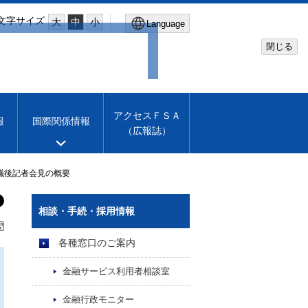
文字サイズ
大
中
小
Language
閉じる
Global Site
Financial Services Agency
アクセスＦＳＡ
報
国際関係情報
（広報誌）
Machine translation
English
議後記者会見の概要
相談・手続・採用情報
各種窓口のご案内
金融サービス利用者相談室
金融行政モニター