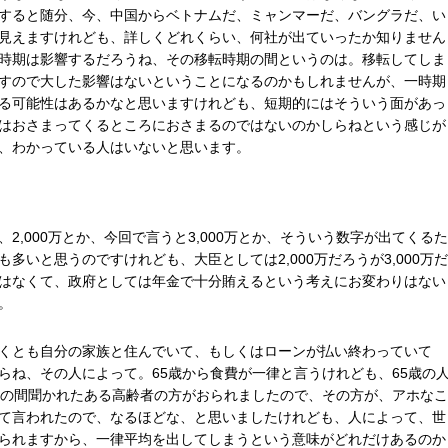
すると随分、今、中国からベトナムだ、ミャンマーだ、バングラだ、い
見えますけれども、詳しくどれくらい、何社が出ていったか知りません
時期は影響するだろうね、その移転時期の間というのは。移転してしま
すので大した影響はないということになるのかもしれませんが、一時期
る可能性はあるかなと思いますけれども、短期的にはそういう面があっ
はおさまってくるところにおさまるのではないのかしらねという感じが
、わかっている人はいないと思います。
2,000万とか、今回で言うと3,000万とか、そういう数字が出てくるた
多いと思うのですけれども、大臣としては2,000万だろうが3,000万だ
はなくて、政府としては年金で十分賄えるという考えにお変わりはない
。
くとも自分の家族と住んでいて、もしくはローンが払い終わっていて
らね、その人によって。65歳から食費が一律と言うけれども、65歳の
この間聞かれたある高齢者の方がおられましたので、その方が、アホなこ
て言われたので、なるほどな、と思いましたけれども、人によって、世
られますから、一律平均を出してしまうという意味がどれだけあるのか