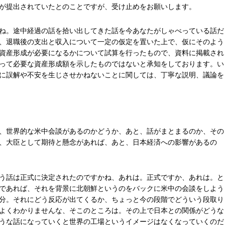
が提出されていたとのことですが、受け止めをお願いします。
ね。途中経過の話を拾い出してきた話を今あなたがしゃべっている話だ
、退職後の支出と収入について一定の仮定を置いた上で、仮にそのよう
資産形成が必要になるかについて試算を行ったもので、資料に掲載され
って必要な資産形成額を示したものではないと承知をしております。い
に誤解や不安を生じさせかねないことに関しては、丁寧な説明、議論を
、世界的な米中会談があるのかどうか、あと、話がまとまるのか、その
、大臣として期待と懸念があれば、あと、日本経済への影響があるの
う話は正式に決定されたのですかね、あれは。正式ですか、あれは。と
であれば、それを背景に北朝鮮というのをバックに米中の会談をしよう
分。それにどう反応が出てくるか、ちょっと今の段階でどういう段取り
よくわかりませんな、そこのところは。その上で日本との関係がどうな
うな話になっていくと世界の工場というイメージはなくなっていくのだ