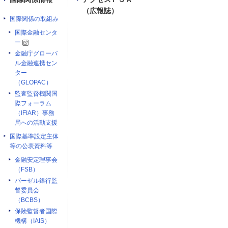
（広報誌）
国際関係の取組み
国際金融センタ
ー
金融庁グローバ
ル金融連携セン
ター
（GLOPAC）
監査監督機関国
際フォーラム
（IFIAR）事務
局への活動支援
国際基準設定主体
等の公表資料等
金融安定理事会
（FSB）
バーゼル銀行監
督委員会
（BCBS）
保険監督者国際
機構（IAIS）