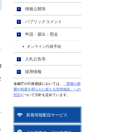
情報公開等
パブリックコメント
申請・届出・照会
オンライン行政手続
入札公告等
貨
採用情報
定
金融庁の行政相談においては、
「業務の範
囲や程度を明らかに超える苦情相談」への
対応
について方針を定めています。
新着情報配信サービス
の