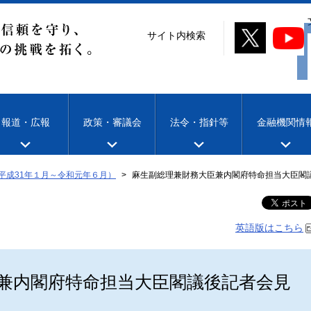
サイト内検索
報道・広報
政策・審議会
法令・指針等
金融機関情
平成31年１月～令和元年６月）
麻生副総理兼財務大臣兼内閣府特命担当大臣閣
英語版はこちら
兼内閣府特命担当大臣閣議後記者会見