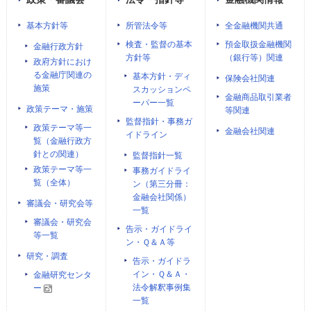
基本方針等
所管法令等
全金融機関共通
検査・監督の基本
預金取扱金融機関
金融行政方針
方針等
（銀行等）関連
政府方針におけ
る金融庁関連の
基本方針・ディ
保険会社関連
施策
スカッションペ
金融商品取引業者
ーパー一覧
政策テーマ・施策
等関連
監督指針・事務ガ
政策テーマ等一
金融会社関連
イドライン
覧（金融行政方
針との関連）
監督指針一覧
政策テーマ等一
事務ガイドライ
覧（全体）
ン（第三分冊：
金融会社関係）
審議会・研究会等
一覧
審議会・研究会
告示・ガイドライ
等一覧
ン・Ｑ＆Ａ等
研究・調査
告示・ガイドラ
イン・Ｑ＆Ａ・
金融研究センタ
法令解釈事例集
ー
一覧