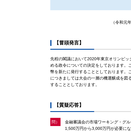
（令和元年
【冒頭発言】
先程の閣議において2020年東京オリンピ
める政令についての決定をしております。これま
幣を新たに発行することとしております。こ
につきましては大会の一層の機運醸成を図
することとしております。
【質疑応答】
問）
金融審議会の市場ワーキング・グル
1,500万円から3,000万円が必