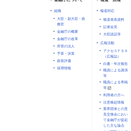
組織
報道対応
大臣・副大臣・政
報道発表資料
務官
記者会見
金融庁の概要
大臣談話等
金融庁の改革
広報活動
所管の法人
アクセスＦＳＡ
予算・決算
（広報誌）
政策評価
白書・年次報告
採用情報
職員による講演
等
職員による寄稿
等
利用者の方へ
注意喚起情報
業界団体との意
見交換会におい
て金融庁が提起
した主な論点