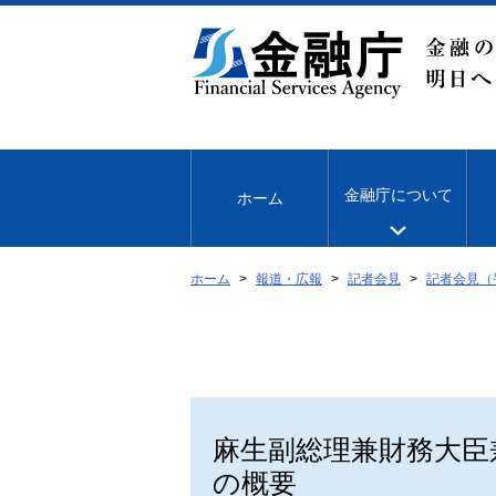
本
文
へ
移
動
金融庁について
ホーム
ホーム
報道・広報
記者会見
記者会見（
麻生副総理兼財務大臣
の概要