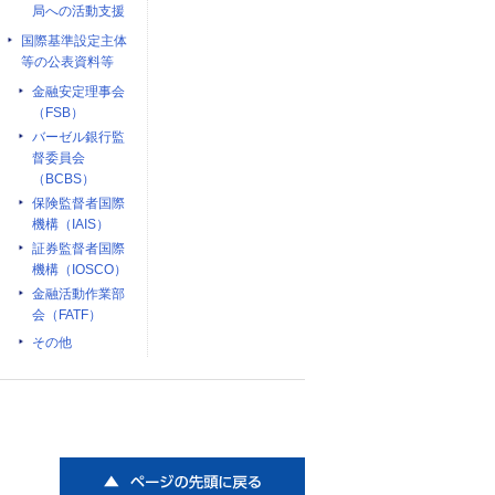
局への活動支援
国際基準設定主体
等の公表資料等
金融安定理事会
（FSB）
バーゼル銀行監
督委員会
（BCBS）
保険監督者国際
機構（IAIS）
証券監督者国際
機構（IOSCO）
金融活動作業部
会（FATF）
その他