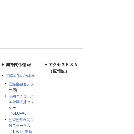
）
国際関係情報
アクセスＦＳＡ
（広報誌）
国際関係の取組み
国際金融センタ
ー
金融庁グローバ
ル金融連携セン
ター
（GLOPAC）
監査監督機関国
際フォーラム
（IFIAR）事務