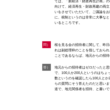
ては、「新経済・財政再生計画」の
向けて、経済再生・財政再建の両立
いをさせていただいて、ご議論をお
に、税制というのは非常に大事なと
いるところです。
問）
桜を見る会の招待者に関して、昨日の
れは副総理枠のことを指しておられ
ことであるならば、地元からの招待
答）
地元からの招待者はゼロだったと思
で、100人か200人というのはち
数というのを確認したら100人とか
らの質問にそう答えたのだと思いま
道で、地元関係者を招待、と書いて