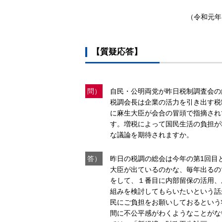
（令和元年1
【質疑応答】
問）
自民・公明両党が昨日税制調査会の
税調会長は企業の活力を引き出す税
に麻生大臣が会合の冒頭で指摘され
す。増税によって国民生活の負担が
な議論を期待されますか。
答）
昨日の税調の総会は今年の第1回目
大臣が出ているのかな、毎年出るの
をして、１番目に内部留保の活用、
組みを検討してもらいたいという話
民にご負担をお願いしておるという
間に不公平感がわくようなことがな