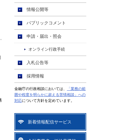
情報公開等
パブリックコメント
申請・届出・照会
オンライン行政手続
利
入札公告等
採用情報
金融庁の行政相談においては、
「業務の範
囲や程度を明らかに超える苦情相談」への
務
対応
について方針を定めています。
新着情報配信サービス