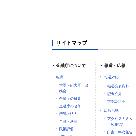
サイトマップ
金融庁について
報道・広報
組織
報道対応
大臣・副大臣・政
報道発表資料
務官
記者会見
金融庁の概要
大臣談話等
金融庁の改革
広報活動
所管の法人
アクセスＦＳＡ
予算・決算
（広報誌）
政策評価
白書・年次報告