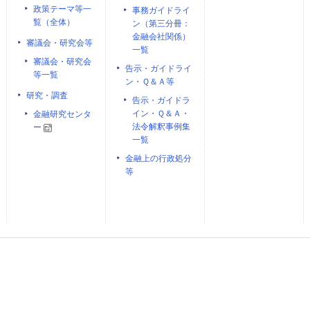
政策テーマ等一
事務ガイドライ
覧（全体）
ン（第三分冊：
金融会社関係）
審議会・研究会等
一覧
審議会・研究会
告示・ガイドライ
等一覧
ン・Ｑ＆Ａ等
研究・調査
告示・ガイドラ
イン・Ｑ＆Ａ・
金融研究センタ
法令解釈事例集
ー
一覧
金融上の行政処分
等