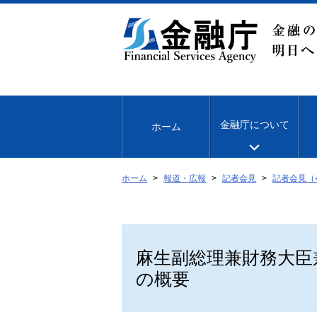
本
文
へ
移
動
金融庁について
ホーム
ホーム
報道・広報
記者会見
記者会見（
麻生副総理兼財務大臣
の概要