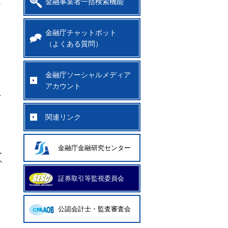
金融事業者一括検索機能
に
金融庁チャットボット
（よくある質問）
金融庁ソーシャルメディア
アカウント
こ
関連リンク
金融庁金融研究センター
人
か
証券取引等監視委員会
公認会計士・監査審査会