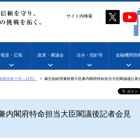
サイト内検索
報道・広報
政策・審議会
法令・指針等
金融機関情
令和元年７月～12月）
麻生副総理兼財務大臣兼内閣府特命担当大臣閣議後記者
兼内閣府特命担当大臣閣議後記者会見