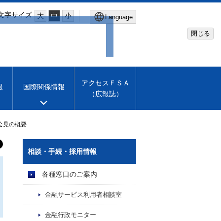
文字サイズ
大
中
小
Language
閉じる
Global Site
Financial Services Agency
アクセスＦＳＡ
報
国際関係情報
（広報誌）
Machine translation
English
会見の概要
相談・手続・採用情報
各種窓口のご案内
金融サービス利用者相談室
金融行政モニター