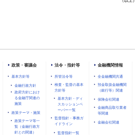
（以上
政策・審議会
法令・指針等
金融機関情報
基本方針等
所管法令等
全金融機関共通
検査・監督の基本
預金取扱金融機関
金融行政方針
方針等
（銀行等）関連
政府方針におけ
る金融庁関連の
基本方針・ディ
保険会社関連
施策
スカッションペ
金融商品取引業者
ーパー一覧
政策テーマ・施策
等関連
監督指針・事務ガ
政策テーマ等一
金融会社関連
イドライン
覧（金融行政方
針との関連）
監督指針一覧