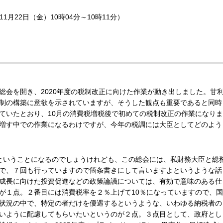
1月22日（金）10時04分～10時11分）
総会を開き、2020年度の税制改正に向けた作業が動き出しました。甘
制の構築に意欲を示されていますが、そうした観点も重要であると同時
ていたとおり、10月の消費税増税後で初めての税制改正の作業になりま
増す中での作業になるわけですが、今年の税調には大臣としてどのよう
ということになるのでしょうけれども、この総会には、私財務大臣と総
で、７回も行っていますので箇条書きにして言いますよというような話
成長に向けた投資促進などの政策論議については、有効で意味のある仕
が１点。２番目には消費税率を２％上げて10％になっていますので、国
状況の中で、特定の者だけを優遇するというような、いわゆる納税者の
いように配慮してもらいたいというのが２点。３点目として、政府とし