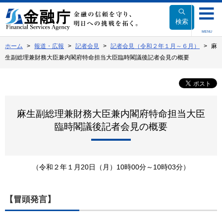
本
文
検索
へ
MENU
移
ホーム
報道・広報
記者会見
記者会見（令和２年１月～６月）
麻
動
生副総理兼財務大臣兼内閣府特命担当大臣臨時閣議後記者会見の概要
麻生副総理兼財務大臣兼内閣府特命担当大臣
臨時閣議後記者会見の概要
（令和２年１月20日（月）10時00分～10時03分）
【冒頭発言】