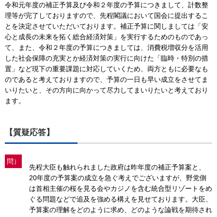
令和元年度の補正予算及び令和２年度の予算につきまして、計数整
理等が完了しておりますので、先程閣議において国会に提出するこ
とを決定させていただいております。補正予算に関しましては「安
心と成長の未来を拓く総合経済対策」を実行するためのものであっ
て、また、令和２年度の予算につきましては、消費税増収分を活用
した社会保障の充実とか経済対策の実行に向けた「臨時・特別の措
置」など現下の重要課題に対応していくため、両方ともに必要なも
のであると考えておりますので、予算の一日も早い成立をさせてま
いりたいと、その方向に向かって尽力してまいりたいと考えており
ます。
【質疑応答】
問）
先程大臣も触れられました政府は昨年度の補正予算案と、
20年度の予算案の成立を急ぐ考えでございますが、野党側
は首相主催の桜を見る会やカジノを含む統合型リゾートをめ
ぐる問題などで追及を強める構えを見せております。大臣、
予算案の理解をどのように求め、どのような論戦を期待され